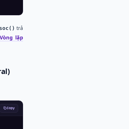
trả
soc()
Vòng lặp
al)
Copy