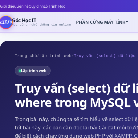
Giới thiệu
Liên hệ
Quy định
Lộ Trình Học
Góc Học IT
PHẦN CỨNG MÁY TÍNH
Học công nghệ thông tin online
Trang chủ
/
Lập trình web
/
Truy vấn (select) dữ liệu 
Lập trình web
Z
Truy vấn (select) dữ 
where trong MySQL 
Trong bài này, chúng ta sẽ tìm hiểu về select dữ l
tốt bài này, các bạn cần đọc lại bài Cài đặt môi t
để biết cách chạy ứng dụng web PHP với XAMPP. Các