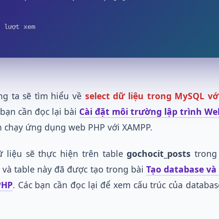
 lượt xem
ng ta sẽ tìm hiểu về
select dữ liệu trong MySQL vớ
 bạn cần đọc lại bài
Cài đặt môi trường lập trình We
h chạy ứng dụng web PHP với XAMPP.
 liệu sẽ thực hiện trên table
gochocit_posts
trong
 và table này đã được tạo trong bài
Tạo database và 
PHP
. Các bạn cần đọc lại để xem cấu trúc của databas