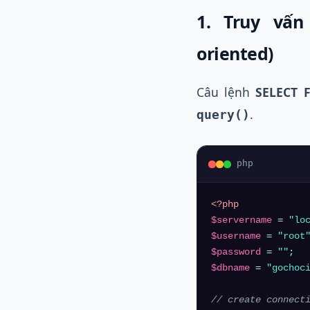
1. Truy vấn
oriented)
Câu lệnh
SELECT
.
query()
php
<?php
$servername
 = 
"lo
$username
 = 
"root
$password
 = 
""
$dbname
 = 
"gochoc
// create connect