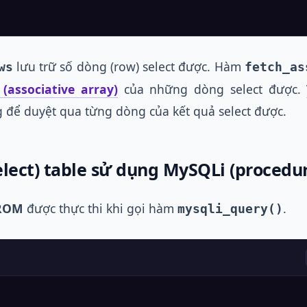
lưu trữ số dòng (row) select được. Hàm
ws
fetch_as
associative array)
của những dòng select được.
để duyệt qua từng dòng của kết quả select được.
select) table sử dụng MySQLi (procedur
FROM
được thực thi khi gọi hàm
.
mysqli_query()