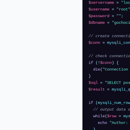
$servername
 = 
"lo
$username
 = 
"root
$password
 = 
""
$dbname
 = 
"gochoc
// create connect
$conn
 = 
mysqli_co
// check connecti
if
 (!
$conn
) {

die
(
"Connection
$sql
 = 
"SELECT po
$result
 = 
mysqli_
if
 (
mysqli_num_ro
// output data 
while
(
$row
 = 
my
echo
"Author:
  }
