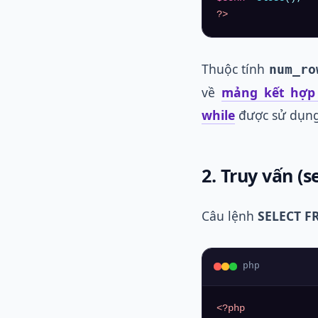
?>
Thuộc tính
num_ro
về
mảng kết hợp (
while
được sử dụng 
2. Truy vấn (
Câu lệnh
SELECT 
php
<?php