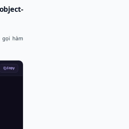
bject-
gọi hàm
Copy