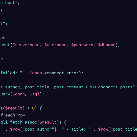
calhost"
"
it"
;

ion
nnect
(
$servername
, 
$username
, 
$password
, 
$dbname
);

on
 failed: "
 . 
$conn
->connect_error);

st_author, post_title, post_content FROM gochocit_posts"
query
(
$conn
, 
$sql
);

ws
(
$result
) > 
0
) {

of each row
sqli_fetch_assoc
(
$result
)) {

 "
 . 
$row
[
"post_author"
]. 
" - Title: "
 . 
$row
[
"post_titl