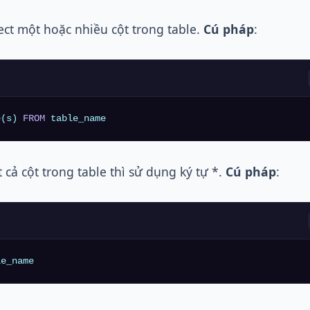
ect một hoặc nhiều cột trong table.
Cú pháp
:
e(s) 
FROM
 table_name
 cả cột trong table thì sử dụng ký tự *.
Cú pháp
:
le_name