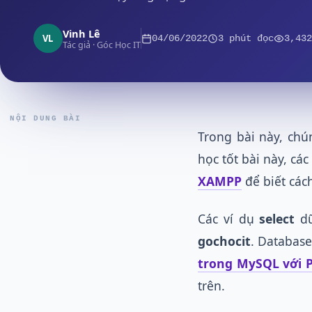
Vinh Lê
VL
04/06/2022
3 phút đọc
3,432
Tác giả · Góc Học IT
NỘI DUNG BÀI
Trong bài này, chú
học tốt bài này, các
XAMPP
để biết các
Các ví dụ
select
dữ
gochocit
. Database
trong MySQL với 
trên.