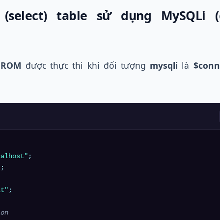
 (select) table sử dụng MySQLi (o
 FROM
được thực thi khi đối tượng
mysqli
là
$conn
calhost"
"
it"
;

ion