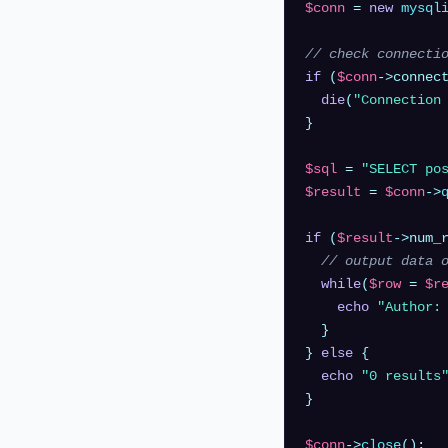
$conn
 = 
new
mysql
// check connecti
if
 (
$conn
->connect
die
(
"Connection
}

$sql
 = 
"SELECT po
$result
 = 
$conn
->
if
 (
$result
->num_
// output data 
while
(
$row
 = 
$r
echo
"Author:
  }

} 
else
 {

echo
"0 results
}

$conn
->
close