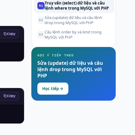
Truy vấn (select) dữ liệu và câu
51
lệnh where trong MySQL với PHP
Sửa (update) dữ liệu và câu lệnh
52
drop trong MySQL với PHP
Câu lệnh order by và limit trong
Copy
53
MySQL với PHP
GỢI Ý TIẾP THEO
Sửa (update) dữ liệu và câu
lệnh drop trong MySQL với
PHP
Học tiếp
Copy