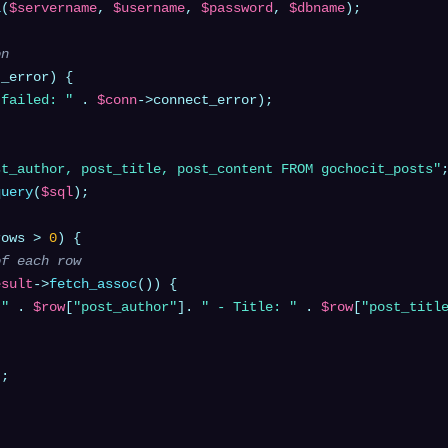
i
(
$servername
, 
$username
, 
$password
, 
$dbname
);

on
_error) {

 failed: "
 . 
$conn
->connect_error);

st_author, post_title, post_content FROM gochocit_posts"
query
(
$sql
);

rows > 
0
) {

of each row
esult
->
fetch_assoc
()) {

 "
 . 
$row
[
"post_author"
]. 
" - Title: "
 . 
$row
[
"post_titl
"
;
