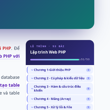
LỘ TRÌNH · 53 BÀI
i PHP
. Để
Lập trình Web PHP
b PHP với
51/53
Chương 1-Giới thiệu PHP
3
 database
Giới thiệu môn học Lập trình Web
Chương 2 - Cú pháp & kiểu dữ liệu
9
1
PHP
tạo table
Cú pháp (syntax) và các thành phần
Chương 3 - Hàm & cấu trúc điều
4
PHP là gì? Đặc điểm của ngôn ngữ
8
cơ bản trong PHP
khiển
e và table
2
lập trình PHP
Sự khác nhau giữa echo và print
Xây dựng và sử dụng hàm (function)
Chương 4 - Mảng (Array)
4
5
13
Cài đặt môi trường lập trình Web
trong PHP
trong PHP
3
PHP với XAMPP
Cách tạo mảng (array) và thao tác
Chương 5 - Xử lý lỗi & File
5
21
Cách sử dụng biến (variable) và hằng