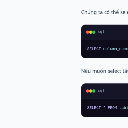
Chúng ta có thể sel
sql
SELECT
 column_nam
Nếu muốn select tất
sql
SELECT
*
FROM
 tab