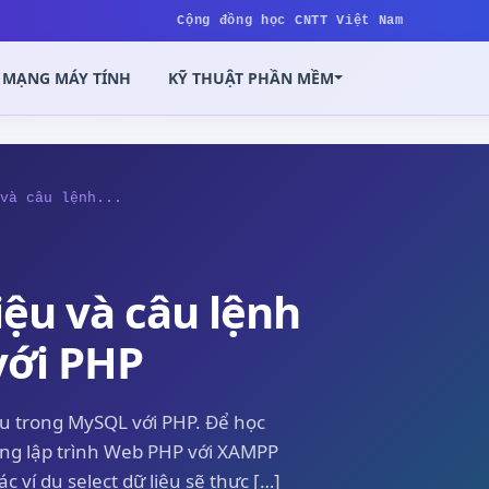
Cộng đồng học CNTT Việt Nam
MẠNG MÁY TÍNH
KỸ THUẬT PHẦN MỀM
và câu lệnh...
liệu và câu lệnh
với PHP
iệu trong MySQL với PHP. Để học
rường lập trình Web PHP với XAMPP
 ví dụ select dữ liệu sẽ thực […]