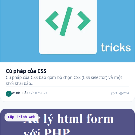
Cú pháp của CSS
Cú pháp của CSS bao gồm bộ chọn CSS (CSS selector) và một
khối khai báo...
Vinh Lê
11/10/2021
3'
224
VL
Lập trình web