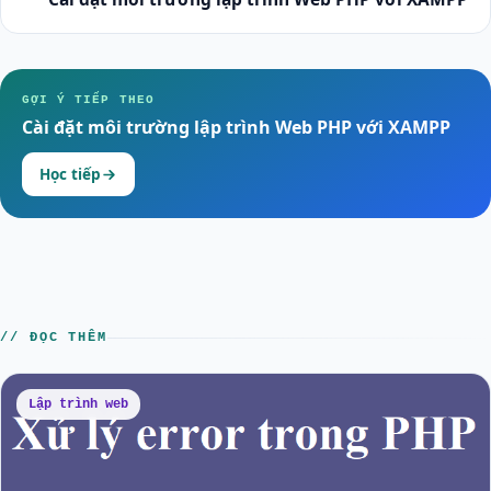
GỢI Ý TIẾP THEO
Cài đặt môi trường lập trình Web PHP với XAMPP
Học tiếp
// ĐỌC THÊM
Lập trình web