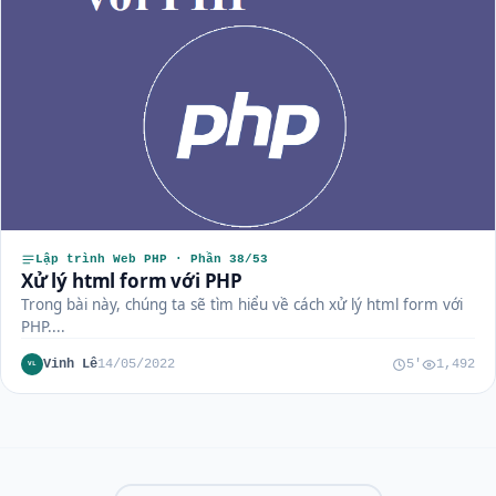
Lập trình Web PHP · Phần 38/53
Xử lý html form với PHP
Trong bài này, chúng ta sẽ tìm hiểu về cách xử lý html form với
PHP....
Vinh Lê
14/05/2022
5'
1,492
VL