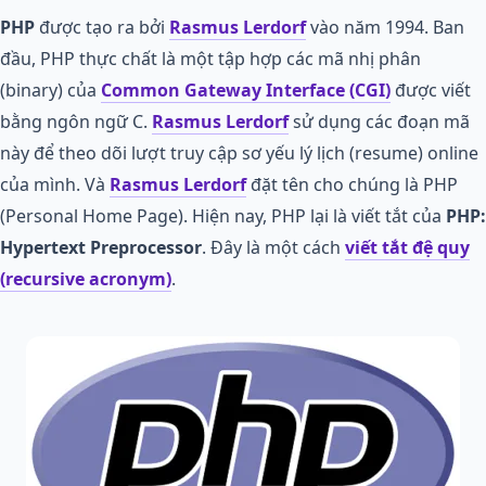
PHP
được tạo ra bởi
Rasmus Lerdorf
vào năm 1994. Ban
đầu, PHP thực chất là một tập hợp các mã nhị phân
(binary) của
Common Gateway Interface (CGI)
được viết
bằng ngôn ngữ C.
Rasmus Lerdorf
sử dụng các đoạn mã
này để theo dõi lượt truy cập sơ yếu lý lịch (resume) online
của mình. Và
Rasmus Lerdorf
đặt tên cho chúng là PHP
(Personal Home Page). Hiện nay, PHP lại là viết tắt của
PHP:
Hypertext Preprocessor
. Đây là một cách
viết tắt đệ quy
(recursive acronym)
.