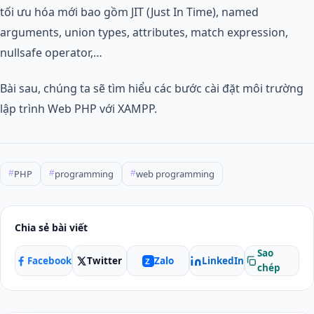
tối ưu hóa mới bao gồm JIT (Just In Time), named
arguments, union types, attributes, match expression,
nullsafe operator,…
Bài sau, chúng ta sẽ tìm hiểu các bước cài đặt môi trường
lập trình Web PHP với XAMPP.
PHP
programming
web programming
#
#
#
Chia sẻ bài viết
Sao
Facebook
Twitter
LinkedIn
Zalo
Z
chép