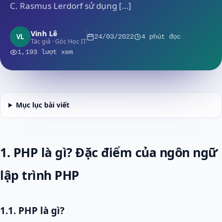
C. Rasmus Lerdorf sử dụng […]
Vinh Lê
VL
24/03/2022
4 phút đọc
Tác giả · Góc Học IT
1,193 lượt xem
Mục lục bài viết
1. PHP là gì? Đặc điểm của ngôn ngữ
lập trình PHP
1.1. PHP là gì?