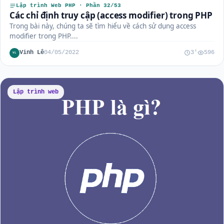
Lập trình Web PHP · Phần 32/53
Các chỉ định truy cập (access modifier) trong PHP
Trong bài này, chúng ta sẽ tìm hiểu về cách sử dụng access
modifier trong PHP....
Vinh Lê
04/05/2022
3'
596
VL
Lập trình web