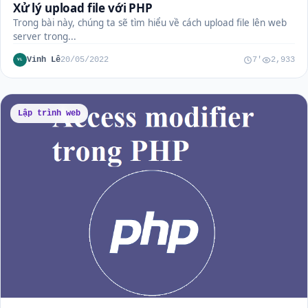
Xử lý upload file với PHP
Trong bài này, chúng ta sẽ tìm hiểu về cách upload file lên web
server trong...
Vinh Lê
20/05/2022
7'
2,933
VL
Lập trình web