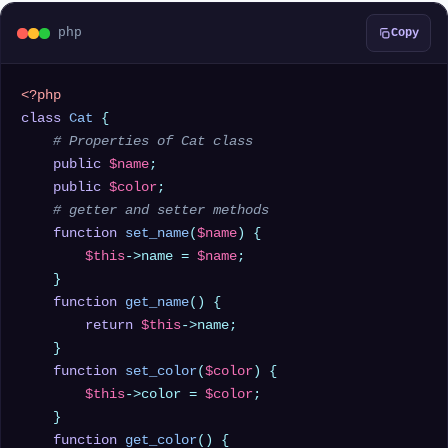
php
Copy
<?php
class
Cat
{

# Properties of Cat class
public
$name
;

public
$color
;

# getter and setter methods
function
set_name
(
$name
) 
{

$this
->name = 
$name
;

    }

function
get_name
(
) 
{

return
$this
->name;

    }

function
set_color
(
$color
) 
{

$this
->color = 
$color
;

    }

function
get_color
(
) 
{
