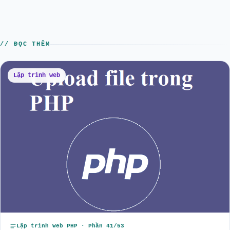
// ĐỌC THÊM
Lập trình web
Lập trình Web PHP · Phần 41/53