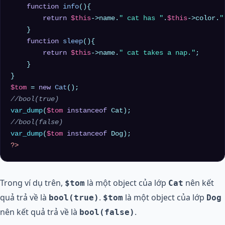
function
info
(
)
{

return
$this
->name.
" cat has "
.
$this
->color.
"
    }

function
sleep
(
)
{

return
$this
->name.
" cat takes a nap."
;

    }

$tom
 = 
new
Cat
//bool(true)
var_dump
(
$tom
instanceof
//bool(false)
var_dump
(
$tom
instanceof
?>
Trong ví dụ trên,
là một object của lớp
nên kết
$tom
Cat
quả trả về là
.
là một object của lớp
bool(true)
$tom
Dog
nên kết quả trả về là
.
bool(false)