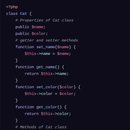
<?php
class
Cat
{

# Properties of Cat class
public
$name
;

public
$color
;

# getter and setter methods
function
set_name
(
$name
) 
{

$this
->name = 
$name
;

    }

function
get_name
(
) 
{

return
$this
->name;

    }

function
set_color
(
$color
) 
{

$this
->color = 
$color
;

    }

function
get_color
(
) 
{

return
$this
->color;

    }

# Methods of Cat class