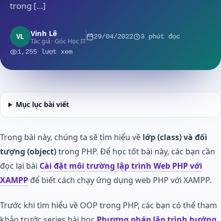
trong […]
Vinh Lê
VL
29/04/2022
3 phút đọc
Tác giả · Góc Học IT
1,255 lượt xem
Mục lục bài viết
Trong bài này, chúng ta sẽ tìm hiểu về
lớp (class) và đối
tượng (object)
trong PHP. Để học tốt bài này, các bạn cần
đọc lại bài
Cài đặt môi trường lập trình Web PHP với
XAMPP
để biết cách chạy ứng dụng web PHP với XAMPP.
Trước khi tìm hiểu về OOP trong PHP, các bạn có thể tham
khảo trước series bài học
Phương pháp lập trình hướng