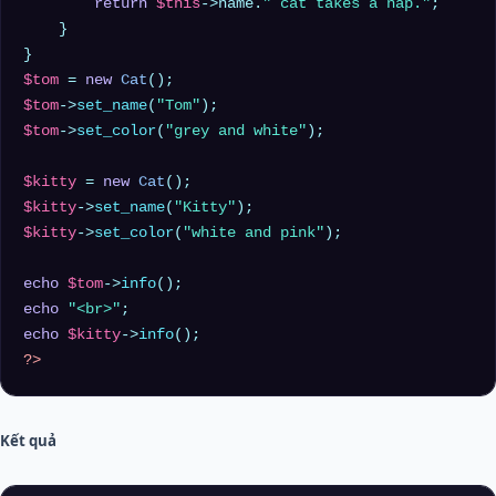
return
$this
->name.
" cat takes a nap."
;

    }

$tom
 = 
new
Cat
$tom
->
set_name
(
"Tom"
$tom
->
set_color
(
"grey and white"
);

$kitty
 = 
new
Cat
$kitty
->
set_name
(
"Kitty"
$kitty
->
set_color
(
"white and pink"
);

echo
$tom
->
info
echo
"<br>"
echo
$kitty
->
info
?>
Kết quả