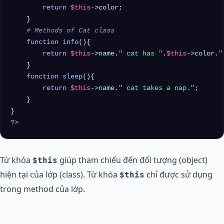
return
$this
->color;

    }

# Methods of Cat class
function
info
(
)
{

return
$this
->name.
" cat has "
.
$this
->color.
"
    }

function
sleep
(
)
{

return
$this
->name.
" cat takes a nap."
;

    }

?>
Từ khóa
giúp tham chiếu đến đối tượng (object)
$this
hiện tại của lớp (class). Từ khóa
chỉ được sử dụng
$this
trong method của lớp.