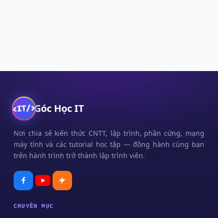
Góc Học IT
Nơi chia sẻ kiến thức CNTT, lập trình, phần cứng, mạng
máy tính và các tutorial học tập — đồng hành cùng bạn
trên hành trình trở thành lập trình viên.
CHUYÊN MỤC