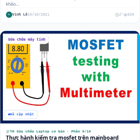
khảo...
Vinh Lê
10/10/2021
2'
926
VL
Sửa chữa máy tính
Đã cập nhật
TH Sửa chữa Laptop cơ bản · Phần 9/10
Thực hành kiểm tra mosfet trên mainboard