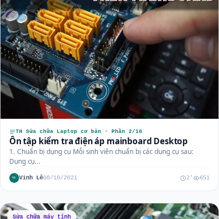
TH Sửa chữa Laptop cơ bản · Phần 2/10
Ôn tập kiểm tra điện áp mainboard Desktop
1. Chuẩn bị dụng cụ Mỗi sinh viên chuẩn bị các dụng cụ sau:
Dụng cụ...
Vinh Lê
08/10/2021
2'
651
VL
Sửa chữa máy tính