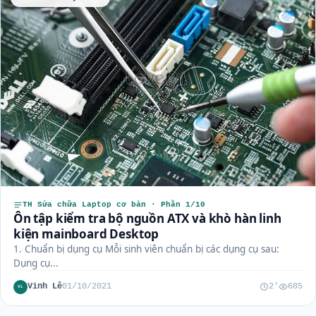
TH Sửa chữa Laptop cơ bản · Phần 1/10
Ôn tập kiểm tra bộ nguồn ATX và khò hàn linh
kiện mainboard Desktop
1. Chuẩn bị dụng cụ Mỗi sinh viên chuẩn bị các dụng cụ sau:
Dụng cụ...
Vinh Lê
01/10/2021
2'
685
VL