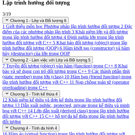
Lập trình hướng đối tượng
3/19
Chương 1 - Lớp và Đối tượng
6
1
Giới thiệu môn học Phương pháp lập trình hướng đối tượng
2
Đặc
điểm của các phương pháp lập trình
3
Khái niệm lớp và đối tượng
trong lập trình hướng đối tượng
4
Định nghĩa lớp trong lập trình
hướng đối tượng với C++
5
Khai báo đối tượng (object) trong lập
trình hướng đối tượng (OOP)
6
Hàm khởi tạo (constructor) và hàm
hủy (destructor) của lớp trong OOP
Chương 2 - Làm việc với Lớp và Đối tượng
5
7
Truyền đối tượng (object) vào hàm (function) trong C++
8
Khai
báo và sử dụng con trỏ đối tượng trong C++
9
Các thành phần tĩnh
(static member) trong lớp (class)
10
Hàm bạn (friend function) trong
lập trình hướng đối tượng với C++
11
Nạp chồng toán tử (operator
overloading) trong C++
Chương 3 - Tính kế thừa
4
12
Khái niệm kế thừa và đơn kế thừa trong lập trình hướng đối
tượng
13
Dẫn xuất public, protected, private trong kế thừa và minh
họa với C++
14
Lớp dẫn xuất (derived class) trong lập trình hướng
đối tượng với C++
15
C++ hỗ trợ đa kế thừa trong lập trình hướng
đối tượng
Chương 4 - Tính đa hình
4
16
Hàm ảo (virtual function) trong lập trình hướng đối tượng với