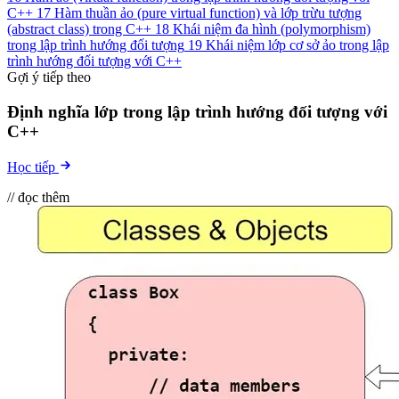
C++
17
Hàm thuần ảo (pure virtual function) và lớp trừu tượng
(abstract class) trong C++
18
Khái niệm đa hình (polymorphism)
trong lập trình hướng đối tượng
19
Khái niệm lớp cơ sở ảo trong lập
trình hướng đối tượng với C++
Gợi ý tiếp theo
Định nghĩa lớp trong lập trình hướng đối tượng với
C++
Học tiếp
// đọc thêm