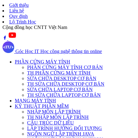
Giới thiệu
Liên hệ
Quy định
Lộ Trình Học
Cộng đồng học CNTT Việt Nam
Góc Học IT
Học công nghệ thông tin online
PHẦN CỨNG MÁY TÍNH
PHẦN CỨNG MÁY TÍNH CƠ BẢN
TH PHẦN CỨNG MÁY TÍNH
SỬA CHỮA DESKTOP CƠ BẢN
TH SỬA CHỮA DESKTOP CƠ BẢN
SỬA CHỮA LAPTOP CƠ BẢN
TH SỬA CHỮA LAPTOP CƠ BẢN
MẠNG MÁY TÍNH
KỸ THUẬT PHẦN MỀM
NHẬP MÔN LẬP TRÌNH
TH NHẬP MÔN LẬP TRÌNH
CẤU TRÚC DỮ LIỆU
LẬP TRÌNH HƯỚNG ĐỐI TƯỢNG
NGÔN NGỮ LẬP TRÌNH JAVA