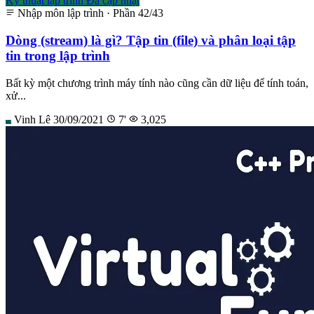
Kỹ thuật lập trình
Đã cập nhật
Nhập môn lập trình · Phần 42/43
Dòng (stream) là gì? Tập tin (file) và phân loại tập
tin trong lập trình
Bất kỳ một chương trình máy tính nào cũng cần dữ liệu để tính toán,
xử...
Vinh Lê
30/09/2021
7'
3,025
VL