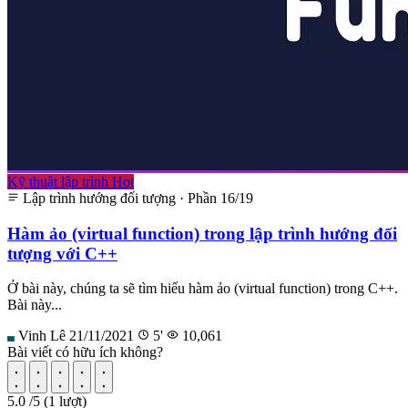
Kỹ thuật lập trình
Hot
Lập trình hướng đối tượng · Phần 16/19
Hàm ảo (virtual function) trong lập trình hướng đối
tượng với C++
Ở bài này, chúng ta sẽ tìm hiểu hàm ảo (virtual function) trong C++.
Bài này...
Vinh Lê
21/11/2021
5'
10,061
VL
Bài viết có hữu ích không?
5.0
/5
(1 lượt)