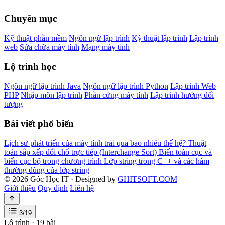
Chuyên mục
Kỹ thuật phần mềm
Ngôn ngữ lập trình
Kỹ thuật lập trình
Lập trình
web
Sửa chữa máy tính
Mạng máy tính
Lộ trình học
Ngôn ngữ lập trình Java
Ngôn ngữ lập trình Python
Lập trình Web
PHP
Nhập môn lập trình
Phần cứng máy tính
Lập trình hướng đối
tượng
Bài viết phổ biến
Lịch sử phát triển của máy tính trải qua bao nhiêu thế hệ?
Thuật
toán sắp xếp đổi chổ trực tiếp (Interchange Sort)
Biến toàn cục và
biến cục bộ trong chương trình
Lớp string trong C++ và các hàm
thường dùng của lớp string
© 2026 Góc Học IT · Designed by
GHITSOFT.COM
Giới thiệu
Quy định
Liên hệ
3/19
Lộ trình · 19 bài