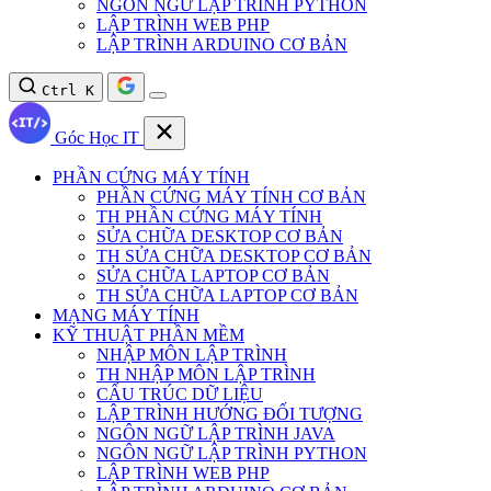
NGÔN NGỮ LẬP TRÌNH PYTHON
LẬP TRÌNH WEB PHP
LẬP TRÌNH ARDUINO CƠ BẢN
Ctrl K
Góc Học IT
PHẦN CỨNG MÁY TÍNH
PHẦN CỨNG MÁY TÍNH CƠ BẢN
TH PHẦN CỨNG MÁY TÍNH
SỬA CHỮA DESKTOP CƠ BẢN
TH SỬA CHỮA DESKTOP CƠ BẢN
SỬA CHỮA LAPTOP CƠ BẢN
TH SỬA CHỮA LAPTOP CƠ BẢN
MẠNG MÁY TÍNH
KỸ THUẬT PHẦN MỀM
NHẬP MÔN LẬP TRÌNH
TH NHẬP MÔN LẬP TRÌNH
CẤU TRÚC DỮ LIỆU
LẬP TRÌNH HƯỚNG ĐỐI TƯỢNG
NGÔN NGỮ LẬP TRÌNH JAVA
NGÔN NGỮ LẬP TRÌNH PYTHON
LẬP TRÌNH WEB PHP