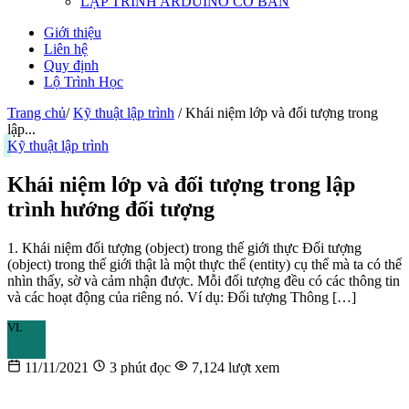
LẬP TRÌNH ARDUINO CƠ BẢN
Giới thiệu
Liên hệ
Quy định
Lộ Trình Học
Trang chủ
/
Kỹ thuật lập trình
/
Khái niệm lớp và đối tượng trong
lập...
Kỹ thuật lập trình
Khái niệm lớp và đối tượng trong lập
trình hướng đối tượng
1. Khái niệm đối tượng (object) trong thế giới thực Đối tượng
(object) trong thế giới thật là một thực thể (entity) cụ thể mà ta có thể
nhìn thấy, sờ và cảm nhận được. Mỗi đối tượng đều có các thông tin
và các hoạt động của riêng nó. Ví dụ: Đối tượng Thông […]
VL
Vinh Lê
Tác giả · Góc Học IT
11/11/2021
3 phút đọc
7,124 lượt xem