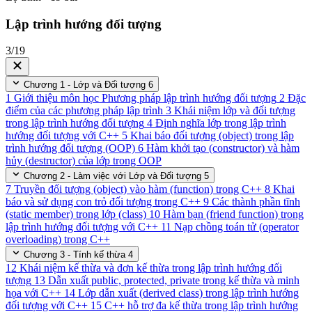
Lập trình hướng đối tượng
3/19
Chương 1 - Lớp và Đối tượng
6
1
Giới thiệu môn học Phương pháp lập trình hướng đối tượng
2
Đặc
điểm của các phương pháp lập trình
3
Khái niệm lớp và đối tượng
trong lập trình hướng đối tượng
4
Định nghĩa lớp trong lập trình
hướng đối tượng với C++
5
Khai báo đối tượng (object) trong lập
trình hướng đối tượng (OOP)
6
Hàm khởi tạo (constructor) và hàm
hủy (destructor) của lớp trong OOP
Chương 2 - Làm việc với Lớp và Đối tượng
5
7
Truyền đối tượng (object) vào hàm (function) trong C++
8
Khai
báo và sử dụng con trỏ đối tượng trong C++
9
Các thành phần tĩnh
(static member) trong lớp (class)
10
Hàm bạn (friend function) trong
lập trình hướng đối tượng với C++
11
Nạp chồng toán tử (operator
overloading) trong C++
Chương 3 - Tính kế thừa
4
12
Khái niệm kế thừa và đơn kế thừa trong lập trình hướng đối
tượng
13
Dẫn xuất public, protected, private trong kế thừa và minh
họa với C++
14
Lớp dẫn xuất (derived class) trong lập trình hướng
đối tượng với C++
15
C++ hỗ trợ đa kế thừa trong lập trình hướng