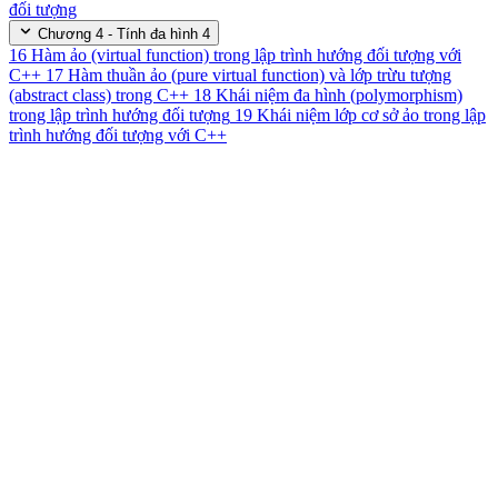
đối tượng
Chương 4 - Tính đa hình
4
16
Hàm ảo (virtual function) trong lập trình hướng đối tượng với
C++
17
Hàm thuần ảo (pure virtual function) và lớp trừu tượng
(abstract class) trong C++
18
Khái niệm đa hình (polymorphism)
trong lập trình hướng đối tượng
19
Khái niệm lớp cơ sở ảo trong lập
trình hướng đối tượng với C++