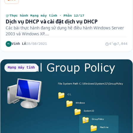
Thực hành Mạng máy tính · Phần 12/17
Dịch vụ DHCP và cài đặt dịch vụ DHCP
Các bài thực hành đang sử dụng hệ điều hành Windows Server
2003 và Windows XP....
Vinh Lê
28/08/2021
4'
7,844
VL
Mạng máy tính