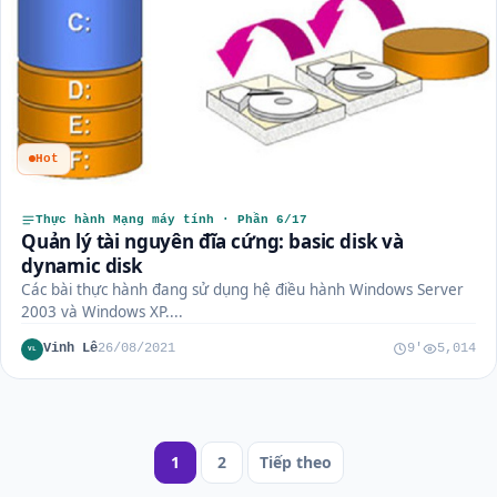
Hot
Thực hành Mạng máy tính · Phần 6/17
Quản lý tài nguyên đĩa cứng: basic disk và
dynamic disk
Các bài thực hành đang sử dụng hệ điều hành Windows Server
2003 và Windows XP....
Vinh Lê
26/08/2021
9'
5,014
VL
Phân
1
2
Tiếp theo