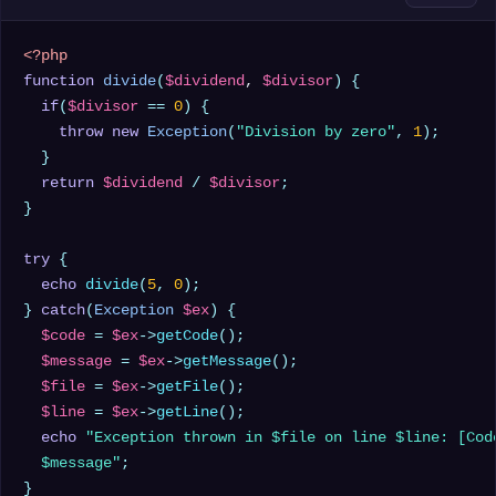
<?php
function
divide
(
$dividend
, 
$divisor
) 
{

if
(
$divisor
 == 
0
) {

throw
new
Exception
(
"Division by zero"
, 
1
);

  }

return
$dividend
 / 
$divisor
;

}

try
 {

echo
divide
(
5
, 
0
);

} 
catch
(
Exception
$ex
) {

$code
 = 
$ex
->
getCode
();

$message
 = 
$ex
->
getMessage
();

$file
 = 
$ex
->
getFile
();

$line
 = 
$ex
->
getLine
();

echo
"Exception thrown in 
$file
 on line 
$line
: [Cod
$message
"
;
