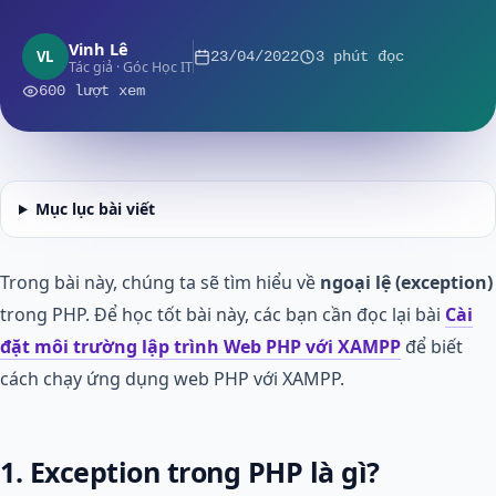
Vinh Lê
VL
23/04/2022
3 phút đọc
Tác giả · Góc Học IT
600 lượt xem
Mục lục bài viết
Trong bài này, chúng ta sẽ tìm hiểu về
ngoại lệ (exception)
trong PHP. Để học tốt bài này, các bạn cần đọc lại bài
Cài
đặt môi trường lập trình Web PHP với XAMPP
để biết
cách chạy ứng dụng web PHP với XAMPP.
1. Exception trong PHP là gì?