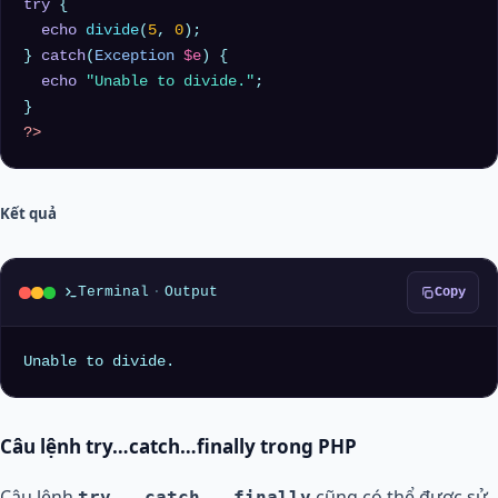
try
 {

echo
divide
(
5
, 
0
);

} 
catch
(
Exception
$e
) {

echo
"Unable to divide."
;

?>
Kết quả
Terminal
·
Output
Copy
Unable to divide.
Câu lệnh try…catch…finally trong PHP
Câu lệnh
cũng có thể được sử
try...catch...finally