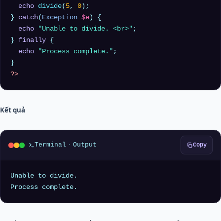
echo
divide
(
5
, 
0
);

} 
catch
(
Exception
$e
) {

echo
"Unable to divide. <br>"
;

} 
finally
 {

echo
"Process complete."
;

?>
Kết quả
Terminal
·
Output
Copy
Unable to divide.
