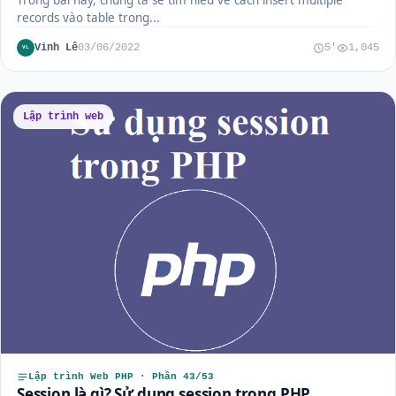
Trong bài này, chúng ta sẽ tìm hiểu về cách insert multiple
records vào table trong...
Vinh Lê
03/06/2022
5'
1,045
VL
Lập trình web
Lập trình Web PHP · Phần 43/53
Session là gì? Sử dụng session trong PHP