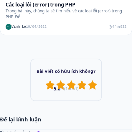
Các loại lỗi (error) trong PHP
Trong bài này, chúng ta sẽ tìm hiểu về các loại lỗi (error) trong
PHP. Để...
Vinh Lê
19/04/2022
4'
932
VL
Bài viết có hữu ích không?
5.0
/5
(1 lượt)
Để lại bình luận