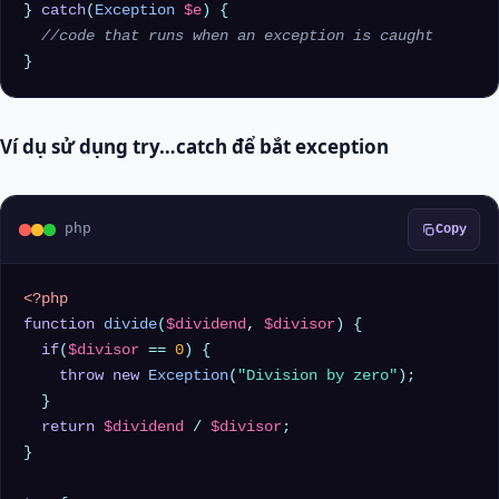
} 
catch
(
Exception
$e
) {

//code that runs when an exception is caught
Ví dụ sử dụng try…catch để bắt exception
php
Copy
<?php
function
divide
(
$dividend
, 
$divisor
) 
{

if
(
$divisor
 == 
0
) {

throw
new
Exception
(
"Division by zero"
);

  }

return
$dividend
 / 
$divisor
;

}
