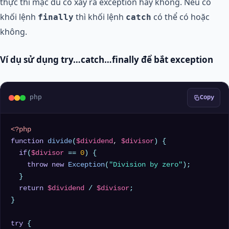
thực thi mặc dù có xảy ra exception hay không. Nếu có
khối lệnh
thì khối lệnh
có thể có hoặc
finally
catch
không.
Ví dụ sử dụng try…catch…finally để bắt exception
php
Copy
<?php
function
divide
(
$dividend
, 
$divisor
) 
{

if
(
$divisor
 == 
0
) {

throw
new
Exception
(
"Division by zero"
);

  }

return
$dividend
 / 
$divisor
;

}

try
 {
