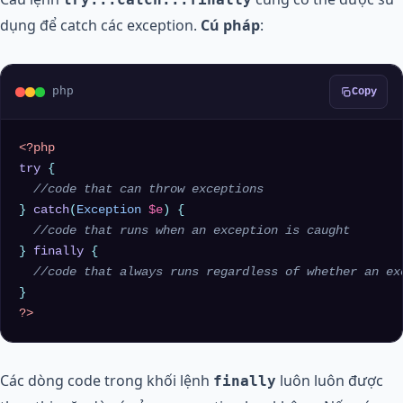
dụng để catch các exception.
Cú pháp
:
php
Copy
<?php
try
 {

//code that can throw exceptions
} 
catch
(
Exception
$e
) {

//code that runs when an exception is caught
} 
finally
 {

//code that always runs regardless of whether an ex
?>
Các dòng code trong khối lệnh
luôn luôn được
finally