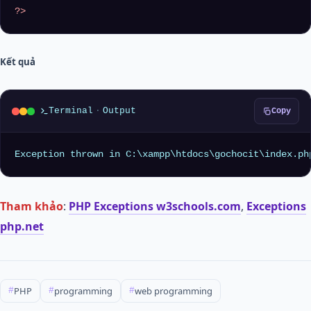
?>
Kết quả
Terminal
·
Output
Copy
Exception thrown in C:\xampp\htdocs\gochocit\index.ph
Tham khảo
:
PHP Exceptions w3schools.com
,
Exceptions
php.net
PHP
programming
web programming
#
#
#