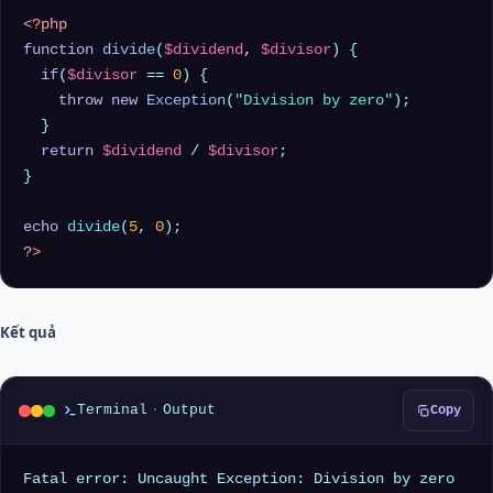
<?php
function
divide
(
$dividend
, 
$divisor
) 
{

if
(
$divisor
 == 
0
) {

throw
new
Exception
(
"Division by zero"
);

  }

return
$dividend
 / 
$divisor
;

}

echo
divide
(
5
, 
0
?>
Kết quả
Terminal
·
Output
Copy
Fatal error: Uncaught Exception: Division by zero