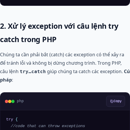
2. Xử lý exception với câu lệnh try
catch trong PHP
Chúng ta cần phải bắt (catch) các exception có thể xảy ra
để tránh lỗi và không bị dừng chương trình. Trong PHP,
câu lệnh
giúp chúng ta catch các exception.
Cú
try…catch
pháp
:
php
Copy
try
 {

//code that can throw exceptions