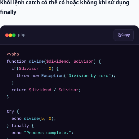
Khối lệnh catch có thể có hoặc không khi sử dụng
finally
php
Copy
<?php
function
divide
(
$dividend
, 
$divisor
) 
{

if
(
$divisor
 == 
0
) {

throw
new
Exception
(
"Division by zero"
);

  }

return
$dividend
 / 
$divisor
;

}

try
 {

echo
divide
(
5
, 
0
);

} 
finally
 {

echo
"Process complete."
;
