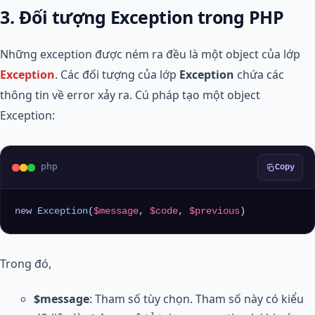
3. Đối tượng Exception trong PHP
Những exception được ném ra đều là một object của lớp
Exception
. Các đối tượng của lớp
Exception
chứa các
thông tin về error xảy ra. Cú pháp tạo một object
Exception:
php
Copy
new
Exception
(
$message
, 
$code
, 
$previous
)
Trong đó,
$message
: Tham số tùy chọn. Tham số này có kiểu