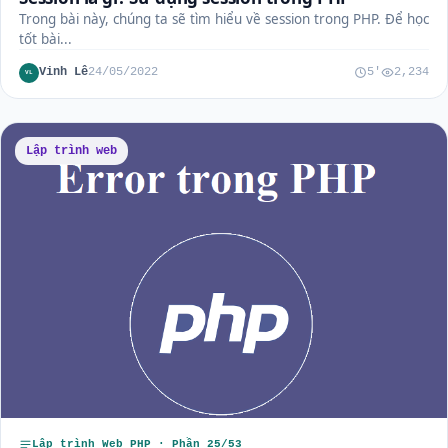
Trong bài này, chúng ta sẽ tìm hiểu về session trong PHP. Để học
tốt bài...
Vinh Lê
24/05/2022
5'
2,234
VL
Lập trình web
Lập trình Web PHP · Phần 25/53