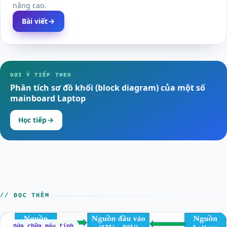
nâng cao.
Bài viết
GỢI Ý TIẾP THEO
Phân tích sơ đồ khối (block diagram) của một số
mainboard Laptop
Học tiếp
// ĐỌC THÊM
Sửa chữa máy tính