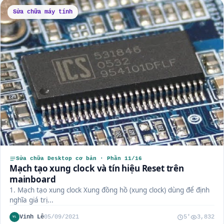
Sửa chữa máy tính
Sửa chữa Desktop cơ bản · Phần 11/16
Mạch tạo xung clock và tín hiệu Reset trên
mainboard
1. Mạch tạo xung clock Xung đồng hồ (xung clock) dùng để định
nghĩa giá trị...
Vinh Lê
05/09/2021
5'
3,832
VL