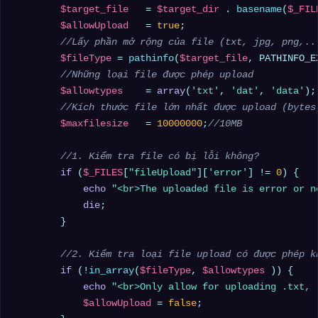
$target_file
   = 
$target_dir
 . 
basename
(
$_FIL
$allowUpload
   = 
true
;

//Lấy phần mở rộng của file (txt, jpg, png,..
$fileType
 = 
pathinfo
(
$target_file
, PATHINFO_E
//Những loại file được phép upload
$allowtypes
    = 
array
(
'txt'
, 
'dat'
, 
'data'
);

//Kích thước file lớn nhất được upload (bytes
$maxfilesize
   = 
10000000
;
//10MB
//1. Kiểm tra file có bị lỗi không?
if
 (
$_FILES
[
"fileUpload"
][
'error'
] != 
0
) {

echo
"<br>The uploaded file is error or n
die
;

        }

//2. Kiểm tra loại file upload có được phép k
if
 (!
in_array
(
$fileType
, 
$allowtypes
 )) {

echo
"<br>Only allow for uploading .txt, 
$allowUpload
 = 
false
;
