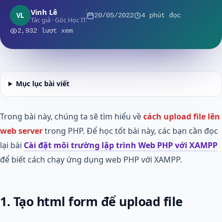
Vinh Lê
VL
20/05/2022
4 phút đọc
Tác giả · Góc Học IT
2,932 lượt xem
Mục lục bài viết
Trong bài này, chúng ta sẽ tìm hiểu về
cách upload file lên
web server
trong PHP. Để học tốt bài này, các bạn cần đọc
lại bài
Cài đặt môi trường lập trình Web PHP với XAMPP
để biết cách chạy ứng dụng web PHP với XAMPP.
1. Tạo html form để upload file