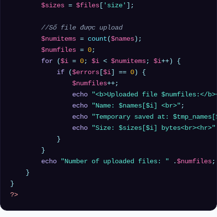
$sizes
 = 
$files
[
'size'
];

//Số file được upload
$numitems
 = 
count
(
$names
);

$numfiles
 = 
0
;

for
 (
$i
 = 
0
; 
$i
 < 
$numitems
; 
$i
++) {

if
 (
$errors
[
$i
] == 
0
) {

$numfiles
++;

echo
"<b>Uploaded file 
$numfiles
:</b>
echo
"Name: 
$names
[
$i
] <br>"
;

echo
"Temporary saved at: 
$tmp_names
[
echo
"Size: 
$sizes
[
$i
] bytes<br><hr>"
            }

        }

echo
"Number of uploaded files: "
 .
$numfiles
;

    }

?>