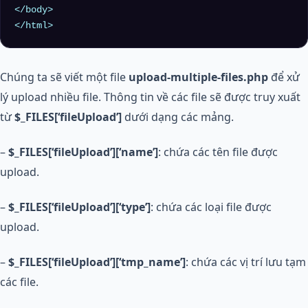
</body>

Chúng ta sẽ viết một file
upload-multiple-files.php
để xử
lý upload nhiều file. Thông tin về các file sẽ được truy xuất
từ
$_FILES[‘fileUpload’]
dưới dạng các mảng.
–
$_FILES[‘fileUpload’][‘name’]
: chứa các tên file được
upload.
–
$_FILES[‘fileUpload’][‘type’]
: chứa các loại file được
upload.
–
$_FILES[‘fileUpload’][‘tmp_name’]
: chứa các vị trí lưu tạm
các file.