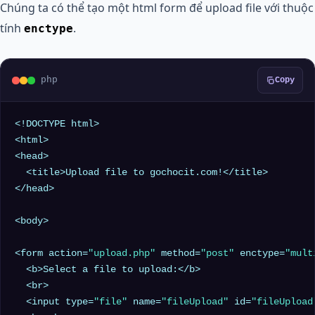
Chúng ta có thể tạo một html form để upload file với thuộc
tính
.
enctype
php
Copy
<!DOCTYPE html>

<html>

<head>

  <title>Upload file to gochocit.com!</title>

</head>

<body>

<form action=
"upload.php"
 method=
"post"
 enctype=
"mult
  <b>Select a file to upload:</b>

  <br>

  <input type=
"file"
 name=
"fileUpload"
 id=
"fileUpload