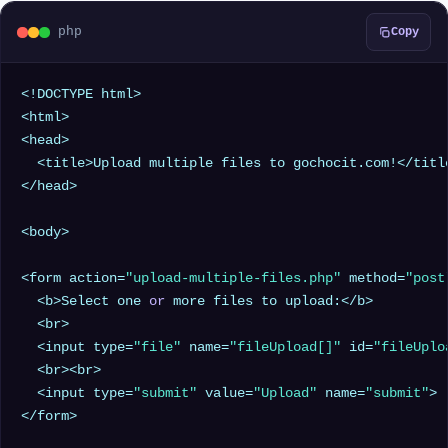
php
Copy
<!DOCTYPE html>

<html>

<head>

  <title>Upload multiple files to gochocit.com!</title
</head>

<body>

<form action=
"upload-multiple-files.php"
 method=
"post
  <b>Select one 
or
 more files to upload:</b>

  <br>

  <input type=
"file"
 name=
"fileUpload[]"
 id=
"fileUplo
  <br><br>

  <input type=
"submit"
 value=
"Upload"
 name=
"submit"
>

</form>
