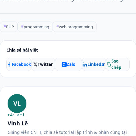
PHP
programming
web programming
#
#
#
Chia sẻ bài viết
Sao
Facebook
Twitter
LinkedIn
Zalo
Z
chép
VL
TÁC GIẢ
Vinh Lê
Giảng viên CNTT, chia sẻ tutorial lập trình & phần cứng tại