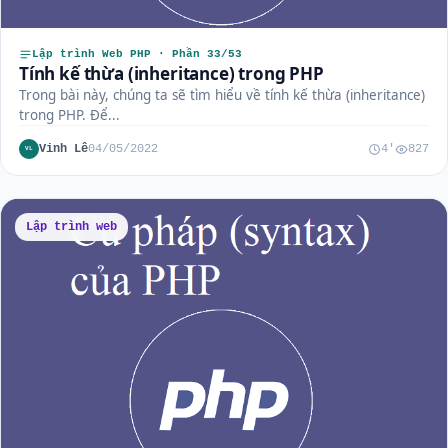
Lập trình Web PHP · Phần 33/53
Tính kế thừa (inheritance) trong PHP
Trong bài này, chúng ta sẽ tìm hiểu về tính kế thừa (inheritance)
trong PHP. Để...
Vinh Lê
04/05/2022
4'
827
VL
Lập trình web