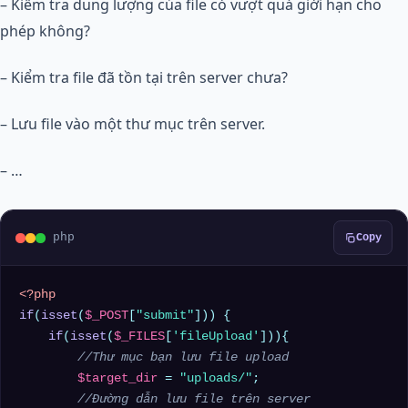
– Kiểm tra dung lượng của file có vượt quá giới hạn cho
phép không?
– Kiểm tra file đã tồn tại trên server chưa?
– Lưu file vào một thư mục trên server.
– …
php
Copy
<?php
if
(
isset
(
$_POST
[
"submit"
])) {

if
(
isset
(
$_FILES
[
'fileUpload'
])){

//Thư mục bạn lưu file upload
$target_dir
 = 
"uploads/"
;

//Đường dẫn lưu file trên server