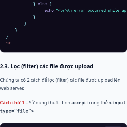
            } 
else
 {

echo
"<br>An error occurred while up
            }

        }

    }

?>
2.3. Lọc (filter) các file được upload
Chúng ta có 2 cách để lọc (filter) các file được upload lên
web server.
Cách thứ 1
– Sử dụng thuộc tính
accept
trong thẻ
<input
type="file">