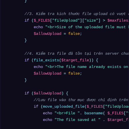
        }

//3. Kiểm tra kích thước file upload có vượt 
if
 (
$_FILES
[
"fileUpload"
][
"size"
] > 
$maxfiles
echo
"<br>Size of the uploaded file must 
$allowUpload
 = 
false
;

        }

//4. Kiểm tra file đã tồn tại trên server chư
if
 (
file_exists
(
$target_file
)) {

echo
"<br>The file name already exists on
$allowUpload
 = 
false
;

        }

if
 (
$allowUpload
) {

//Lưu file vào thư mục được chỉ định trên
if
 (
move_uploaded_file
(
$_FILES
[
"fileUploa
echo
"<br>File "
. 
basename
( 
$_FILES
[
"
echo
"The file saved at "
 . 
$target_f