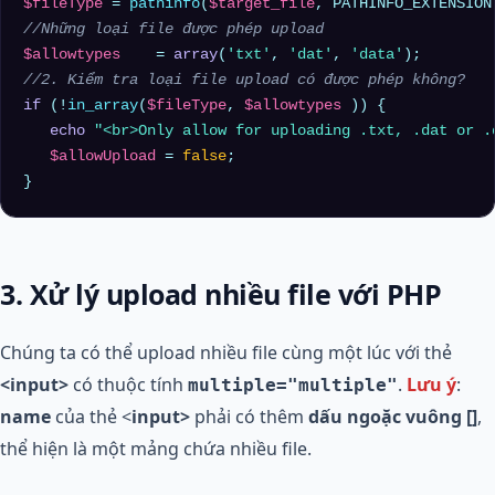
$fileType
 = 
pathinfo
(
$target_file
//Những loại file được phép upload
$allowtypes
    = 
array
(
'txt'
, 
'dat'
, 
'data'
//2. Kiểm tra loại file upload có được phép không?
if
 (!
in_array
(
$fileType
, 
$allowtypes
 )) {

echo
"<br>Only allow for uploading .txt, .dat or .
$allowUpload
 = 
false
;

3. Xử lý upload nhiều file với PHP
Chúng ta có thể upload nhiều file cùng một lúc với thẻ
<input>
có thuộc tính
.
Lưu ý
:
multiple="multiple"
name
của thẻ <
input>
phải có thêm
dấu ngoặc vuông []
,
thể hiện là một mảng chứa nhiều file.