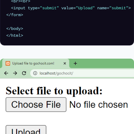
  <br><br>

  <input type=
"submit"
 value=
"Upload"
 name=
"submit"
>

</form>

</body>
