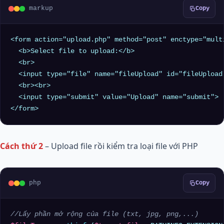
markup
Copy
<form action="upload.php" method="post" enctype="multi
  <b>Select file to upload:</b>

  <br>

  <input type="file" name="fileUpload" id="fileUpload"
  <br><br>

  <input type="submit" value="Upload" name="submit">

Cách thứ 2
– Upload file rồi kiểm tra loại file với PHP
php
Copy
//Lấy phần mở rộng của file (txt, jpg, png,...)