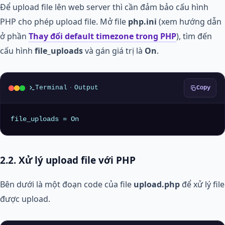
Để upload file lên web server thì cần đảm bảo cấu hình
PHP cho phép upload file. Mở file
php.ini
(xem hướng dẫn
ở phần
Thay đổi default timezone trong PHP
), tìm đến
cấu hình
file_uploads
và gán giá trị là
On
.
Terminal
·
Output
Copy
file_uploads = On
2.2. Xử lý upload file với PHP
Bên dưới là một đoạn code của file
upload.php
để xử lý file
được upload.