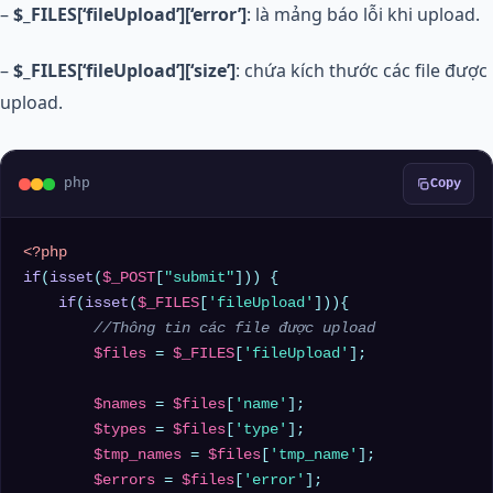
–
$_FILES[‘fileUpload’][‘error’]
: là mảng báo lỗi khi upload.
–
$_FILES[‘fileUpload’][‘size’]
: chứa kích thước các file được
upload.
php
Copy
<?php
if
(
isset
(
$_POST
[
"submit"
])) {

if
(
isset
(
$_FILES
[
'fileUpload'
])){

//Thông tin các file được upload
$files
 = 
$_FILES
[
'fileUpload'
];

$names
 = 
$files
[
'name'
];

$types
 = 
$files
[
'type'
];

$tmp_names
 = 
$files
[
'tmp_name'
];

$errors
 = 
$files
[
'error'
];
