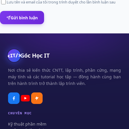
Lưu tên và email của tôi trong trình duyệt cho lần bình luận sau
Gửi bình luận
Góc Học IT
Nơi chia sẻ kiến thức CNTT, lập trình, phần cứng, mạng
máy tính và các tutorial học tập — đồng hành cùng bạn
trên hành trình trở thành lập trình viên.
CHUYÊN MỤC
Kỹ thuật phần mềm