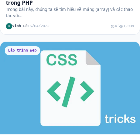
trong PHP
Trong bài này, chúng ta sẽ tìm hiểu về mảng (array) và các thao
tác với...
Vinh Lê
15/04/2022
4'
1,039
VL
Lập trình web