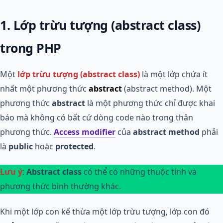
1. Lớp trừu tượng (abstract class)
trong PHP
Một
lớp trừu tượng (abstract class)
là một lớp chứa ít
nhất một phương thức
abstract
(abstract method). Một
phương thức
abstract
là một phương thức chỉ được khai
báo mà không có bất cứ dòng code nào trong thân
phương thức.
Access modifier
của
abstract method
phải
là
public
hoặc
protected
.
Lưu ý
:
Abstract class
có thể có những thuộc tính và
phương thức bình thường khác.
Khi một lớp con kế thừa một lớp trừu tượng, lớp con đó