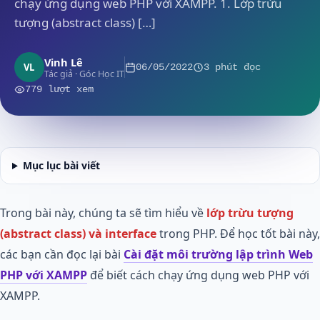
chạy ứng dụng web PHP với XAMPP. 1. Lớp trừu
tượng (abstract class) […]
Vinh Lê
VL
06/05/2022
3 phút đọc
Tác giả · Góc Học IT
779 lượt xem
Mục lục bài viết
Trong bài này, chúng ta sẽ tìm hiểu về
lớp trừu tượng
(abstract class) và interface
trong PHP. Để học tốt bài này,
các bạn cần đọc lại bài
Cài đặt môi trường lập trình Web
PHP với XAMPP
để biết cách chạy ứng dụng web PHP với
XAMPP.