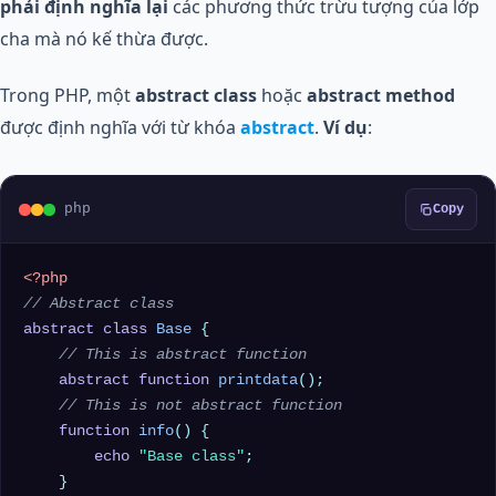
phải định nghĩa lại
các phương thức trừu tượng của lớp
cha mà nó kế thừa được.
Trong PHP, một
abstract class
hoặc
abstract method
được định nghĩa với từ khóa
abstract
.
Ví dụ
:
php
Copy
<?php
// Abstract class
abstract
class
Base
{

// This is abstract function
abstract
function
printdata
(
)
;

// This is not abstract function
function
info
(
) 
{

echo
"Base class"
;

    }
