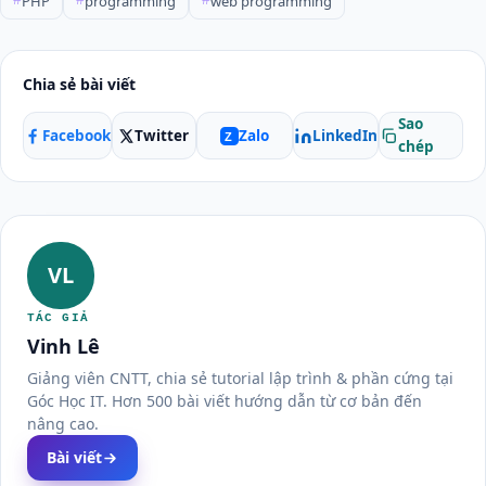
PHP
programming
web programming
#
#
#
Chia sẻ bài viết
Sao
Facebook
Twitter
LinkedIn
Zalo
Z
chép
VL
TÁC GIẢ
Vinh Lê
Giảng viên CNTT, chia sẻ tutorial lập trình & phần cứng tại
Góc Học IT. Hơn 500 bài viết hướng dẫn từ cơ bản đến
nâng cao.
Bài viết