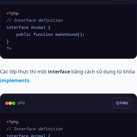
<?php
// Interface definition
interface
Animal
{

public
function
makeSound
(
)
;

?>
Các lớp thực thi một
interface
bằng cách sử dụng từ khóa
implements
.
php
Copy
<?php
// Interface definition
interface
Animal
{
