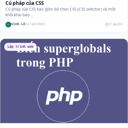
Cú pháp của CSS
Cú pháp của CSS bao gồm bộ chọn CSS (CSS selector) và một
khối khai báo...
Vinh Lê
11/10/2021
3'
222
VL
Lập trình web