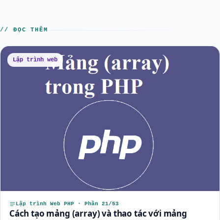
// ĐỌC THÊM
Lập trình web
Lập trình Web PHP · Phần 21/53
Cách tạo mảng (array) và thao tác với mảng