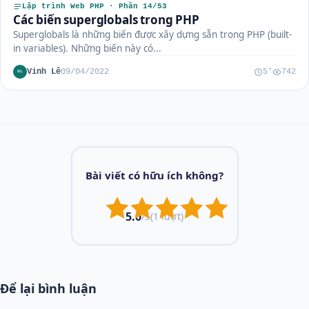
Lập trình Web PHP · Phần 14/53
Các biến superglobals trong PHP
Superglobals là những biến được xây dựng sẵn trong PHP (built-
in variables). Những biến này có...
Vinh Lê
09/04/2022
5'
742
VL
Bài viết có hữu ích không?
5.0
/5
(1 lượt)
Để lại bình luận