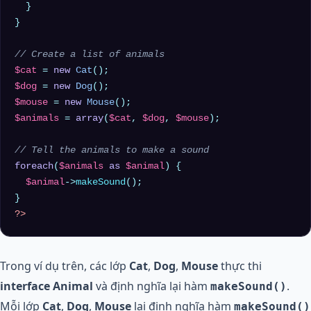
  }

}

// Create a list of animals
$cat
 = 
new
Cat
$dog
 = 
new
Dog
$mouse
 = 
new
Mouse
$animals
 = 
array
(
$cat
, 
$dog
, 
$mouse
);

// Tell the animals to make a sound
foreach
(
$animals
as
$animal
) {

$animal
->
makeSound
();

?>
Trong ví dụ trên, các lớp
Cat
,
Dog
,
Mouse
thực thi
interface
Animal
và định nghĩa lại hàm
.
makeSound()
Mỗi lớp
Cat
,
Dog
,
Mouse
lại định nghĩa hàm
makeSound()