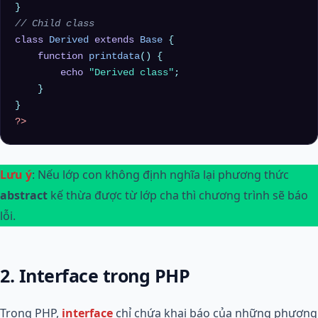
// Child class
class
Derived
extends
Base
{

function
printdata
(
) 
{

echo
"Derived class"
;

    }

?>
Lưu ý
: Nếu lớp con không định nghĩa lại phương thức
abstract
kế thừa được từ lớp cha thì chương trình sẽ báo
lỗi.
2. Interface trong PHP
Trong PHP,
interface
chỉ chứa khai báo của những phương