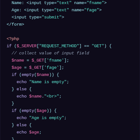
  Name: <input type=
"text"
 name=
"fname"
>

  Age: <input type=
"text"
 name=
"fage"
>

  <input type=
"submit"
>

</form>

<?php
if
 (
$_SERVER
[
"REQUEST_METHOD"
] == 
"GET"
) {

// collect value of input field
$name
 = 
$_GET
[
'fname'
];

$age
 = 
$_GET
[
'fage'
];

if
 (
empty
(
$name
)) {

echo
"Name is empty"
;

  } 
else
 {

echo
$name
.
"<br>"
;

  }

if
 (
empty
(
$age
)) {

echo
"Age is empty"
;

  } 
else
 {

echo
$age
;

  }
