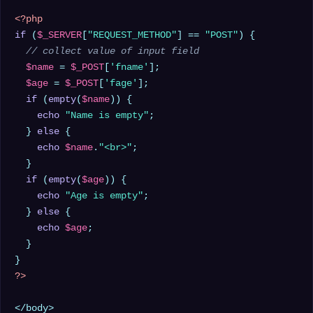
<?php
if
 (
$_SERVER
[
"REQUEST_METHOD"
] == 
"POST"
) {

// collect value of input field
$name
 = 
$_POST
[
'fname'
];

$age
 = 
$_POST
[
'fage'
];

if
 (
empty
(
$name
)) {

echo
"Name is empty"
;

  } 
else
 {

echo
$name
.
"<br>"
;

  }

if
 (
empty
(
$age
)) {

echo
"Age is empty"
;

  } 
else
 {

echo
$age
;

  }

?>
</body>
