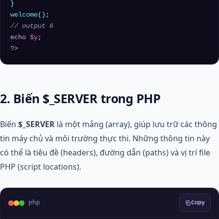
welcome
// output 6
echo
$y
?>
2. Biến $_SERVER trong PHP
Biến
$_SERVER
là một mảng (array), giúp lưu trữ các thông
tin máy chủ và môi trường thực thi. Những thông tin này
có thể là tiêu đề (headers), đường dẫn (paths) và vị trí file
PHP (script locations).
php
Copy