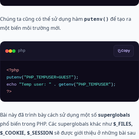
Chúng ta cũng có thể sử dụng hàm
để tạo ra
putenv()
một biến môi trường mới.
php
Copy
<?php
putenv
(
"PHP_TEMPUSER=GUEST"
echo
"Temp user: "
 . 
getenv
(
"PHP_TEMPUSER"
?>
Bài này đã trình bày cách sử dụng một số
superglobals
phổ biến trong PHP. Các superglobals khác như
$_FILES,
$_COOKIE, $_SESSION
sẽ được giới thiệu ở những bài sau