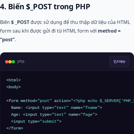
4. Biến $_POST trong PHP
Biến
$ _POST
được sử dụng để thu thập dữ liệu của HTML
form sau khi được gửi đi từ HTML form với
method =
“post”
.
php
Copy
<html>

<body>

<form method=
"post"
 action=
"<?php echo 
$_SERVER
['PHP_
  Name: <input type=
"text"
 name=
"fname"
>

  Age: <input type=
"text"
 name=
"fage"
>

  <input type=
"submit"
>

</form>
