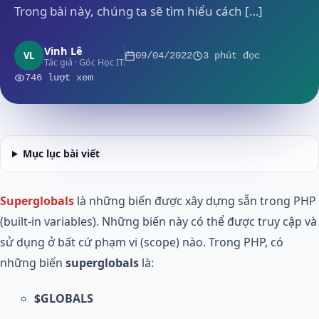
Trong bài này, chúng ta sẽ tìm hiểu cách […]
Vinh Lê
VL
09/04/2022
3 phút đọc
Tác giả · Góc Học IT
746 lượt xem
Mục lục bài viết
Superglobals
là những biến được xây dựng sẵn trong PHP
(built-in variables). Những biến này có thể được truy cập và
sử dụng ở bất cứ phạm vi (scope) nào. Trong PHP, có
những biến
superglobals
là:
$GLOBALS