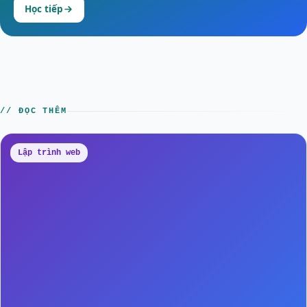
Học tiếp
// ĐỌC THÊM
Lập trình web