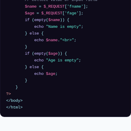
$name
 = 
$_REQUEST
[
'fname'
];

$age
 = 
$_REQUEST
[
'fage'
];

if
 (
empty
(
$name
)) {

echo
"Name is empty"
;

        } 
else
 {

echo
$name
.
"<br>"
;

        }

if
 (
empty
(
$age
)) {

echo
"Age is empty"
;

        } 
else
 {

echo
$age
;

        }

?>
</body>
