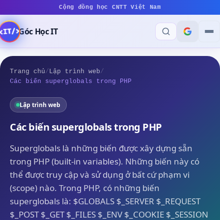
Cộng đồng học CNTT Việt Nam
Góc Học IT
Trang chủ
/
Lập trình web
/
Các biến superglobals trong PHP
Lập trình web
Các biến superglobals trong PHP
Superglobals là những biến được xây dựng sẵn
trong PHP (built-in variables). Những biến này có
thể được truy cập và sử dụng ở bất cứ phạm vi
(scope) nào. Trong PHP, có những biến
superglobals là: $GLOBALS $_SERVER $_REQUEST
$_POST $_GET $_FILES $_ENV $_COOKIE $_SESSION