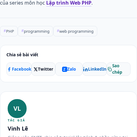
của series môn học
Lập trình Web PHP
.
PHP
programming
web programming
#
#
#
Chia sẻ bài viết
Sao
Facebook
Twitter
LinkedIn
Zalo
Z
chép
VL
TÁC GIẢ
Vinh Lê