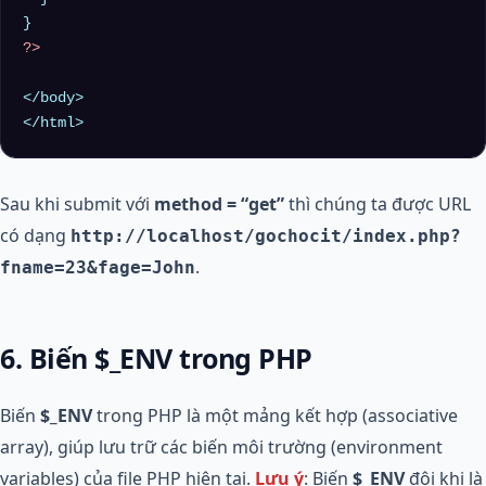
?>
</body>

Sau khi submit với
method = “get”
thì chúng ta được URL
có dạng
http://localhost/gochocit/index.php?
.
fname=23&fage=John
6. Biến $_ENV trong PHP
Biến
$_ENV
trong PHP là một mảng kết hợp (associative
array), giúp lưu trữ các biến môi trường (environment
variables) của file PHP hiện tại.
Lưu ý
: Biến
$_ENV
đôi khi là