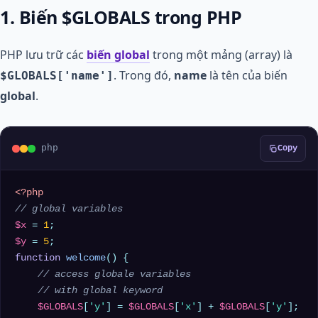
1. Biến $GLOBALS trong PHP
PHP lưu trữ các
biến
global
trong một mảng (array) là
. Trong đó,
name
là tên của biến
$GLOBALS['name']
global
.
php
Copy
<?php
// global variables
$x
 = 
1
$y
 = 
5
function
welcome
(
) 
{

// access globale variables
// with global keyword
$GLOBALS
[
'y'
] = 
$GLOBALS
[
'x'
] + 
$GLOBALS
[
'y'
];
