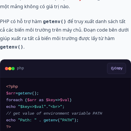
một mảng không có giá trị nào.
PHP có hỗ trợ hàm
để truy xuất danh sách tất
getenv()
cả các biến môi trường trên máy chủ. Đoạn code bên dưới
giúp xuất ra tất cả biến môi trường được lấy từ hàm
.
getenv()
php
Copy
<?php
$arr
=
getenv
foreach
 (
$arr
as
$key
=>
$val
echo
"
$key
=>
$val
"
.
"<br>"
// get value of environment variable PATH
echo
"Path: "
 . 
getenv
(
"PATH"
?>