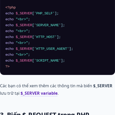
<?php
echo
$_SERVER
[
'PHP_SELF'
echo
"<br>"
echo
$_SERVER
[
'SERVER_NAME'
echo
"<br>"
echo
$_SERVER
[
'HTTP_HOST'
echo
"<br>"
echo
$_SERVER
[
'HTTP_USER_AGENT'
echo
"<br>"
echo
$_SERVER
[
'SCRIPT_NAME'
?>
Các bạn có thể xem thêm các thông tin mà biến
$_SERVER
lưu trữ tại
$_SERVER variable
.
3. Biến $_REQUEST trong PHP