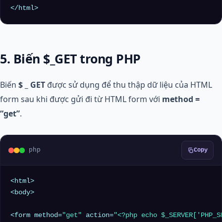
5. Biến $_GET trong PHP
Biến
$ _ GET
được sử dụng để thu thập dữ liệu của HTML
form sau khi được gửi đi từ HTML form với
method =
“get”
.
php
Copy
<html>

<body>

<form method=
"get"
 action=
"<?php echo 
$_SERVER
['PHP_S