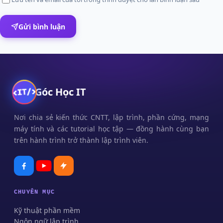
Gửi bình luận
Góc Học IT
Nơi chia sẻ kiến thức CNTT, lập trình, phần cứng, mạng
máy tính và các tutorial học tập — đồng hành cùng bạn
trên hành trình trở thành lập trình viên.
CHUYÊN MỤC
Kỹ thuật phần mềm
Ngôn ngữ lập trình