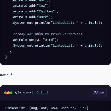
    animals.add(
"Cat"
);

    animals.add(
"Cow"
);

    animals.add(
"Chicken"
);

    animals.add(
"Duck"
);

    System.out.println(
"LinkedList: "
 + animals);

//thay đổi phần tử trong linkedlist
    animals.set(
3
, 
"Bird"
);

    System.out.println(
"LinkedList: "
 + animals);

  }

Kết quả
Terminal
·
Output
Copy
LinkedList: [Dog, Cat, Cow, Chicken, Duck]
