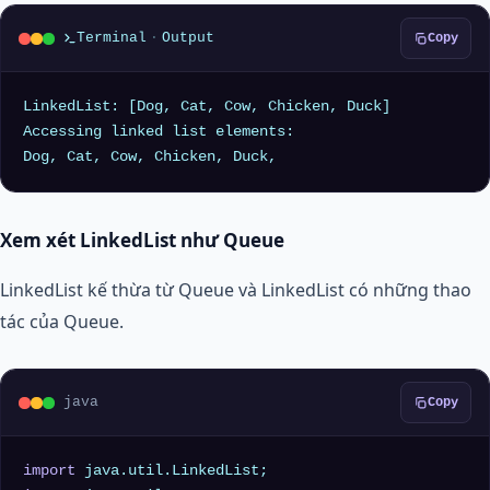
Terminal
·
Output
Copy
LinkedList: [Dog, Cat, Cow, Chicken, Duck]

Accessing linked list elements:

Xem xét LinkedList như Queue
LinkedList kế thừa từ Queue và LinkedList có những thao
tác của Queue.
java
Copy
import