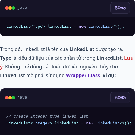
java
Copy
LinkedList<Type> linkedList = 
new
LinkedList
<>();
Trong đó, linkedList là tên của
LinkedList
được tạo ra.
Type
là kiểu dữ liệu của các phần tử trong
LinkedList
.
Lưu
ý
:
Không thể dùng các kiểu dữ liệu nguyên thủy cho
LinkedList
mà phải sử dụng
Wrapper Class
.
Ví dụ:
java
Copy
// create Integer type linked list
LinkedList<
Integer
> linkedList = 
new
LinkedList
<>();
