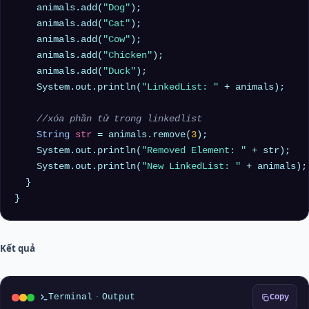
    animals.add(
"Dog"
);

    animals.add(
"Cat"
);

    animals.add(
"Cow"
);

    animals.add(
"Chicken"
);

    animals.add(
"Duck"
);

    System.out.println(
"LinkedList: "
 + animals);

//xóa phần tử trong linkedlist
String
str
=
 animals.remove(
3
);

    System.out.println(
"Removed Element: "
 + str);

    System.out.println(
"New LinkedList: "
 + animals);

  }

Kết quả
Terminal
·
Output
Copy