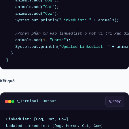
    animals.add(
"Dog"
);

    animals.add(
"Cat"
);

    animals.add(
"Cow"
);

    System.out.println(
"LinkedList: "
 + animals);

//thêm phần tử vào linkedlist ở một ví trị xác đị
    animals.add(
1
, 
"Horse"
);

    System.out.println(
"Updated LinkedList: "
 + animal
  }

Kết quả
Terminal
·
Output
Copy
LinkedList: [Dog, Cat, Cow]
