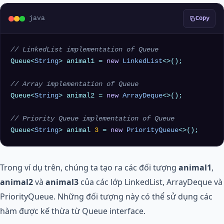
java
Copy
// LinkedList implementation of Queue
Queue<
String
> animal1 = 
new
LinkedList
<>();

// Array implementation of Queue
Queue<
String
> animal2 = 
new
ArrayDeque
<>();

// Priority Queue implementation of Queue
Queue<
String
> animal 
3
 = 
new
PriorityQueue
Trong ví dụ trên, chúng ta tạo ra các đối tượng
animal1
,
animal2
và
animal3
của các lớp LinkedList, ArrayDeque và
PriorityQueue. Những đối tượng này có thể sử dụng các
hàm được kế thừa từ Queue interface.