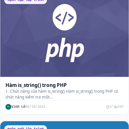
Hàm is_string() trong PHP
1. Chức năng của hàm is_string() Hàm is_string() trong PHP có
chức năng kiểm tra một...
Vinh Lê
06/10/2021
1'
242
VL