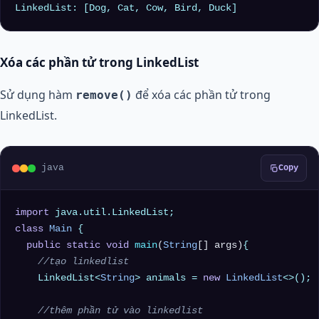
Xóa các phần tử trong LinkedList
Sử dụng hàm
để xóa các phần tử trong
remove()
LinkedList.
java
Copy
import
class
Main
 {

public
static
void
main
(
String
[] args)
{

//tạo linkedlist
    LinkedList<
String
> animals = 
new
LinkedList
<>();

//thêm phần tử vào linkedlist