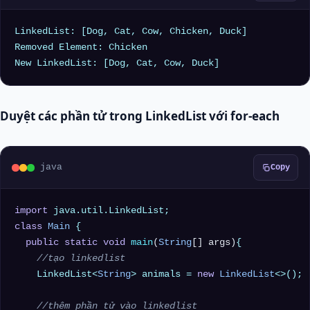
LinkedList: [Dog, Cat, Cow, Chicken, Duck]

Removed Element: Chicken

Duyệt các phần tử trong LinkedList với for-each
java
Copy
import
class
Main
 {

public
static
void
main
(
String
[] args)
{

//tạo linkedlist
    LinkedList<
String
> animals = 
new
LinkedList
<>();

//thêm phần tử vào linkedlist