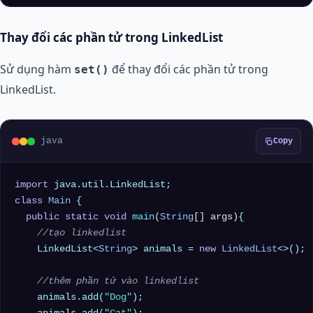
Thay đổi các phần tử trong LinkedList
Sử dụng hàm
để thay đổi các phần tử trong
set()
LinkedList.
java
Copy
import
class
Main
 {

public
static
void
main
(
String
[] args)
{

//tạo linkedlist
    LinkedList<
String
> animals = 
new
LinkedList
<>();

//thêm phần tử vào linkedlist
    animals.add(
"Dog"
);
