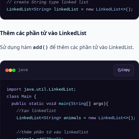
// create String type linked list
LinkedList<
String
> linkedList = 
new
LinkedList
Thêm các phần tử vào LinkedList
Sử dụng hàm
để thêm các phần tử vào LinkedList.
add()
java
Copy
import
class
Main
 {

public
static
void
main
(
String
[] args)
{

//tạo linkedlist
    LinkedList<
String
> animals = 
new
LinkedList
<>();

//thêm phần tử vào linkedlist