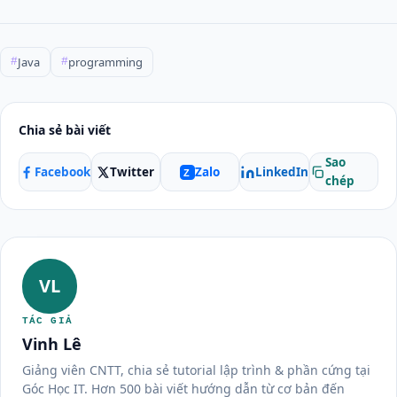
Java
programming
#
#
Chia sẻ bài viết
Sao
Facebook
Twitter
LinkedIn
Zalo
Z
chép
VL
TÁC GIẢ
Vinh Lê
Giảng viên CNTT, chia sẻ tutorial lập trình & phần cứng tại
Góc Học IT. Hơn 500 bài viết hướng dẫn từ cơ bản đến