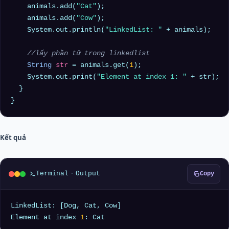
    animals.add(
"Cat"
);

    animals.add(
"Cow"
);

    System.out.println(
"LinkedList: "
 + animals);

//lấy phần tử trong linkedlist
String
str
=
 animals.get(
1
);

    System.out.print(
"Element at index 1: "
 + str);

  }

Kết quả
Terminal
·
Output
Copy
LinkedList: [Dog, Cat, Cow]

Element at index 
1