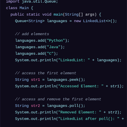
import
class
Main
 {

public
static
void
main
(
String
[] args)
 {

    Queue<
String
> languages = 
new
LinkedList
<>();

// add elements
    languages.add(
"Python"
);

    languages.add(
"Java"
);

    languages.add(
"C"
);

    System.out.println(
"LinkedList: "
 + languages);

// access the first element
String
str1
=
 languages.peek();

    System.out.println(
"Accessed Element: "
 + str1);

// access and remove the first element
String
str2
=
 languages.poll();

    System.out.println(
"Removed Element: "
 + str2);

    System.out.println(
"LinkedList after poll(): "
 + 