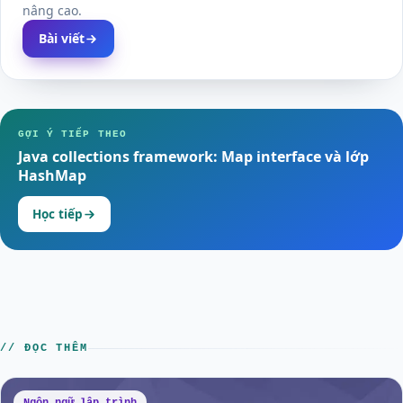
nâng cao.
Bài viết
GỢI Ý TIẾP THEO
Java collections framework: Map interface và lớp
HashMap
Học tiếp
// ĐỌC THÊM
Ngôn ngữ lập trình