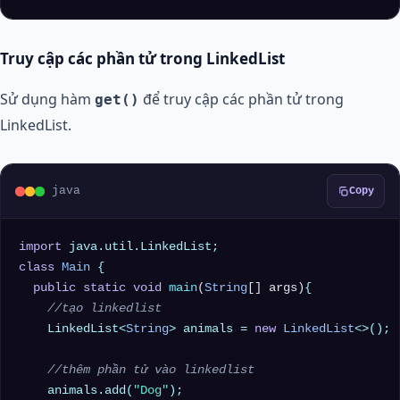
Truy cập các phần tử trong LinkedList
Sử dụng hàm
để truy cập các phần tử trong
get()
LinkedList.
java
Copy
import
class
Main
 {

public
static
void
main
(
String
[] args)
{

//tạo linkedlist
    LinkedList<
String
> animals = 
new
LinkedList
<>();

//thêm phần tử vào linkedlist
    animals.add(
"Dog"
);
