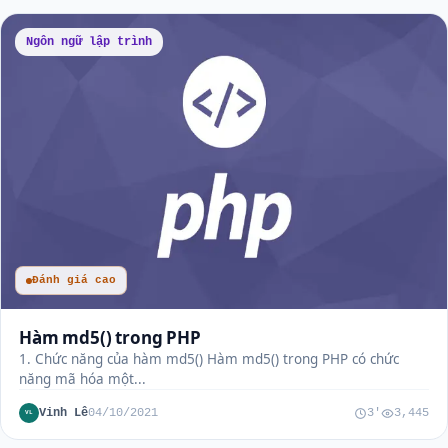
Ngôn ngữ lập trình
Đánh giá cao
Hàm md5() trong PHP
1. Chức năng của hàm md5() Hàm md5() trong PHP có chức
năng mã hóa một...
Vinh Lê
04/10/2021
3'
3,445
VL