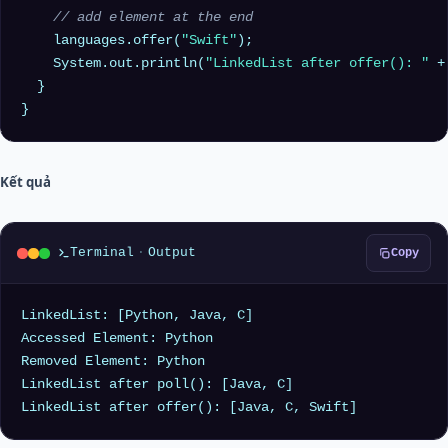
// add element at the end
    languages.offer(
"Swift"
);

    System.out.println(
"LinkedList after offer(): "
 +
  }

Kết quả
Terminal
·
Output
Copy
LinkedList: [Python, Java, C]

Accessed Element: Python

Removed Element: Python

LinkedList after poll(): [Java, C]
