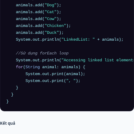
    animals.add(
"Dog"
);

    animals.add(
"Cat"
);

    animals.add(
"Cow"
);

    animals.add(
"Chicken"
);

    animals.add(
"Duck"
);

    System.out.println(
"LinkedList: "
 + animals);

//Sử dụng forEach loop
    System.out.println(
"Accessing linked list element
for
(
String
 animal: animals) {

        System.out.print(animal);

        System.out.print(
", "
);

    }

  }

Kết quả