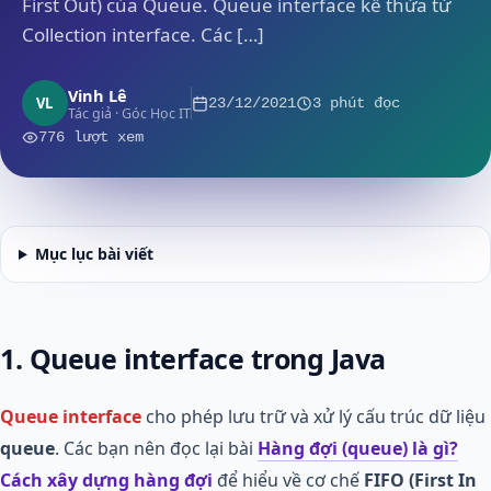
First Out) của Queue. Queue interface kế thừa từ
Collection interface. Các […]
Vinh Lê
VL
23/12/2021
3 phút đọc
Tác giả · Góc Học IT
776 lượt xem
Mục lục bài viết
1. Queue interface trong Java
Queue interface
cho phép lưu trữ và xử lý cấu trúc dữ liệu
queue
. Các bạn nên đọc lại bài
Hàng đợi (queue) là gì?
Cách xây dựng hàng đợi
để hiểu về cơ chế
FIFO (First In