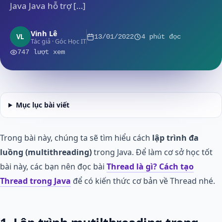
Java Java hỗ trợ […]
Vinh Lê
VL
13/01/2022
4 phút đọc
Tác giả · Góc Học IT
747 lượt xem
Mục lục bài viết
Trong bài này, chúng ta sẽ tìm hiểu cách
lập trình đa
luồng (multithreading)
trong Java. Để làm cơ sở học tốt
bài này, các bạn nên đọc bài
Thread là gì? Cách tạo
Thread trong Java
để có kiến thức cơ bản về Thread nhé.