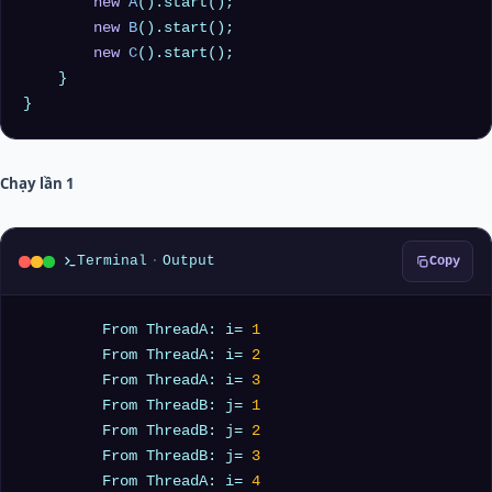
new
A
().start();

new
B
().start();

new
C
().start();

    }

Chạy lần 1
Terminal
·
Output
Copy
         From ThreadA: i= 
1
	 From ThreadA: i= 
2
	 From ThreadA: i= 
3
	 From ThreadB: j= 
1
	 From ThreadB: j= 
2
	 From ThreadB: j= 
3
	 From ThreadA: i= 
4