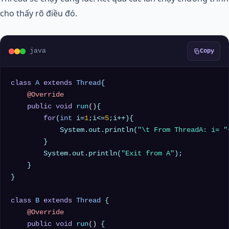
cho thấy rõ điều đó.
java
Copy
class
A
extends
Thread
{

@Override
public
void
run
()
{

for
(
int
 i=
1
;i<=
5
;i++){

            System.out.println(
"\t From ThreadA: i= "
        }

        System.out.println(
"Exit from A"
);

    }

}

class
B
extends
Thread
 {

@Override
public
void
run
()
 {
