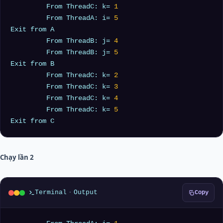
	 From ThreadC: k= 
1
	 From ThreadA: i= 
5
Exit from A

	 From ThreadB: j= 
4
	 From ThreadB: j= 
5
Exit from B

	 From ThreadC: k= 
2
	 From ThreadC: k= 
3
	 From ThreadC: k= 
4
	 From ThreadC: k= 
5
Chạy lần 2
Terminal
·
Output
Copy