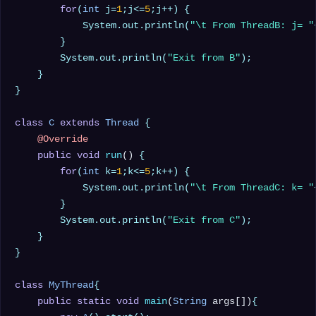
for
(
int
 j=
1
;j<=
5
;j++) {

            System.out.println(
"\t From ThreadB: j= "
        }

        System.out.println(
"Exit from B"
);

    }

}

class
C
extends
Thread
 {

@Override
public
void
run
()
 {

for
(
int
 k=
1
;k<=
5
;k++) {

            System.out.println(
"\t From ThreadC: k= "
        }

        System.out.println(
"Exit from C"
);

    }

}

class
MyThread
{  

public
static
void
main
(
String
 args[])
{  
