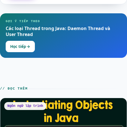
GỢI Ý TIẾP THEO
Các loại Thread trong Java: Daemon Thread và
User Thread
Học tiếp
// ĐỌC THÊM
Ngôn ngữ lập trình