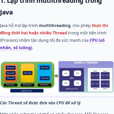
1. Lập trình mutilthreading trong
Java
Java hỗ trợ lập trình
multithreading
, cho phép
thực thi
đồng thời hai hoặc nhiều Thread
trong một tiến trình
(Process) nhằm tận dụng tối đa sức mạnh của
CPU (số
nhân, số luồng)
.
Các Thread sẽ được đưa vào CPU để xử lý