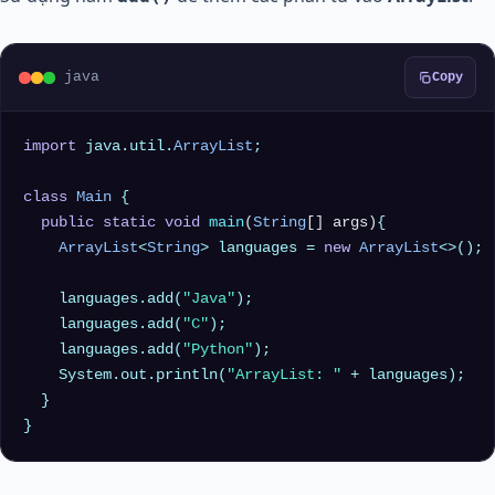
java
Copy
import
 java.util.
ArrayList
;

class
Main
 {

public
static
void
main
(
String
[] args)
{

ArrayList
<
String
> languages = 
new
ArrayList
<>();

    languages.add(
"Java"
);

    languages.add(
"C"
);

    languages.add(
"Python"
);

    System.out.println(
"ArrayList: "
 + languages);

  }
