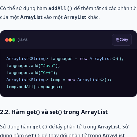
Có thể sử dụng hàm
để thêm tất cả các phần tử
addAll()
của một
ArrayList
vào một
ArrayList
khác.
java
Copy
ArrayList
<
String
> languages = 
new
ArrayList
<>();

languages.add(
"Java"
);

languages.add(
"C++"
ArrayList
<
String
> temp = 
new
ArrayList
<>();

2.2. Hàm get() và set() trong ArrayList
Sử dụng hàm
để lấy phần tử trong
ArrayList
. Sử
get()
dụng hàm
để thay đổi phần tử trong
ArrayList
.
set()