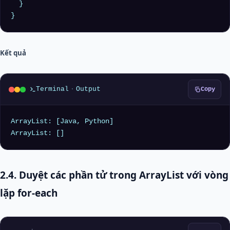
  }

Kết quả
Terminal
·
Output
Copy
ArrayList: [Java, Python]

2.4. Duyệt các phần tử trong ArrayList với vòng
lặp for-each