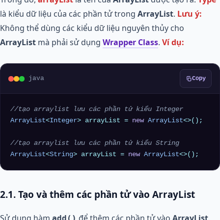
là kiểu dữ liệu của các phần tử trong
ArrayList
.
Lưu ý:
Không thể dùng các kiểu dữ liệu nguyên thủy cho
ArrayList
mà phải sử dụng
Wrapper Class
.
Ví dụ:
java
Copy
//tạo arraylist lưu các phần tử kiểu Integer
ArrayList
<
Integer
> arrayList = 
new
ArrayList
<>();

//tạo arraylist lưu các phần tử kiểu String
ArrayList
<
String
> arrayList = 
new
ArrayList
2.1. Tạo và thêm các phần tử vào ArrayList
Sử dụng hàm
để thêm các phần tử vào
ArrayList
.
add()