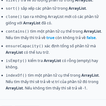
trả về số lượng phần tử trong
ArrayList
.
size()
sắp xếp các phần tử trong
ArrayList
.
sort()
tạo ra những ArrayList mới có các phần tử
clone()
giống với
ArrayList
đã có.
tìm một phần tử cụ thể trong
ArrayList
.
contains()
Nếu tìm thấy thì trả về
true
còn không trả về
false
.
xác định tổng số phần tử mà
ensureCapacity()
ArrayList
có thể lưu trữ.
kiểm tra
ArrayList
có rỗng (empty) hay
isEmpty()
không.
tìm một phần tử cụ thể trong
ArrayList
.
indexOf()
Nếu tìm thấy thì sẽ trả về vị trí của phần tử đó trong
ArrayList
. Nếu không tìm thấy thì sẽ trả về -1.