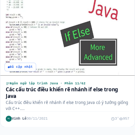
Đã cập nhật
Ngôn ngữ lập trình Java · Phần 11/62
Các cấu trúc điều khiển rẽ nhánh if else trong
Java
Cấu trúc điều khiển rẽ nhánh if else trong Java có ý tưởng giống
với C++....
Vinh Lê
30/11/2021
3'
957
VL