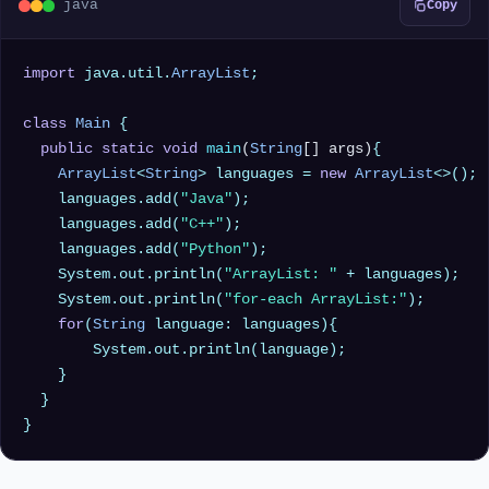
java
Copy
import
 java.util.
ArrayList
;

class
Main
 {

public
static
void
main
(
String
[] args)
{

ArrayList
<
String
> languages = 
new
ArrayList
<>();

    languages.add(
"Java"
);

    languages.add(
"C++"
);

    languages.add(
"Python"
);

    System.out.println(
"ArrayList: "
 + languages);

    System.out.println(
"for-each ArrayList:"
);

for
(
String
 language: languages){

        System.out.println(language);

    }

  }
