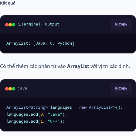
Kết quả
Terminal
·
Output
Copy
ArrayList: [Java, C, Python]
Có thể thêm các phần tử vào
ArrayList
với vị trí xác định.
java
Copy
ArrayList
<
String
> languages = 
new
ArrayList
<>();

languages.add(
0
, 
"Java"
);

languages.add(
1
, 
"C++"