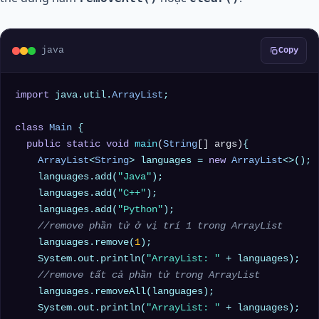
java
Copy
import
 java.util.
ArrayList
;

class
Main
 {

public
static
void
main
(
String
[] args)
{

ArrayList
<
String
> languages = 
new
ArrayList
<>();

    languages.add(
"Java"
);

    languages.add(
"C++"
);

    languages.add(
"Python"
);

//remove phần tử ở vị trí 1 trong ArrayList
    languages.remove(
1
);

    System.out.println(
"ArrayList: "
 + languages);

//remove tất cả phần tử trong ArrayList
    languages.removeAll(languages);

    System.out.println(
"ArrayList: "
 + languages);
