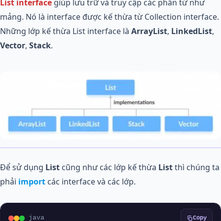
List interface
giúp lưu trữ và truy cập các phần tử như
mảng. Nó là interface được kế thừa từ Collection interface.
Những lớp kế thừa List interface là
ArrayList
,
LinkedList
,
Vector
,
Stack
.
Để sử dụng
List
cũng như các lớp kế thừa
List
thì chúng ta
phải
import
các interface và các lớp.
java
Copy