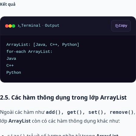
Kết quả
Terminal
·
Output
Copy
ArrayList: [Java, C++, Python]

for-each ArrayList:

Java

C++

2.5. Các hàm thông dụng trong lớp ArrayList
Ngoài các hàm như
,
add(), get(), set(), remove()
lớp
ArrayList
còn có các hàm thông dụng khác như: