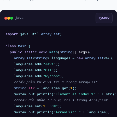
java
Copy
import
 java.util.
ArrayList
;

class
Main
 {

public
static
void
main
(
String
[] args)
{

ArrayList
<
String
> languages = 
new
ArrayList
<>();

    languages.add(
"Java"
);

    languages.add(
"C++"
);

    languages.add(
"Python"
);

//lấy phần tử ở vị trí 1 trong ArrayList
String
str
=
 languages.get(
1
);

    System.out.println(
"Element at index 1: "
 + str);

//thay đổi phần tử ở vị trí 1 trong ArrayList
    languages.set(
1
, 
"C#"
);

    System.out.println(
"ArrayList: "
 + languages);
