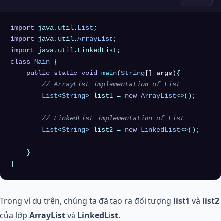
import
 java.util.
List
import
 java.util.
ArrayList
import
class
Main
 {

public
static
void
main
(
String
[] args)
{

// ArrayList implementation of List
List
<
String
> list1 = 
new
ArrayList
<>();

// LinkedList implementation of List
List
<
String
> list2 = 
new
LinkedList
<>();

    }

Trong ví dụ trên, chúng ta đã tạo ra đối tượng
list1
và
list2
của lớp
ArrayList
và
LinkedList
.