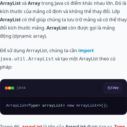
ArrayList
và
Array
trong Java có điểm khác nhau lớn. Đó là
kích thước của mảng cố định và không thể thay đổi. Lớp
ArrayList
có thể giúp chúng ta lưu trữ mảng và có thể thay
đổi kích thước mảng.
ArrayList
còn được gọi là mảng
động (dynamic array).
Để sử dụng ArrrayList, chúng ta cần
import
và tạo một ArrayList theo cú
java.util.ArrayList
pháp:
java
Copy
ArrayList
<Type> arrayList= 
new
ArrayList
<>();
Trong đó,
arrayList
là tên của
ArrayList
được tạo ra.
Type