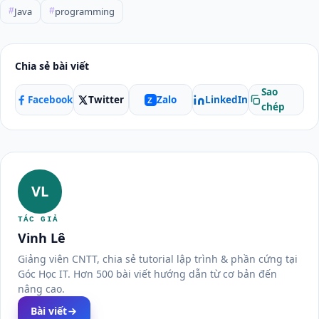
Java
programming
#
#
Chia sẻ bài viết
Sao
Facebook
Twitter
LinkedIn
Zalo
Z
chép
VL
TÁC GIẢ
Vinh Lê
Giảng viên CNTT, chia sẻ tutorial lập trình & phần cứng tại
Góc Học IT. Hơn 500 bài viết hướng dẫn từ cơ bản đến
nâng cao.
Bài viết