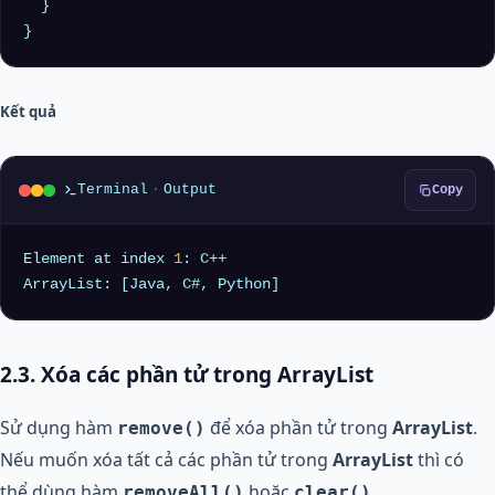
  }

Kết quả
Terminal
·
Output
Copy
Element at index 
1
: C++

2.3. Xóa các phần tử trong ArrayList
Sử dụng hàm
để xóa phần tử trong
ArrayList
.
remove()
Nếu muốn xóa tất cả các phần tử trong
ArrayList
thì có
thể dùng hàm
hoặc
.
removeAll()
clear()