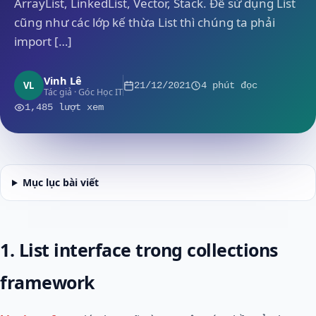
ArrayList, LinkedList, Vector, Stack. Để sử dụng List
cũng như các lớp kế thừa List thì chúng ta phải
import […]
Vinh Lê
VL
21/12/2021
4 phút đọc
Tác giả · Góc Học IT
1,485 lượt xem
Mục lục bài viết
1. List interface trong collections
framework