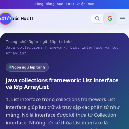
Cộng đồng học CNTT Việt Nam
Góc Học IT
Trang chủ
/
Ngôn ngữ lập trình
/
Java collections framework: List interface và lớp
ArrayList
Ngôn ngữ lập trình
Java collections framework: List interface
và lớp ArrayList
1. List interface trong collections framework List
interface giúp lưu trữ và truy cập các phần tử như
mảng. Nó là interface được kế thừa từ Collection
interface. Những lớp kế thừa List interface là