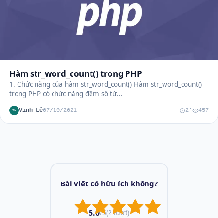
Hàm str_word_count() trong PHP
1. Chức năng của hàm str_word_count() Hàm str_word_count()
trong PHP có chức năng đếm số từ...
Vinh Lê
07/10/2021
2'
457
VL
Bài viết có hữu ích không?
5.0
/5
(2 lượt)