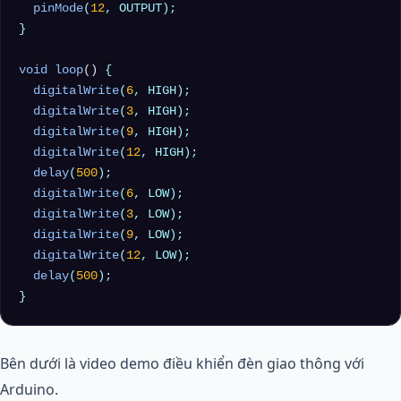
pinMode
(
12
, OUTPUT);

}

void
loop
()
{

digitalWrite
(
6
, HIGH);

digitalWrite
(
3
, HIGH);

digitalWrite
(
9
, HIGH);

digitalWrite
(
12
, HIGH);

delay
(
500
);

digitalWrite
(
6
, LOW);

digitalWrite
(
3
, LOW);

digitalWrite
(
9
, LOW);

digitalWrite
(
12
, LOW);

delay
(
500
);

Bên dưới là video demo điều khiển đèn giao thông với
Arduino.