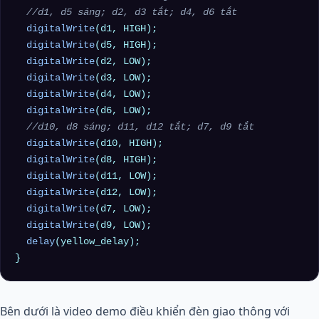
//d1, d5 sáng; d2, d3 tắt; d4, d6 tắt
digitalWrite
(d1, HIGH);

digitalWrite
(d5, HIGH);

digitalWrite
(d2, LOW);

digitalWrite
(d3, LOW);

digitalWrite
(d4, LOW);

digitalWrite
(d6, LOW);

//d10, d8 sáng; d11, d12 tắt; d7, d9 tắt
digitalWrite
(d10, HIGH);

digitalWrite
(d8, HIGH);

digitalWrite
(d11, LOW);

digitalWrite
(d12, LOW);

digitalWrite
(d7, LOW);

digitalWrite
(d9, LOW);

delay
(yellow_delay);

Bên dưới là video demo điều khiển đèn giao thông với