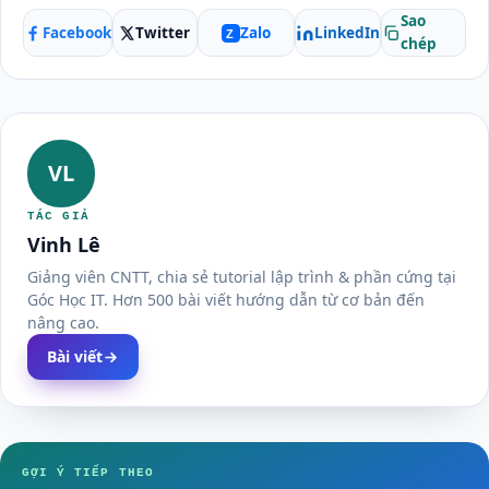
Sao
Facebook
Twitter
LinkedIn
Zalo
Z
chép
VL
TÁC GIẢ
Vinh Lê
Giảng viên CNTT, chia sẻ tutorial lập trình & phần cứng tại
Góc Học IT. Hơn 500 bài viết hướng dẫn từ cơ bản đến
nâng cao.
Bài viết
GỢI Ý TIẾP THEO