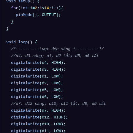
void
setup
()
{

for
(
int
 i=
2
;i<
14
;i++){

pinMode
(i, OUTPUT);

  }

}

void
loop
()
{

/*----------Lượt đèn sáng 1----------*/
//d4, d3 sáng; d1, d2 tắt; d5, d6 tắt
digitalWrite
(d4, HIGH);

digitalWrite
(d3, HIGH);

digitalWrite
(d1, LOW);

digitalWrite
(d2, LOW);

digitalWrite
(d5, LOW);

digitalWrite
(d6, LOW);

//d7, d12 sáng; d10, d11 tắt; d8, d9 tắt
digitalWrite
(d7, HIGH);

digitalWrite
(d12, HIGH);

digitalWrite
(d10, LOW);

digitalWrite
(d11, LOW);
