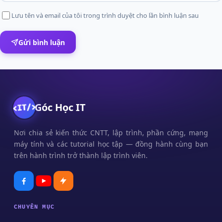
Lưu tên và email của tôi trong trình duyệt cho lần bình luận sau
Gửi bình luận
Góc Học IT
Nơi chia sẻ kiến thức CNTT, lập trình, phần cứng, mạng
máy tính và các tutorial học tập — đồng hành cùng bạn
trên hành trình trở thành lập trình viên.
CHUYÊN MỤC