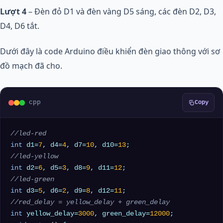
Lượt 4
– Đèn đỏ D1 và đèn vàng D5 sáng, các đèn D2, D3,
D4, D6 tắt.
Dưới đây là code Arduino điều khiển đèn giao thông với sơ
đồ mạch đã cho.
cpp
Copy
//led-red
int
 d1=
7
, d4=
4
, d7=
10
, d10=
13
//led-yellow
int
 d2=
6
, d5=
3
, d8=
9
, d11=
12
//led-green
int
 d3=
5
, d6=
2
, d9=
8
, d12=
11
//red_delay = yellow_delay + green_delay
int
 yellow_delay=
3000
, green_delay=
12000