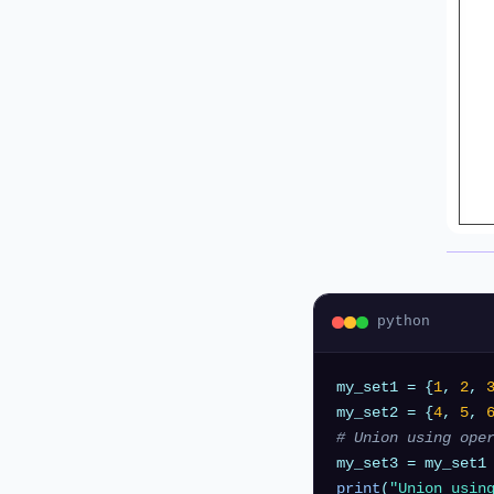
python
my_set1 = {
1
, 
2
, 
my_set2 = {
4
, 
5
, 
# Union using ope
print
(
"Union usin