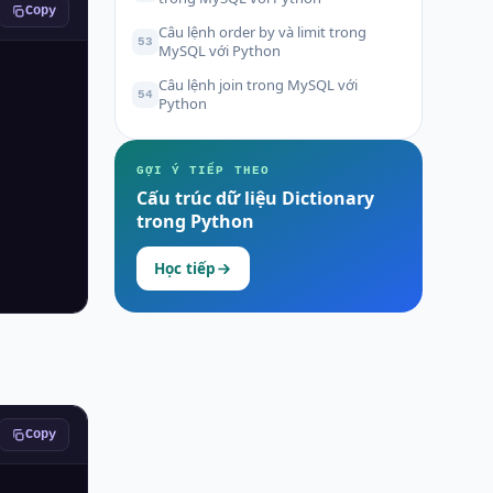
Copy
Câu lệnh order by và limit trong
53
MySQL với Python
Câu lệnh join trong MySQL với
54
Python
GỢI Ý TIẾP THEO
Cấu trúc dữ liệu Dictionary
trong Python
Học tiếp
Copy