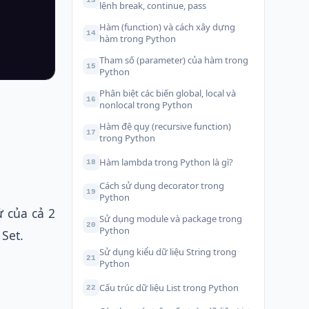
lệnh break, continue, pass
Hàm (function) và cách xây dựng
14
hàm trong Python
Tham số (parameter) của hàm trong
15
Python
Phân biệt các biến global, local và
16
nonlocal trong Python
Hàm đệ quy (recursive function)
17
trong Python
Hàm lambda trong Python là gì?
18
Cách sử dụng decorator trong
19
Python
ử của cả 2
Sử dụng module và package trong
20
Python
Set.
Sử dụng kiểu dữ liệu String trong
21
Python
Cấu trúc dữ liệu List trong Python
22