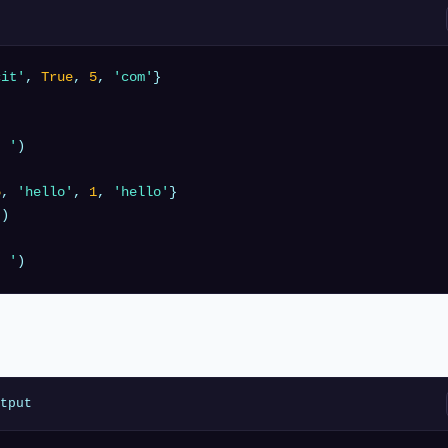
cit'
, 
True
, 
5
, 
'com'
' '
)

5
, 
'hello'
, 
1
, 
'hello'
"
' '
tput