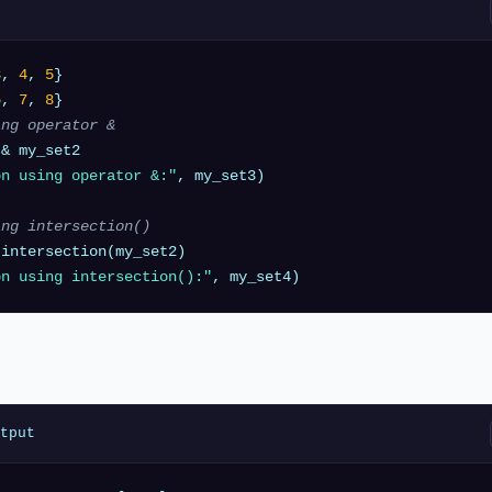
3
, 
4
, 
5
}

6
, 
7
, 
8
ing operator &
on using operator &:"
, my_set3)

ing intersection()
on using intersection():"
tput