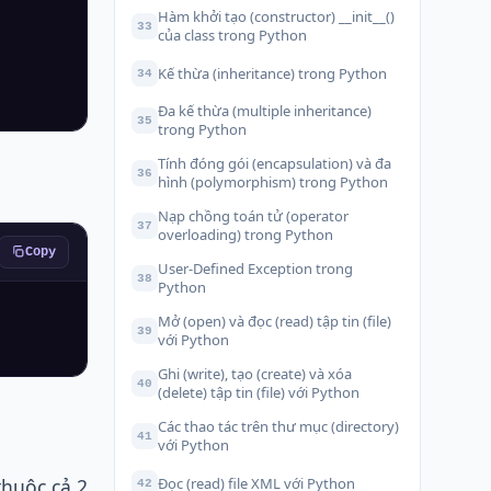
Hàm khởi tạo (constructor) __init__()
33
của class trong Python
Kế thừa (inheritance) trong Python
34
Đa kế thừa (multiple inheritance)
35
trong Python
Tính đóng gói (encapsulation) và đa
36
hình (polymorphism) trong Python
Nạp chồng toán tử (operator
37
overloading) trong Python
Copy
User-Defined Exception trong
38
Python
Mở (open) và đọc (read) tập tin (file)
39
với Python
Ghi (write), tạo (create) và xóa
40
(delete) tập tin (file) với Python
Các thao tác trên thư mục (directory)
41
với Python
Đọc (read) file XML với Python
thuộc cả 2
42