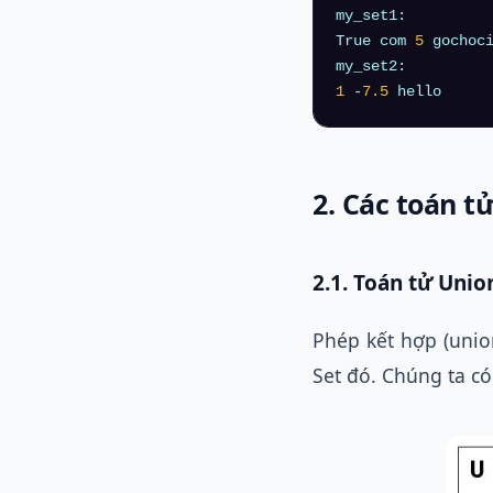
my_set1:

True com 
5
 gochoci
1
 -
7.5
2. Các toán tử
2.1. Toán tử Unio
Phép kết hợp (unio
Set đó. Chúng ta c