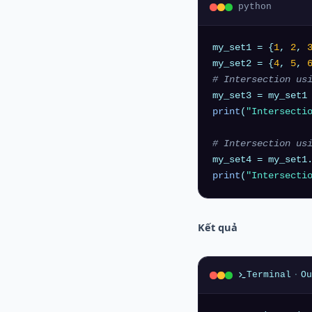
python
my_set1 = {
1
, 
2
, 
my_set2 = {
4
, 
5
, 
# Intersection us
print
(
"Intersecti
# Intersection us
print
(
"Intersecti
Kết quả
Terminal
·
Ou