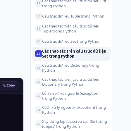
Các thao tác trên cấu trúc dữ liệu List
23
trong Python
Cấu trúc dữ liệu Tuple trong Python
24
Các thao tác trên cấu trúc dữ liệu
25
Tuple trong Python
Cấu trúc dữ liệu Set trong Python
26
Các thao tác trên cấu trúc dữ liệu
27
Set trong Python
Cấu trúc dữ liệu Dictionary trong
28
Python
Các thao tác trên cấu trúc dữ liệu
29
Dictionary trong Python
Copy
Lỗi (error) và ngoại lệ (exception)
30
trong Python
Cách xử lý ngoại lệ (exception) trong
31
Python
Xây dựng lớp (class) và tạo đối tượng
32
(object) trong Python