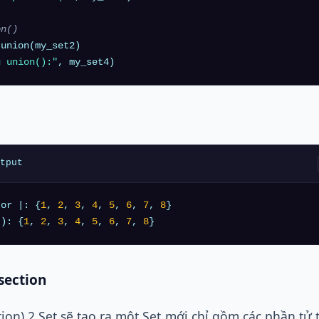
on()
g union():"
tput
tor |: {
1
, 
2
, 
3
, 
4
, 
5
, 
6
, 
7
, 
8
}

(): {
1
, 
2
, 
3
, 
4
, 
5
, 
6
, 
7
, 
8
rsection
tion) 2 Set sẽ tạo ra một Set mới chỉ gồm các phần tử 