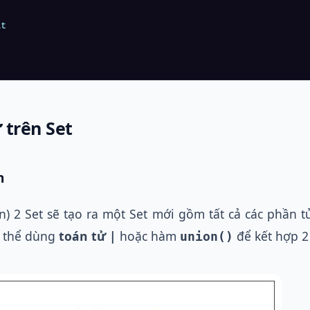
t 

 trên Set
n
n) 2 Set sẽ tạo ra một Set mới gồm tất cả các phần t
ó thể dùng
toán tử |
hoặc hàm
để kết hợp 2 
union()