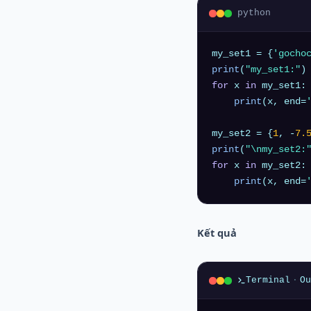
python
my_set1 = {
'gocho
print
(
"my_set1:"
for
 x 
in
 my_set1:

print
(x, end=
my_set2 = {
1
, -
7.
print
(
"\nmy_set2:
for
 x 
in
 my_set2:

print
(x, end=
Kết quả
Terminal
·
Ou