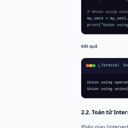
# Union using uni
print
(
"Union usin
Kết quả
Terminal
·
Ou
Union using opera
Union using union
2.2. Toán tử Inte
Phép giao (intersec