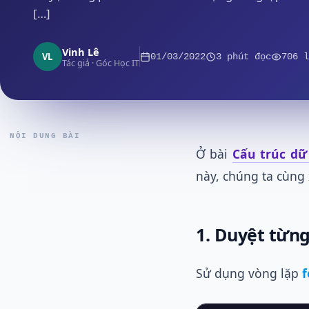
[…]
Vinh Lê
VL
01/03/2022
3 phút đọc
706 l
Tác giả · Góc Học IT
NỘI DUNG BÀI
Ở bài
Cấu trúc dữ
này, chúng ta cùng 
1. Duyệt từng
Sử dụng vòng lặp
f