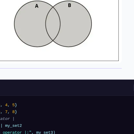
3
, 
4
, 
5
}

6
, 
7
, 
8
rator |
g operator |:"
, my_set3)
