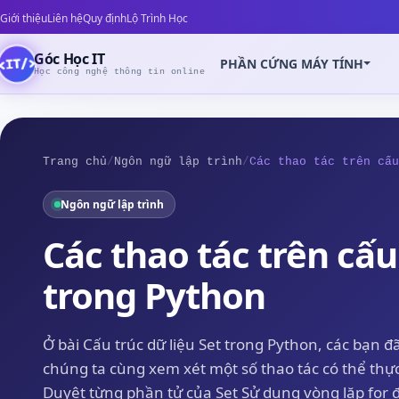
Giới thiệu
Liên hệ
Quy định
Lộ Trình Học
Góc Học IT
PHẦN CỨNG MÁY TÍNH
Học công nghệ thông tin online
Trang chủ
/
Ngôn ngữ lập trình
/
Các thao tác trên cấu
Ngôn ngữ lập trình
Z
Các thao tác trên cấu
trong Python
Ở bài Cấu trúc dữ liệu Set trong Python, các bạn đã
chúng ta cùng xem xét một số thao tác có thể thực
Duyệt từng phần tử của Set Sử dụng vòng lặp for 