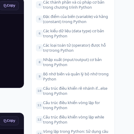
Các thành phần và cú pháp cơ bản
4
Copy
trong chương trình Python
Đặc điểm của biến (variable) và hằng
5
(constant) trong Python
Các kiểu dữ liệu (data type) cơ bản
6
trong Python
Các loại toán tử (operator) được hỗ
7
trợ trong Python
Nhập xuất (input/output) cơ bản
8
trong Python
Bộ nhớ biến và quản lý bộ nhớ trong
9
Python
Cấu trúc điều khiển rẽ nhánh if…else
10
trong Python
Cấu trúc điều khiển vòng lặp for
11
trong Python
Cấu trúc điều khiển vòng lặp while
12
Copy
trong Python
Vòng lặp trong Python: Sử dụng câu
13