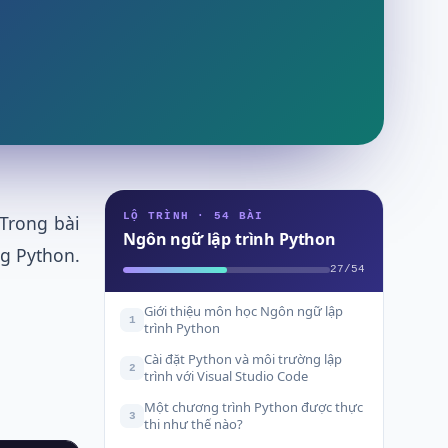
LỘ TRÌNH · 54 BÀI
 Trong bài
Ngôn ngữ lập trình Python
ng Python.
27/54
Giới thiệu môn học Ngôn ngữ lập
1
trình Python
Cài đặt Python và môi trường lập
2
trình với Visual Studio Code
Một chương trình Python được thực
3
thi như thế nào?