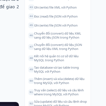
để giao 2
Ghi (write) file XML với Python
43
Đọc (read) file JSON với Python
44
Ghi (write) file JSON với Python
45
Chuyển đổi (convert) dữ liệu XML
46
sang dữ liệu JSON trong Python
Chuyển đổi (convert) dữ liệu JSON
47
sang dữ liệu XML trong Python
Kết nối hệ quản trị cơ sở dữ liệu
48
MySQL trong Python
Tạo database và tạo table trong
49
MySQL với Python
Thêm (insert) và xóa (delete) dữ liệu
50
trong MySQL với Python
Truy vấn (select) dữ liệu và câu lệnh
51
where trong MySQL với Python
Sửa (update) dữ liệu và câu lệnh drop
52
trong MySQL với Python