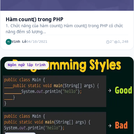
Hàm count() trong PHP
1. Chức năng của hàm count() Hàm count() trong PHP có chức
năng đếm số lượng...
Vinh Lê
04/10/2021
2'
1,248
VL
Ngôn ngữ lập trình