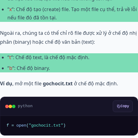
“
x
“: Chế độ tạo (create) file. Tạo một file cụ thể, trả về lỗi
nếu file đó đã tồn tại.
Ngoài ra, chúng ta có thể chỉ rõ file được xử lý ở chế độ nhị
phân (binary) hoặc chế độ văn bản (text):
“
t
“: Chế độ text, là chế độ mặc định.
“
b
“: Chế độ binary.
Ví dụ
, mở một file
gochocit.txt
ở chế độ mặc định.
python
Copy
f = 
open
(
"gochocit.txt"
)