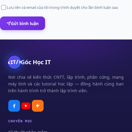
Lưu tên và email của tôi trong trình duyệt cho lần bình luận sau
Gửi bình luận
Góc Học IT
Nơi chia sẻ kiến thức CNTT, lập trình, phần cứng, mạng
máy tính và các tutorial học tập — đồng hành cùng bạn
trên hành trình trở thành lập trình viên.
CHUYÊN MỤC