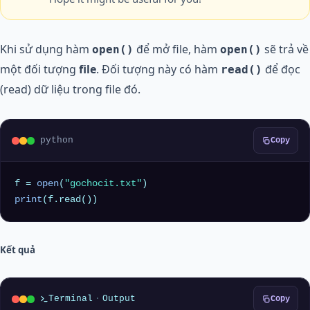
Khi sử dụng hàm
để mở file, hàm
sẽ trả về
open()
open()
một đối tượng
file
. Đối tượng này có hàm
để đọc
read()
(read) dữ liệu trong file đó.
python
Copy
f = 
open
(
"gochocit.txt"
print
Kết quả
Terminal
·
Output
Copy