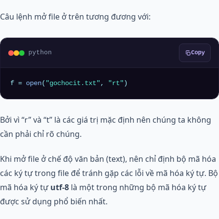
Câu lệnh mở file ở trên tương đương với:
python
Copy
f = 
open
(
"gochocit.txt"
, 
"rt"
)
Bởi vì “r” và “t” là các giá trị mặc định nên chúng ta không
cần phải chỉ rõ chúng.
Khi mở file ở chế độ văn bản (text), nên chỉ định bộ mã hóa
các ký tự trong file để tránh gặp các lỗi về mã hóa ký tự. Bộ
mã hóa ký tự
utf-8
là một trong những bộ mã hóa ký tự
được sử dụng phổ biến nhất.