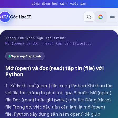
Cộng đồng học CNTT Việt Nam
Góc Học IT
Trang chủ
/
Ngôn ngữ lập trình
/
Mở (open) và đọc (read) tập tin (file)...
Ngôn ngữ lập trình
Mở (open) và đọc (read) tập tin (file) với
Python
1. Xử lý khi mở (open) file trong Python Khi thao tác
với file thì chúng ta phải trải qua 3 bước: Mở (open)
file Đọc (read) hoặc ghi (write) một file Đóng (close)
file Trong đó, việc đầu tiên cần làm là mở (open)
file. Python xây dựng sẵn hàm open() để giúp