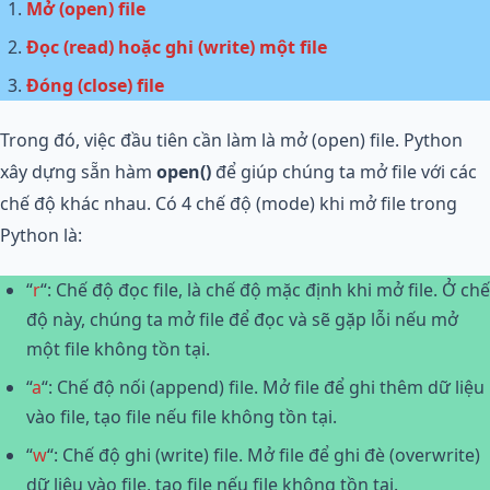
Mở (open) file
Đọc (read) hoặc ghi (write) một file
Đóng (close) file
Trong đó, việc đầu tiên cần làm là mở (open) file. Python
xây dựng sẵn hàm
open()
để giúp chúng ta mở file với các
chế độ khác nhau. Có 4 chế độ (mode) khi mở file trong
Python là:
“
r
“: Chế độ đọc file, là chế độ mặc định khi mở file. Ở chế
độ này, chúng ta mở file để đọc và sẽ gặp lỗi nếu mở
một file không tồn tại.
“
a
“: Chế độ nối (append) file. Mở file để ghi thêm dữ liệu
vào file, tạo file nếu file không tồn tại.
“
w
“: Chế độ ghi (write) file. Mở file để ghi đè (overwrite)
dữ liệu vào file, tạo file nếu file không tồn tại.