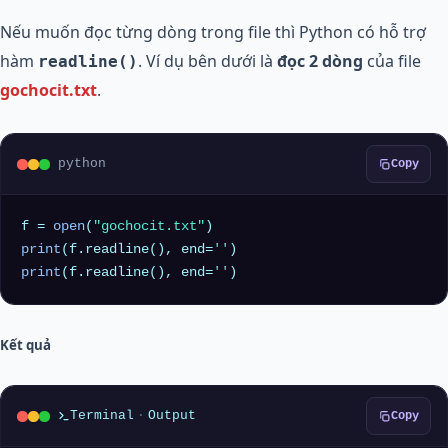
Nếu muốn đọc từng dòng trong file thì Python có hỗ trợ
hàm
. Ví dụ bên dưới là
đọc 2 dòng
của file
readline()
gochocit.txt
.
python
Copy
f = 
open
(
"gochocit.txt"
print
(f.readline(), end=
''
print
(f.readline(), end=
''
Kết quả
Terminal
·
Output
Copy