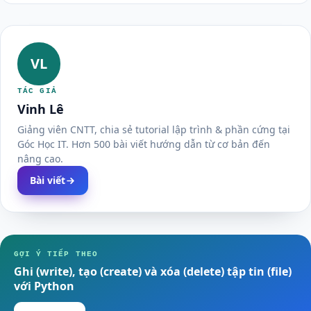
VL
TÁC GIẢ
Vinh Lê
Giảng viên CNTT, chia sẻ tutorial lập trình & phần cứng tại
Góc Học IT. Hơn 500 bài viết hướng dẫn từ cơ bản đến
nâng cao.
Bài viết
GỢI Ý TIẾP THEO
Ghi (write), tạo (create) và xóa (delete) tập tin (file)
với Python