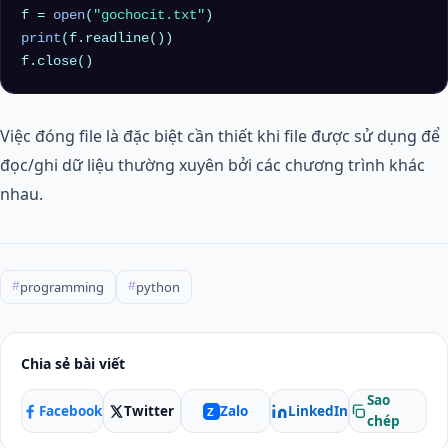
f = 
open
(
"gochocit.txt"
print
(f.readline())

Việc đóng file là đặc biệt cần thiết khi file được sử dụng để
đọc/ghi dữ liệu thường xuyên bởi các chương trình khác
nhau.
programming
python
#
#
Chia sẻ bài viết
Sao
Facebook
Twitter
LinkedIn
Zalo
Z
chép