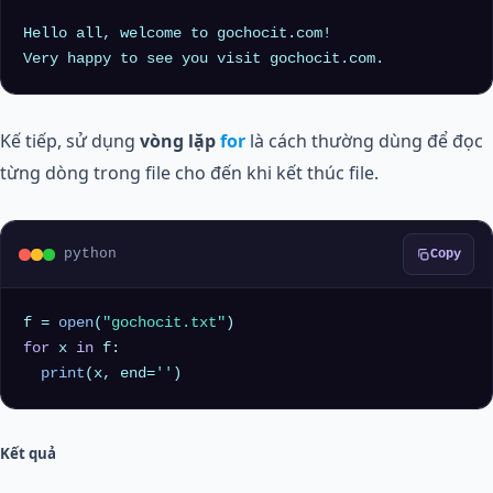
Hello all, welcome to gochocit.com!

Kế tiếp, sử dụng
vòng lặp
for
là cách thường dùng để đọc
từng dòng trong file cho đến khi kết thúc file.
python
Copy
f = 
open
(
"gochocit.txt"
for
 x 
in
 f:

print
(x, end=
''
Kết quả