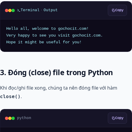
Terminal
·
Output
Copy
Hello all, welcome to gochocit.com!

Very happy to see you visit gochocit.com.

3. Đóng (close) file trong Python
Khi đọc/ghi file xong, chúng ta nên đóng file với hàm
.
close()
python
Copy