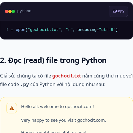
python
Copy
f = 
open
(
"gochocit.txt"
, 
"r"
, encoding=
"utf-8"
)
2. Đọc (read) file trong Python
Giả sử, chúng ta có file
gochocit.txt
nằm cùng thư mục với
file code
của Python với nội dung như sau:
.py
Hello all, welcome to gochocit.com!
Very happy to see you visit gochocit.com.
Hope it might be useful for you!