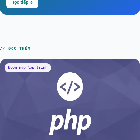
Học tiếp
// ĐỌC THÊM
Ngôn ngữ lập trình