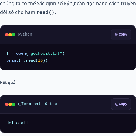
chúng ta có thể xác định số ký tự cần đọc bằng cách truyền
đối số cho hàm
.
read()
python
Copy
f = 
open
(
"gochocit.txt"
print
(f.read(
10
Kết quả
Terminal
·
Output
Copy
Hello all,