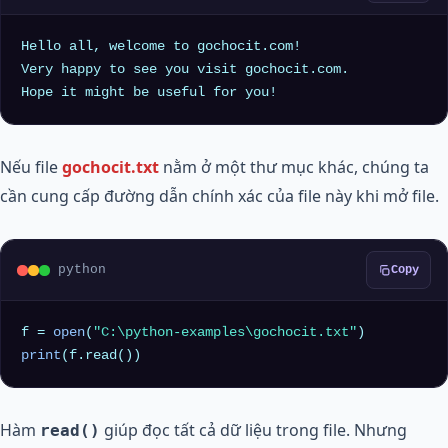
Hello all, welcome to gochocit.com!

Very happy to see you visit gochocit.com.

Nếu file
gochocit.txt
nằm ở một thư mục khác, chúng ta
cần cung cấp đường dẫn chính xác của file này khi mở file.
python
Copy
f = 
open
(
"C:\python-examples\gochocit.txt"
print
Hàm
giúp đọc tất cả dữ liệu trong file. Nhưng
read()