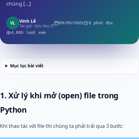
chúng […]
Vinh Lê
VL
09/03/2022
3 phút đọc
Tác giả · Góc Học IT
4,665 lượt xem
Mục lục bài viết
1. Xử lý khi mở (open) file trong
Python
Khi thao tác với file thì chúng ta phải trải qua 3 bước: