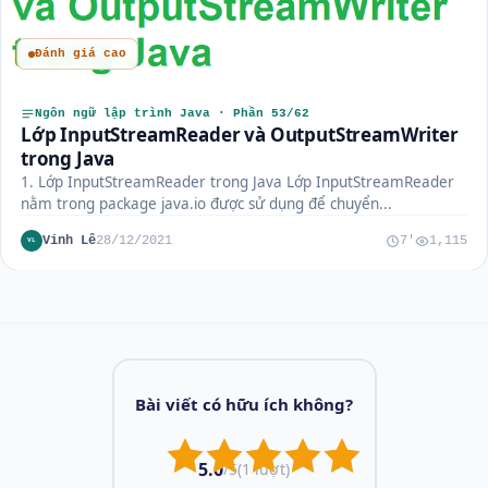
Đánh giá cao
Ngôn ngữ lập trình Java · Phần 53/62
Lớp InputStreamReader và OutputStreamWriter
trong Java
1. Lớp InputStreamReader trong Java Lớp InputStreamReader
nằm trong package java.io được sử dụng để chuyển...
Vinh Lê
28/12/2021
7'
1,115
VL
Bài viết có hữu ích không?
5.0
/5
(1 lượt)