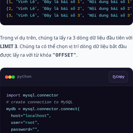
(
1
, 
'Vinh Lê'
, 
'Đây là bài số 
1
'
, 
'Nội dung bài số 
1
'
(
2
, 
'Vinh Lê'
, 
'Đây là bài số 
2
'
, 
'Nội dung bài số 
2
'
(
3
, 
'Vinh Lê'
, 
'Đây là bài số 
3
'
, 
'Nội dung bài số 
3
'
Trong ví dụ trên, chúng ta lấy ra 3 dòng dữ liệu đầu tiên với
LIMIT 3
. Chúng ta có thể chọn vị trí dòng dữ liệu bắt đầu
được lấy ra với từ khóa
.
"OFFSET"
python
Copy
import
# create connection to MySQL
mydb = mysql.connector.connect(

  host=
"localhost"
,

  user=
"root"
,

  password=
""
,
