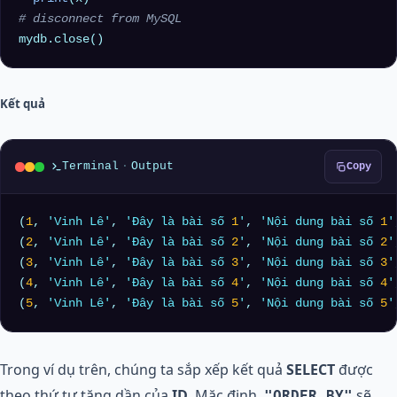
# disconnect from MySQL
Kết quả
Terminal
·
Output
Copy
(
1
, 
'Vinh Lê'
, 
'Đây là bài số 
1
'
, 
'Nội dung bài số 
1
'
(
2
, 
'Vinh Lê'
, 
'Đây là bài số 
2
'
, 
'Nội dung bài số 
2
'
(
3
, 
'Vinh Lê'
, 
'Đây là bài số 
3
'
, 
'Nội dung bài số 
3
'
(
4
, 
'Vinh Lê'
, 
'Đây là bài số 
4
'
, 
'Nội dung bài số 
4
'
(
5
, 
'Vinh Lê'
, 
'Đây là bài số 
5
'
, 
'Nội dung bài số 
5
'
Trong ví dụ trên, chúng ta sắp xếp kết quả
SELECT
được
theo thứ tự tăng dần của
ID
. Mặc định,
sẽ
"ORDER BY"