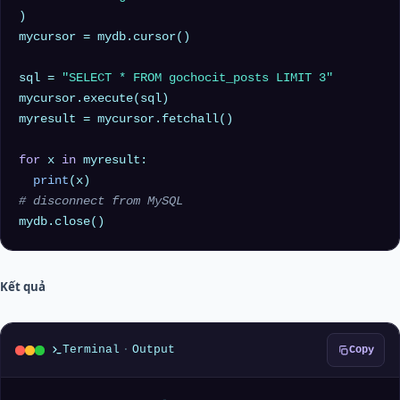
)

mycursor = mydb.cursor()

sql = 
"SELECT * FROM gochocit_posts LIMIT 3"
mycursor.execute(sql)

myresult = mycursor.fetchall()

for
 x 
in
 myresult:

print
# disconnect from MySQL
Kết quả
Terminal
·
Output
Copy