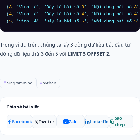
(
3
, 
'Vinh Lê'
, 
'Đây là bài số 
3
'
, 
'Nội dung bài số 
3
'
(
4
, 
'Vinh Lê'
, 
'Đây là bài số 
4
'
, 
'Nội dung bài số 
4
'
(
5
, 
'Vinh Lê'
, 
'Đây là bài số 
5
'
, 
'Nội dung bài số 
5
'
Trong ví dụ trên, chúng ta lấy 3 dòng dữ liệu bắt đầu từ
dòng dữ liệu thứ 3 đến 5 với
LIMIT 3 OFFSET 2
.
programming
python
#
#
Chia sẻ bài viết
Sao
Facebook
Twitter
LinkedIn
Zalo
Z
chép