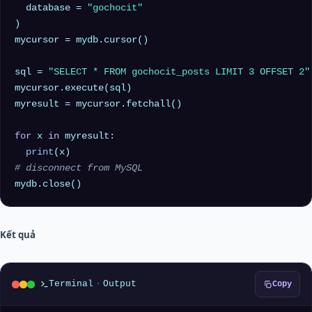
  database = 
"gochocit"
)

mycursor = mydb.cursor()

sql = 
"SELECT * FROM gochocit_posts LIMIT 3 OFFSET 2"
mycursor.execute(sql)

myresult = mycursor.fetchall()

for
 x 
in
 myresult:

print
# disconnect from MySQL
Kết quả
Terminal
·
Output
Copy