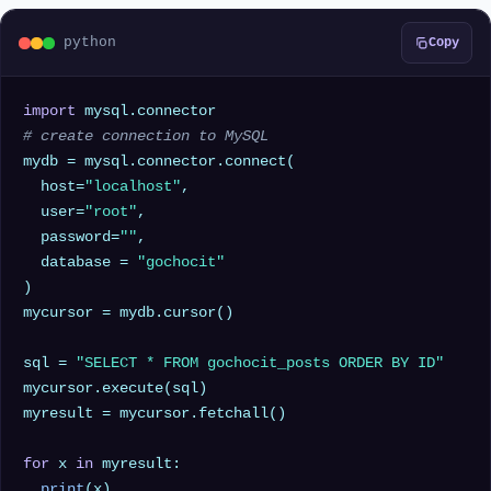
python
Copy
import
# create connection to MySQL
mydb = mysql.connector.connect(

  host=
"localhost"
,

  user=
"root"
,

  password=
""
,

  database = 
"gochocit"
)

mycursor = mydb.cursor()

sql = 
"SELECT * FROM gochocit_posts ORDER BY ID"
mycursor.execute(sql)

myresult = mycursor.fetchall()

for
 x 
in
 myresult:

print