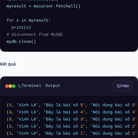
myresult = mycursor.fetchall()

for
 x 
in
 myresult:

print
# disconnect from MySQL
Kết quả
Terminal
·
Output
Copy
(
5
, 
'Vinh Lê'
, 
'Đây là bài số 
5
'
, 
'Nội dung bài số 
5
'
(
4
, 
'Vinh Lê'
, 
'Đây là bài số 
4
'
, 
'Nội dung bài số 
4
'
(
3
, 
'Vinh Lê'
, 
'Đây là bài số 
3
'
, 
'Nội dung bài số 
3
'
(
2
, 
'Vinh Lê'
, 
'Đây là bài số 
2
'
, 
'Nội dung bài số 
2
'
(
1
, 
'Vinh Lê'
, 
'Đây là bài số 
1
'
, 
'Nội dung bài số 
1
'