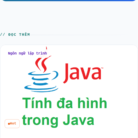
// ĐỌC THÊM
Ngôn ngữ lập trình
Hot