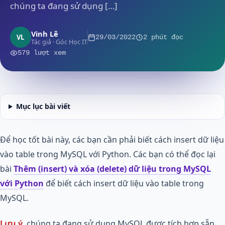
chúng ta đang sử dụng […]
Vinh Lê
VL
29/03/2022
2 phút đọc
Tác giả · Góc Học IT
579 lượt xem
Mục lục bài viết
Để học tốt bài này, các bạn cần phải biết cách insert dữ liệu
vào table trong MySQL với Python. Các bạn có thể đọc lại
bài
Thêm (insert) và xóa (delete) dữ liệu trong MySQL
với Python
để biết cách insert dữ liệu vào table trong
MySQL.
Lưu ý
, chúng ta đang sử dụng MySQL được tích hợp sẵn