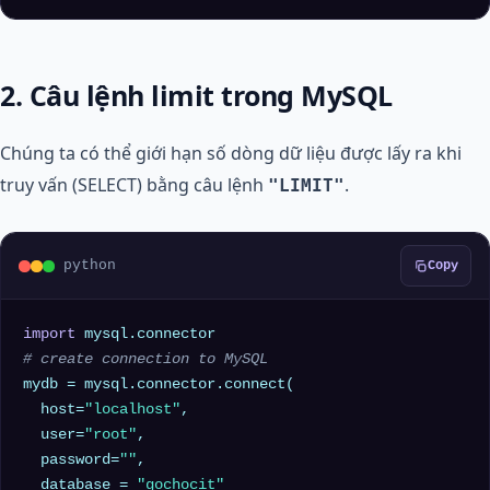
2. Câu lệnh limit trong MySQL
Chúng ta có thể giới hạn số dòng dữ liệu được lấy ra khi
truy vấn (SELECT) bằng câu lệnh
.
"LIMIT"
python
Copy
import
# create connection to MySQL
mydb = mysql.connector.connect(

  host=
"localhost"
,

  user=
"root"
,

  password=
""
,

  database = 
"gochocit"