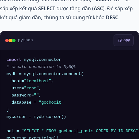
sắp xếp kết quả
SELECT
được tăng dần (
ASC
). Để sắp xếp
kết quả giảm dần, chúng ta sử dụng từ khóa
DESC
.
python
Copy
import
# create connection to MySQL
mydb = mysql.connector.connect(

  host=
"localhost"
,

  user=
"root"
,

  password=
""
,

  database = 
"gochocit"
)

mycursor = mydb.cursor()

sql = 
"SELECT * FROM gochocit_posts ORDER BY ID DESC"
mycursor.execute(sql)
