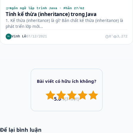
Ngôn ngữ lập trình Java · Phần 27/62
Tính kế thừa (inheritance) trong Java
1. Kế thừa (inheritance) là gì? Bản chất kế thừa (inheritance) là
phát triển lớp mới...
Vinh Lê
07/12/2021
8'
3,272
VL
Bài viết có hữu ích không?
5.0
/5
(3 lượt)
Để lại bình luận