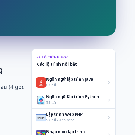
// LỘ TRÌNH HỌC
Các lộ trình nổi bật
g
Ngôn ngữ lập trình Java
62 bài
au (4 góc
Ngôn ngữ lập trình Python
54 bài
Lập trình Web PHP
53 bài · 8 chương
Nhập môn lập trình