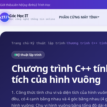
Giới thiệu
Liên hệ
Quy định
Lộ Trình Học
Góc Học IT
PHẦN CỨNG MÁY TÍNH
Học công nghệ thông tin online
Trang chủ
/
Kỹ thuật lập trình
/
Chương trình C++ tính
Kỹ thuật lập trình
Z
Chương trình C++ tín
tích của hình vuông
1. Công thức tính chu vi và diện tích của hình vuô
đều, có 4 cạnh bằng nhau và 4 góc bằng nhau (4 g
hình vuông: Chu vi hình vuông bằng tổng độ dài 4