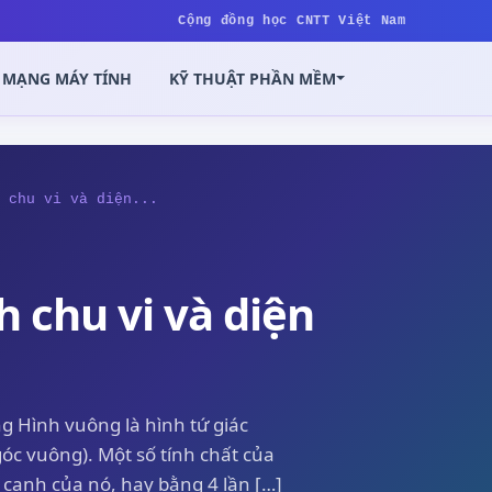
Cộng đồng học CNTT Việt Nam
MẠNG MÁY TÍNH
KỸ THUẬT PHẦN MỀM
 chu vi và diện...
h chu vi và diện
ng Hình vuông là hình tứ giác
óc vuông). Một số tính chất của
 cạnh của nó, hay bằng 4 lần […]