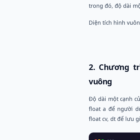
trong đó, độ dài mộ
Diện tích hình vuô
2. Chương tr
vuông
Độ dài một cạnh củ
float a để người 
float cv, dt để lưu g