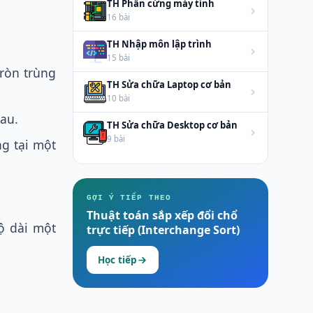
TH Phần cứng máy tính
16 bài
TH Nhập môn lập trình
15 bài
ròn trùng
TH Sửa chữa Laptop cơ bản
10 bài
au.
TH Sửa chữa Desktop cơ bản
9 bài
ng tại một
GỢI Ý TIẾP THEO
Thuật toán sắp xếp đổi chổ
ộ dài một
trực tiếp (Interchange Sort)
Học tiếp