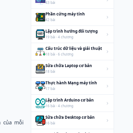
43 bài
Phần cứng máy tính
42 bài
Lập trình hướng đối tượng
19 bài · 4 chương
Cấu trúc dữ liệu và giải thuật
18 bài · 6 chương
Sửa chữa Laptop cơ bản
18 bài
Thực hành Mạng máy tính
17 bài
Lập trình Arduino cơ bản
16 bài · 4 chương
Sửa chữa Desktop cơ bản
m của mỗi
16 bài