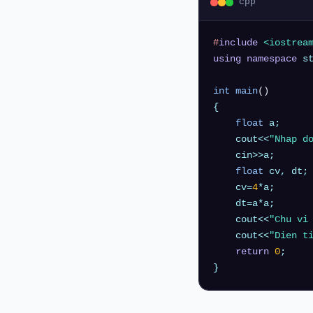
cpp
#
include
<iostrea
using
namespace
 st
int
main
()
{

float
 a;

    cout<<
"Nhap d
    cin>>a;

float
 cv, dt;

    cv=
4
*a;

    dt=a*a;

    cout<<
"Chu vi
    cout<<
"Dien t
return
0
;
