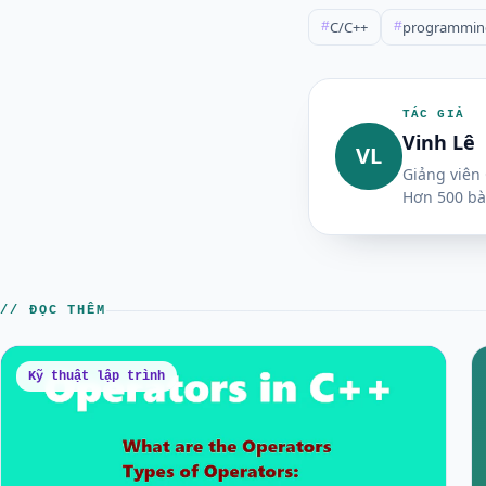
C/C++
programmin
#
#
TÁC GIẢ
Vinh Lê
VL
Giảng viên 
Hơn 500 bà
// ĐỌC THÊM
Kỹ thuật lập trình