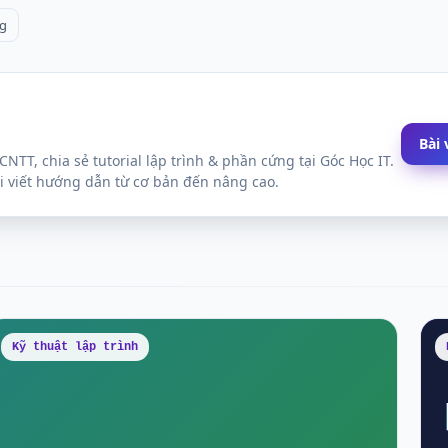
g
Bài 
CNTT, chia sẻ tutorial lập trình & phần cứng tại Góc Học IT.
i viết hướng dẫn từ cơ bản đến nâng cao.
Kỹ thuật lập trình