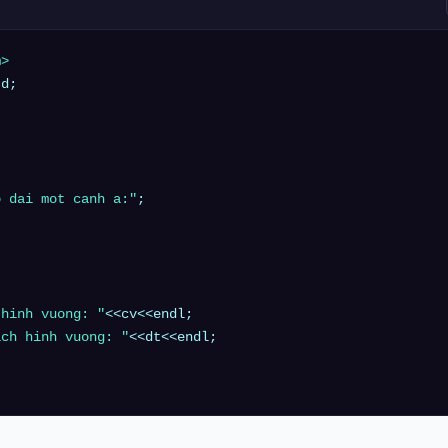
m>
d;

o dai mot canh a:"
;

 hinh vuong: "
<<cv<<endl;

ich hinh vuong: "
<<dt<<endl;
