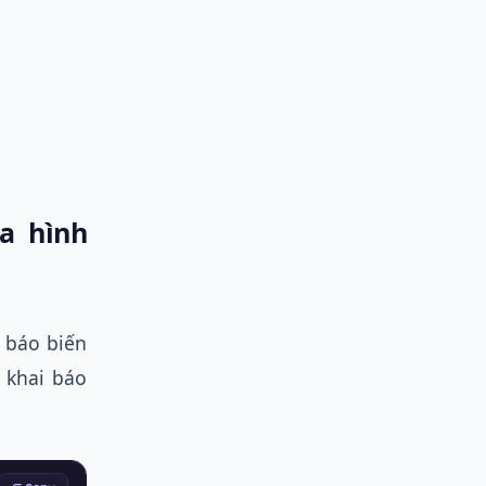
ủa hình
i báo biến
 khai báo