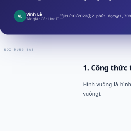
Vinh Lê
VL
31/10/2023
2 phút đọc
1,708
Tác giả · Góc Học IT
NỘI DUNG BÀI
1. Công thức 
Hình vuông là hình
vuông).