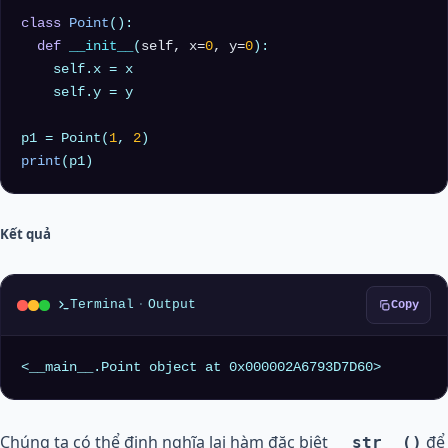
class
Point
():

def
__init__
(
self, x=
0
, y=
0
):

    self.x = x

    self.y = y

p1 = Point(
1
, 
2
print
Kết quả
Terminal
·
Output
Copy
<__main__.Point object at 0x000002A6793D7D60>
Chúng ta có thể định nghĩa lại hàm đặc biệt
để
__str__()