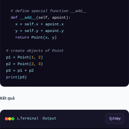
# define special function __add__ 
def
__add__
(
self, apoint
):

    x = self.x + apoint.x

    y = self.y + apoint.y

return
 Point(x, y)

# create objects of Point
p1 = Point(
1
, 
2
)

p2 = Point(
2
, 
3
)

print
Kết quả
Terminal
·
Output
Copy