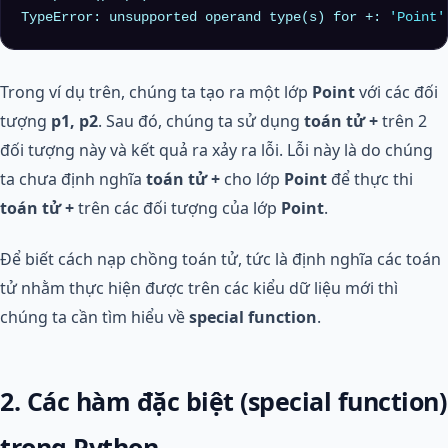
TypeError: unsupported operand type(s) for +: 
'Point'
Trong ví dụ trên, chúng ta tạo ra một lớp
Point
với các đối
tượng
p1, p2
. Sau đó, chúng ta sử dụng
toán tử +
trên 2
đối tượng này và kết quả ra xảy ra lỗi. Lỗi này là do chúng
ta chưa định nghĩa
toán tử +
cho lớp
Point
để thực thi
toán tử +
trên các đối tượng của lớp
Point
.
Để biết cách nạp chồng toán tử, tức là định nghĩa các toán
tử nhằm thực hiện được trên các kiểu dữ liệu mới thì
chúng ta cần tìm hiểu về
special function
.
2. Các hàm đặc biệt (special function)
trong Python