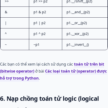
>>
p1 >> p2
p1.__rshift__(p2)
&
p1 & p2
p1.__and__(p2)
|
p1 | p2
p1.__or__(p2)
^
p1 ^ p2
p1.__xor__(p2)
~
~p1
p1.__invert__()
Các bạn có thể xem lại cách sử dụng các
toán tử trên bit
(bitwise operator)
ở bài
Các loại toán tử (operator) được
hỗ trợ trong Python
.
6. Nạp chồng toán tử logic (logical