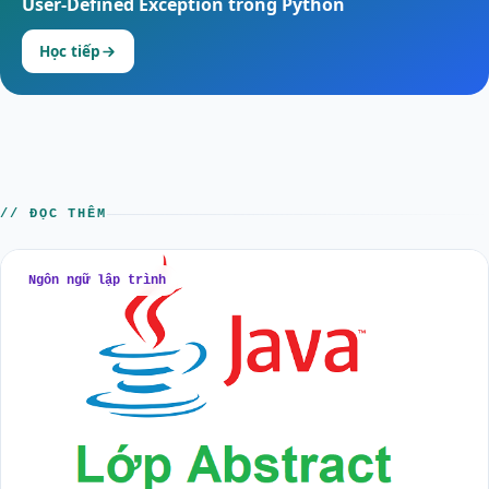
User-Defined Exception trong Python
Học tiếp
// ĐỌC THÊM
Ngôn ngữ lập trình