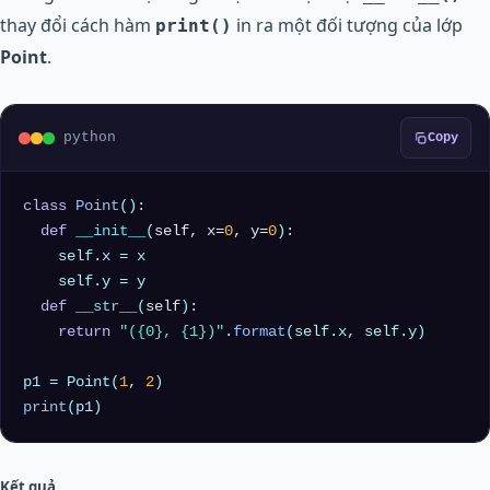
thay đổi cách hàm
in ra một đối tượng của lớp
print()
Point
.
python
Copy
class
Point
():

def
__init__
(
self, x=
0
, y=
0
):

    self.x = x

    self.y = y

def
__str__
(
self
):

return
"({0}, {1})"
.
format
(self.x, self.y)

p1 = Point(
1
, 
2
print
Kết quả