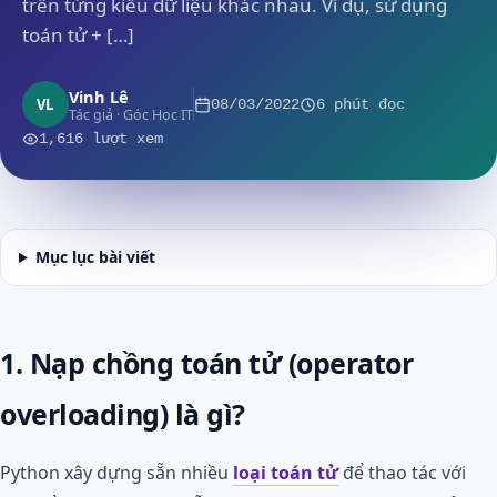
trên từng kiểu dữ liệu khác nhau. Ví dụ, sử dụng
toán tử + […]
Vinh Lê
VL
08/03/2022
6 phút đọc
Tác giả · Góc Học IT
1,616 lượt xem
Mục lục bài viết
1. Nạp chồng toán tử (operator
overloading) là gì?
Python xây dựng sẵn nhiều
loại toán tử
để thao tác với