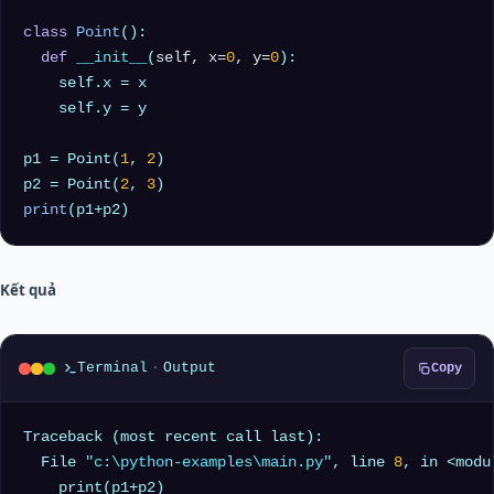
class
Point
():

def
__init__
(
self, x=
0
, y=
0
):

    self.x = x

    self.y = y

p1 = Point(
1
, 
2
)

p2 = Point(
2
, 
3
print
Kết quả
Terminal
·
Output
Copy
Traceback (most recent call last):

  File 
"c:\python-examples\main.py"
, line 
8
, in <modul
    print(p1+p2)
