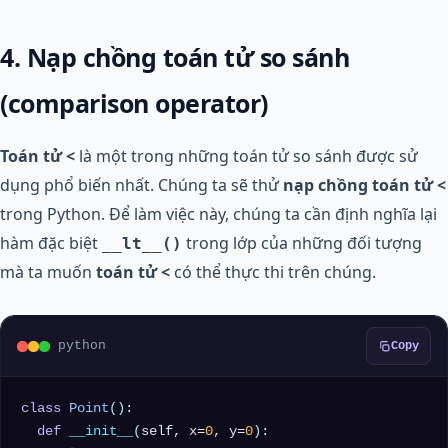
4. Nạp chồng toán tử so sánh
(comparison operator)
Toán tử <
là một trong những toán tử so sánh được sử
dụng phổ biến nhất. Chúng ta sẽ thử
nạp chồng toán tử <
trong Python. Để làm việc này, chúng ta cần định nghĩa lại
hàm đặc biệt
trong lớp của những đối tượng
__lt__()
mà ta muốn
toán tử <
có thể thực thi trên chúng.
python
Copy
class
Point
():

def
__init__
(
self, x=
0
, y=
0
):
