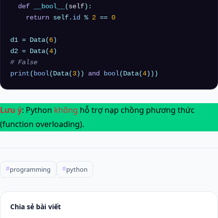
def
__bool__
(
self
):

return
 self.
id
 % 
2
 == 
0
d1 = Data(
6
)

d2 = Data(
4
# False
print
(
bool
(Data(
3
)) 
and
bool
(Data(
4
Lưu ý
: Python
không
hỗ trợ nạp chồng phương thức
(function overloading).
programming
python
#
#
Chia sẻ bài viết