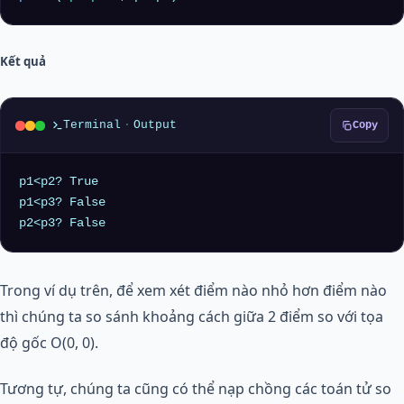
Kết quả
Terminal
·
Output
Copy
p1<p2? True

p1<p3? False

Trong ví dụ trên, để xem xét điểm nào nhỏ hơn điểm nào
thì chúng ta so sánh khoảng cách giữa 2 điểm so với tọa
độ gốc O(0, 0).
Tương tự, chúng ta cũng có thể nạp chồng các toán tử so