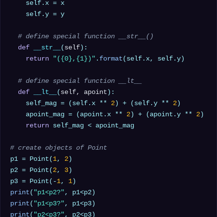
    self.x = x

    self.y = y

# define special function __str__() 
def
__str__
(
self
):

return
"({0},{1})"
.
format
(self.x, self.y)

# define special function __lt__ 
def
__lt__
(
self, apoint
):

    self_mag = (self.x ** 
2
) + (self.y ** 
2
)

    apoint_mag = (apoint.x ** 
2
) + (apoint.y ** 
2
)

return
 self_mag < apoint_mag

# create objects of Point
p1 = Point(
1
, 
2
)

p2 = Point(
2
, 
3
)

p3 = Point(-
1
, 
1
print
(
"p1<p2?"
print
(
"p1<p3?"
print
(
"p2<p3?"