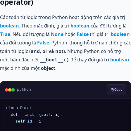
operator)
Các toán tử logic trong Python hoạt động trên các giá trị
boolean
. Theo mặc định, giá trị
boolean
của đối tượng là
True
. Nếu đối tượng là
None
hoặc
False
thì giá trị
boolean
của đối tượng là
False
. Python không hỗ trợ nạp chồng các
toán tử logic (
and, or và not
). Nhưng Python có hỗ trợ
một hàm đặc biệt
để thay đổi giá trị
boolean
__bool__()
mặc định của một
object
.
python
Copy
class
Data
:

def
__init__
(
self, i
):

    self.
id
 = i
