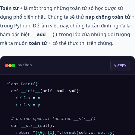
Toán tử +
là một trong những toán tử số học được sử
dụng phổ biến nhất. Chúng ta sẽ thử
nạp chồng toán tử +
trong Python. Để làm việc này, chúng ta cần định nghĩa lại
hàm đặc biệt
trong lớp của những đối tượng
__add__()
mà ta muốn
toán tử +
có thể thực thi trên chúng.
python
Copy
class
Point
():

def
__init__
(
self, x=
0
, y=
0
):

    self.x = x

    self.y = y

# define special function __str__() 
def
__str__
(
self
):

return
"({0},{1})"
.
format
(self.x, self.y)
