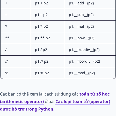
+
p1 + p2
p1.__add__(p2)
–
p1 – p2
p1.__sub__(p2)
*
p1 * p2
p1.__mul__(p2)
**
p1 ** p2
p1.__pow__(p2)
/
p1 / p2
p1.__truediv__(p2)
//
p1 // p2
p1.__floordiv__(p2)
%
p1 % p2
p1.__mod__(p2)
Các bạn có thể xem lại cách sử dụng các
toán tử số học
(arithmetic operator)
ở bài
Các loại toán tử (operator)
được hỗ trợ trong Python
.