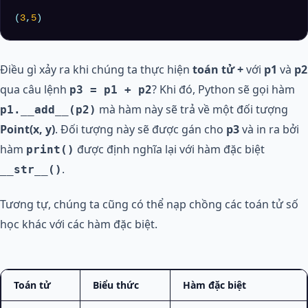
(
3
,
5
)
Điều gì xảy ra khi chúng ta thực hiện
toán tử +
với
p1
và
p2
qua câu lệnh
? Khi đó, Python sẽ gọi hàm
p3 = p1 + p2
mà hàm này sẽ trả về một đối tượng
p1.__add__(p2)
Point(x, y)
. Đối tượng này sẽ được gán cho
p3
và in ra bởi
hàm
được định nghĩa lại với hàm đặc biệt
print()
.
__str__()
Tương tự, chúng ta cũng có thể nạp chồng các toán tử số
học khác với các hàm đặc biệt.
Toán tử
Biểu thức
Hàm đặc biệt