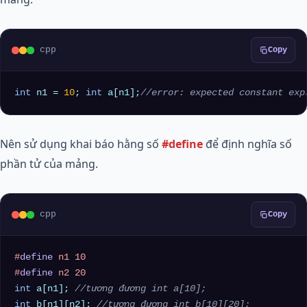
cpp
Copy
int
 n1 = 
10
; 
int
 a[n1];
//error: expected constant exp
Nên sử dụng khai báo hằng số
#define
để định nghĩa số
phần tử của mảng.
cpp
Copy
#
define
 n1 10
#
define
 n2 20
int
 a[n1]; 
//tương đương int a[10];
int
 b[n1][n2]; 
//tương đương int b[10][20];