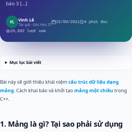
báo 3 […]
Vinh Lê
VL
22/09/2021
4 phút đọc
Tác giả · Góc Học IT
20,892 lượt xem
Mục lục bài viết
Bài này sẽ giới thiệu khái niệm
cấu trúc dữ liệu dạng
mảng
. Cách khai báo và khởi tạo
mảng một chiều
trong
C++.
1. Mảng là gì? Tại sao phải sử dụng