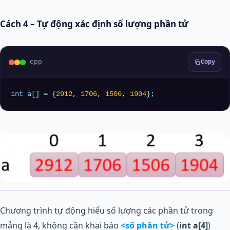
Cách 4 – Tự động xác định số lượng phần tử
cpp
Copy
int
 a[] = {
2912
, 
1706
, 
1506
, 
1904
};
Chương trình tự động hiểu số lượng các phần tử trong
mảng là 4, không cần khai báo
<số phần tử>
(
int a[4]
)