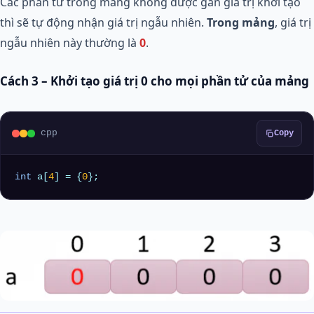
Các phần tử trong mảng không được gán giá trị khởi tạo
thì sẽ tự động nhận giá trị ngẫu nhiên.
Trong mảng
, giá trị
ngẫu nhiên này thường là
0
.
Cách 3 – Khởi tạo giá trị 0 cho mọi phần tử của mảng
cpp
Copy
int
 a[
4
] = {
0
};