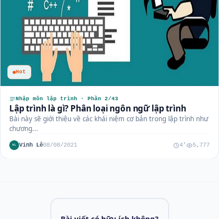
Hot
Nhập môn lập trình · Phần 2/43
Lập trình là gì? Phân loại ngôn ngữ lập trình
Bài này sẽ giới thiệu về các khái niệm cơ bản trong lập trình như
chương...
Vinh Lê
08/08/2021
4'
5,777
VL
Bài viết có hữu ích không?