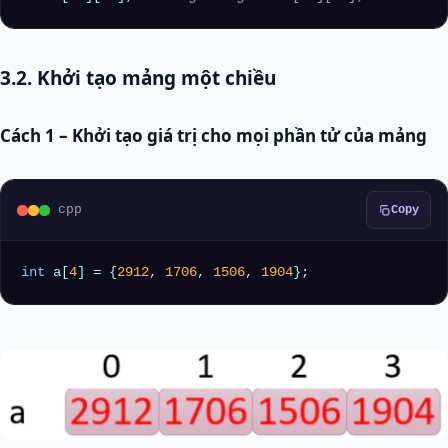
3.2. Khởi tạo mảng một chiều
Cách 1 – Khởi tạo giá trị cho mọi phần tử của mảng
cpp
Copy
int
 a[
4
] = {
2912
, 
1706
, 
1506
, 
1904
};