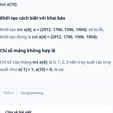
int a[10]
;
Khởi tạo cách biệt với khai báo
Khởi tạo
int a[4]; a = {2912, 1706, 1506, 1904};
sẽ bị lỗi,
khởi tạo đúng là
int a[4] = {2912, 1706, 1506, 1904};
Chỉ số mảng không hợp lệ
Chỉ số của mảng
int a[4];
là 0, 1, 2, 3 nên truy xuất các truy
xuất như
a[-1] = 1; a[10] = 0;
là sai.
C/C++
programming
#
#
Chia sẻ bài viết