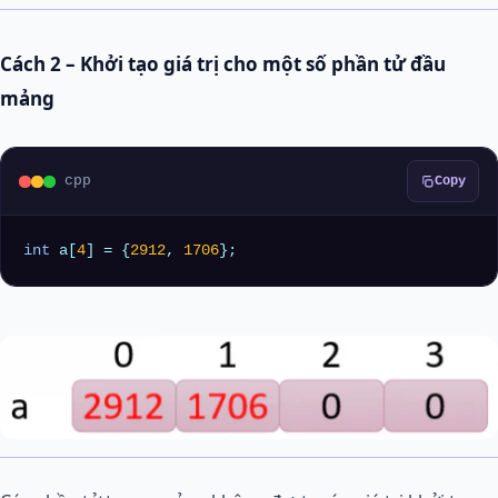
Cách 2 – Khởi tạo giá trị cho một số phần tử đầu
mảng
cpp
Copy
int
 a[
4
] = {
2912
, 
1706
};