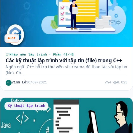
Hot
Nhập môn lập trình · Phần 43/43
Các kỹ thuật lập trình với tập tin (file) trong C++
Ngôn ngữ C++ hỗ trợ thư viện <fstream> để thao tác với tập tin
(file). Có...
Vinh Lê
30/09/2021
4'
6,023
VL
Kỹ thuật lập trình