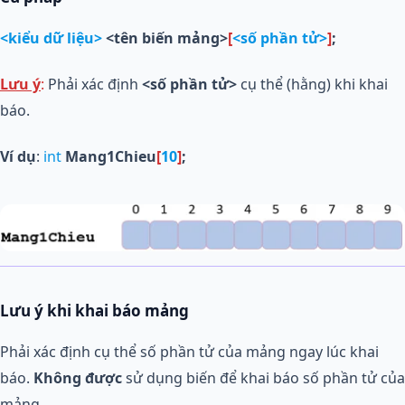
<kiểu dữ liệu>
<tên biến mảng>
[
<số phần tử>
]
;
Lưu ý
:
Phải xác định
<số phần tử>
cụ thể (hằng) khi khai
báo.
Ví dụ
:
int
Mang1Chieu
[
10
]
;
Lưu ý khi khai báo mảng
Phải xác định cụ thể số phần tử của mảng ngay lúc khai
báo.
Không được
sử dụng biến để khai báo số phần tử của
mảng.