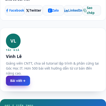
Sao
Facebook
Twitter
LinkedIn
Zalo
Z
chép
VL
TÁC GIẢ
Vinh Lê
Giảng viên CNTT, chia sẻ tutorial lập trình & phần cứng tại
Góc Học IT. Hơn 500 bài viết hướng dẫn từ cơ bản đến
nâng cao.
Bài viết
GỢI Ý TIẾP THEO