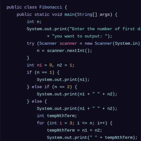
public
class
Fibonacci
 {

public
static
void
main
(
String
[] args)
 {

int
 n;

        System.out.print(
"Enter the number of first d
                + 
"you want to output: "
);

try
 (
Scanner
scanner
=
new
Scanner
(System.in))
            n = scanner.nextInt();

        }

int
n1
=
0
, n2 = 
1
;

if
 (n == 
1
) {

            System.out.print(n1);

        } 
else
if
 (n == 
2
) {

            System.out.print(n1 + 
" "
 + n2);

        } 
else
 {

            System.out.print(n1 + 
" "
 + n2);

int
 tempNthTerm;

for
 (
int
i
=
3
; i <= n; i++) {

                tempNthTerm = n1 + n2;

                System.out.print(
" "
 + tempNthTerm);
