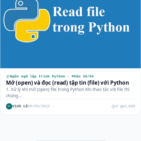
Ngôn ngữ lập trình Python · Phần 39/54
Mở (open) và đọc (read) tập tin (file) với Python
1. Xử lý khi mở (open) file trong Python Khi thao tác với file thì
chúng...
Vinh Lê
09/03/2022
4'
4,660
VL