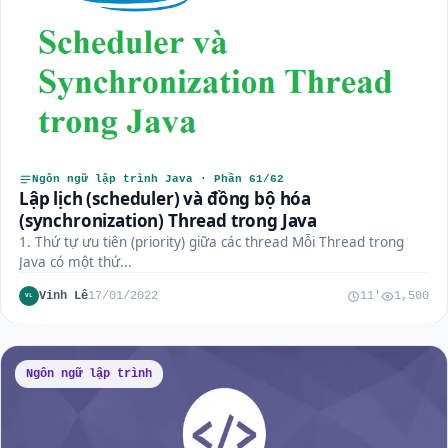
Ngôn ngữ lập trình Java · Phần 61/62
Lập lịch (scheduler) và đồng bộ hóa
(synchronization) Thread trong Java
1. Thứ tự ưu tiên (priority) giữa các thread Mỗi Thread trong
Java có một thứ...
Vinh Lê
17/01/2022
11'
1,500
VL
Ngôn ngữ lập trình