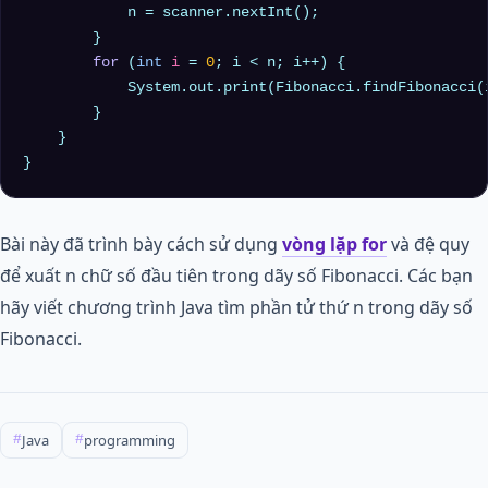
            n = scanner.nextInt();

        }

for
 (
int
i
=
0
; i < n; i++) {

            System.out.print(Fibonacci.findFibonacci(
        }

    }

Bài này đã trình bày cách sử dụng
vòng lặp for
và đệ quy
để xuất n chữ số đầu tiên trong dãy số Fibonacci. Các bạn
hãy viết chương trình Java tìm phần tử thứ n trong dãy số
Fibonacci.
Java
programming
#
#