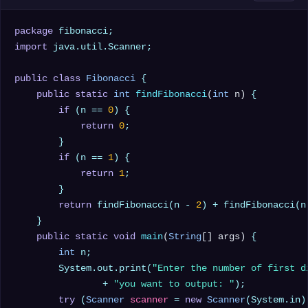
package
import
 java.util.Scanner;

public
class
Fibonacci
 {

public
static
int
findFibonacci
(
int
 n)
 {

if
 (n == 
0
) {

return
0
;

        }

if
 (n == 
1
) {

return
1
;

        }

return
 findFibonacci(n - 
2
) + findFibonacci(n
    }

public
static
void
main
(
String
[] args)
 {

int
 n;

        System.out.print(
"Enter the number of first d
                + 
"you want to output: "
);

try
 (
Scanner
scanner
=
new
Scanner
(System.in))