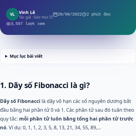
Vinh Lê
VL
28/06/2022
2 phút đọc
Tác giả · Góc Học IT
3,507 lượt xem
Mục lục bài viết
1. Dãy số Fibonacci là gì?
Dãy số Fibonacci
là dãy vô hạn các số nguyên dương bắt
đầu bằng hai phần tử 0 và 1. Các phần tử sau đó tuân theo
quy tắc:
mỗi phần tử luôn bằng tổng hai phần tử trước
nó
. Ví dụ: 0, 1, 1, 2, 3, 5, 8, 13, 21, 34, 55, 89,…