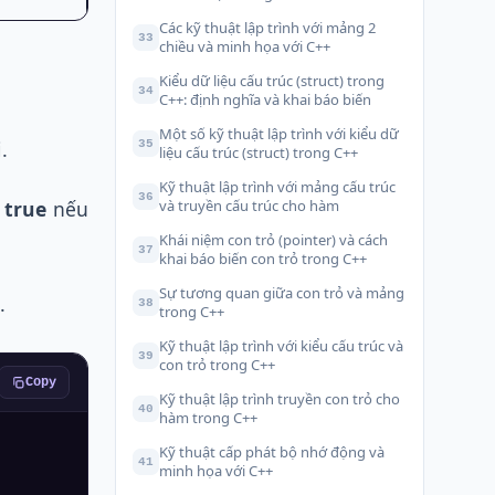
Các kỹ thuật lập trình với mảng 2
33
chiều và minh họa với C++
Kiểu dữ liệu cấu trúc (struct) trong
34
C++: định nghĩa và khai báo biến
Một số kỹ thuật lập trình với kiểu dữ
.
35
liệu cấu trúc (struct) trong C++
Kỹ thuật lập trình với mảng cấu trúc
36
ề
true
nếu
và truyền cấu trúc cho hàm
Khái niệm con trỏ (pointer) và cách
37
khai báo biến con trỏ trong C++
Sự tương quan giữa con trỏ và mảng
.
38
trong C++
Kỹ thuật lập trình với kiểu cấu trúc và
39
con trỏ trong C++
Copy
Kỹ thuật lập trình truyền con trỏ cho
40
hàm trong C++
Kỹ thuật cấp phát bộ nhớ động và
41
minh họa với C++