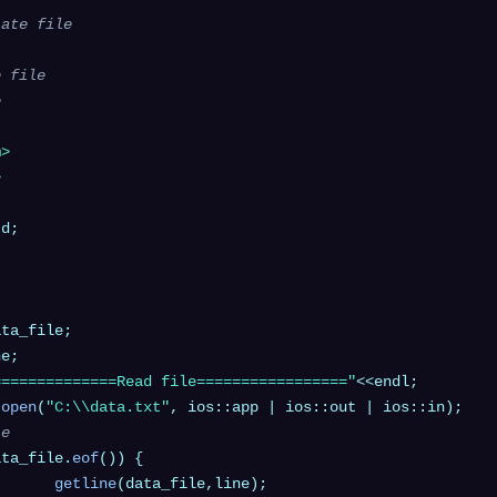
ate file

 file



m>
>
d;

e;

==============Read file================="
<<endl;

.
open
(
"C:\\data.txt"
, ios::app | ios::out | ios::in);

le
ata_file.
eof
()) {

getline
(data_file,line);
