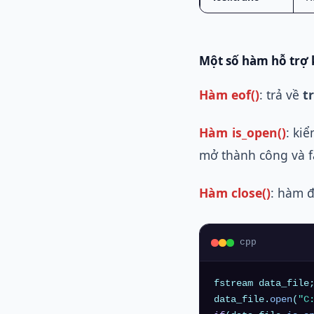
Một số hàm hỗ trợ k
Hàm eof()
: trả về
t
Hàm is_open()
: ki
mở thành công và fa
Hàm close()
: hàm đ
cpp
fstream data_file;
data_file.
open
(
"C