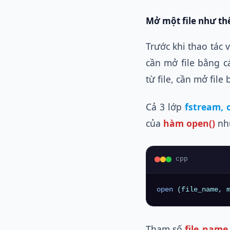
Mở một file như th
Trước khi thao tác v
cần mở file bằng 
từ file, cần mở fil
Cả 3 lớp
fstream, 
của
hàm
open()
nh
cpp
open
 (file_name, 
Tham số
file_name