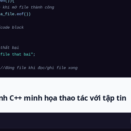
pen
()){

e khi mở file thành công
ta_file.
eof
())

/code block
 thất bại
 file that bai"
;

;
//đóng file khi đọc/ghi file xong
nh C++ minh họa thao tác với tập tin