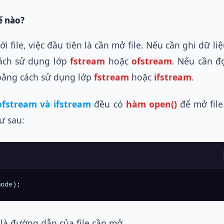
ế nào?
ới file, việc đầu tiên là cần mở file. Nếu cần ghi dữ liệ
cách sử dụng lớp
fstream
hoặc
ofstream
. Nếu cần đ
e bằng cách sử dụng lớp
fstream
hoặc
ifstream
.
ofstream và ifstream
đều có
hàm open()
để mở file
ư sau:
mode);
là đường dẫn của file cần mở.