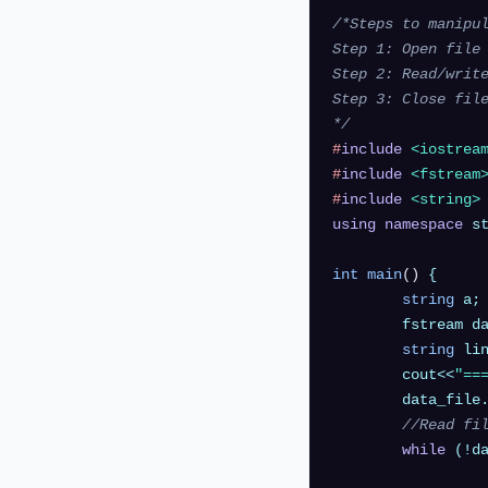
/*Steps to manipul
Step 1: Open file

Step 2: Read/write
Step 3: Close file
*/
#
include
<iostrea
#
include
<fstream
#
include
<string>
using
namespace
 st
int
main
()
{

string
 a;

	fstream data_file;

string
 lin
	cout<<
"==
	data_file
//Read fi
while
 (!d