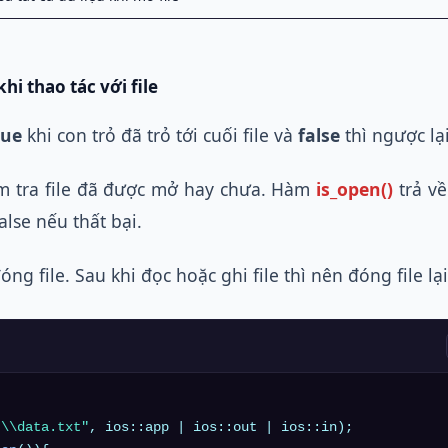
hi thao tác với file
rue
khi con trỏ đã trỏ tới cuối file và
false
thì ngược lại
ểm tra file đã được mở hay chưa. Hàm
is_open()
trả v
lse nếu thất bại.
óng file. Sau khi đọc hoặc ghi file thì nên đóng file lại


:\\data.txt"