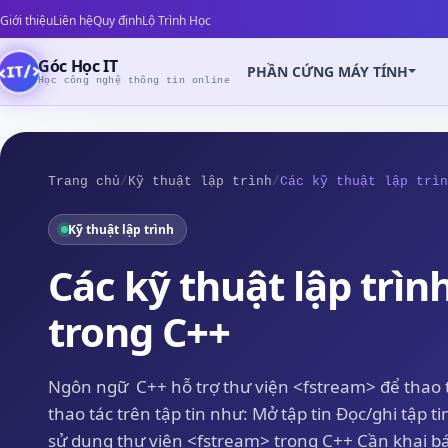
Giới thiệu
Liên hệ
Quy định
Lộ Trình Học
Góc Học IT
PHẦN CỨNG MÁY TÍNH
Học công nghệ thông tin online
Trang chủ
/
Kỹ thuật lập trình
/
Các kỹ thuật lập trìn
Kỹ thuật lập trình
Z
Các kỹ thuật lập trình 
trong C++
Ngôn ngữ C++ hỗ trợ thư viện <fstream> để thao tác
thao tác trên tập tin như: Mở tập tin Đọc/ghi tập tin
sử dụng thư viện <fstream> trong C++ Cần khai bá