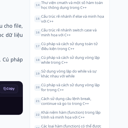
Thư viện cmath và một số hàm toán
14
học thông dụng trong C++
Cấu trúc rẽ nhánh if else và minh họa
15
với C++
u cho file,
Cấu trúc rẽ nhánh switch case và
16
ọc dữ liệu
minh họa với C++
Cú pháp và cách sử dụng toán tử
17
điều kiện trong C++
Cú pháp và cách sử dụng vòng lặp
. Cú pháp
18
while trong C++
Sử dụng vòng lặp do while và sự
19
khác nhau với while
Cú pháp và cách sử dụng vòng lặp
20
Copy
for trong C++
Cách sử dụng câu lệnh break,
21
continue và go to trong C++
Khái niệm hàm (function) trong lập
22
trình và minh họa với C++
Các loại hàm (function) có thể được