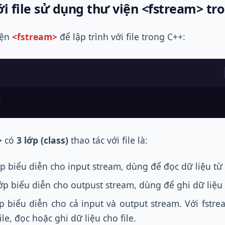
với file sử dụng thư viện <fstream> tr
iện
<fstream>
để lập trình với file trong C++:
>
>
có
3 lớp (class)
thao tác với file là:
ớp biểu diễn cho input stream, dùng để đọc dữ liệu từ f
lớp biểu diễn cho outpust stream, dùng để ghi dữ liệu 
ớp biểu diễn cho cả input và output stream. Với fstr
file, đọc hoặc ghi dữ liệu cho file.