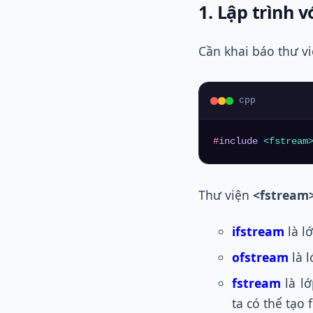
1. Lập trình 
Cần khai báo thư v
cpp
#
include
<fstream
Thư viện
<fstream
ifstream
là l
ofstream
là 
fstream
là l
ta có thể tạo 