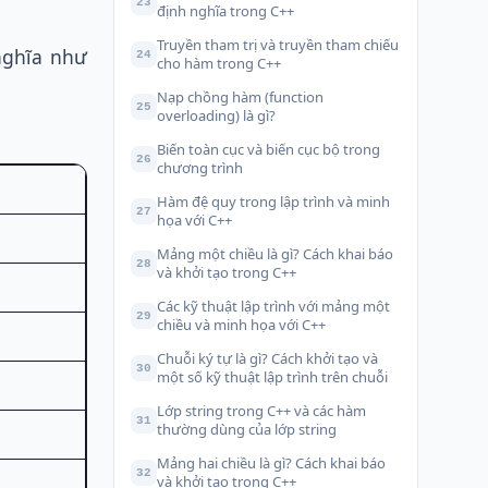
23
định nghĩa trong C++
Truyền tham trị và truyền tham chiếu
 nghĩa như
24
cho hàm trong C++
Nạp chồng hàm (function
25
overloading) là gì?
Biến toàn cục và biến cục bộ trong
26
chương trình
Hàm đệ quy trong lập trình và minh
27
họa với C++
Mảng một chiều là gì? Cách khai báo
28
và khởi tạo trong C++
Các kỹ thuật lập trình với mảng một
29
chiều và minh họa với C++
Chuỗi ký tự là gì? Cách khởi tạo và
30
một số kỹ thuật lập trình trên chuỗi
Lớp string trong C++ và các hàm
31
thường dùng của lớp string
Mảng hai chiều là gì? Cách khai báo
32
và khởi tạo trong C++