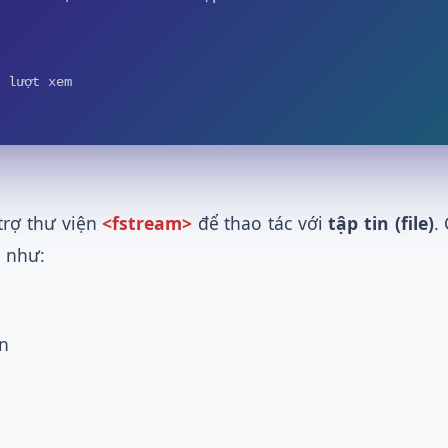
 lượt xem
rợ thư viện
<fstream>
để thao tác với
tập tin (file)
.
n như:
in