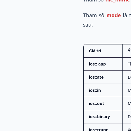
Tham số
mode
là 
sau:
Giá trị
Ý
ios:: app
T
ios::ate
Đ
ios::in
M
ios::out
M
ios::binary
D
ios::trunc
X