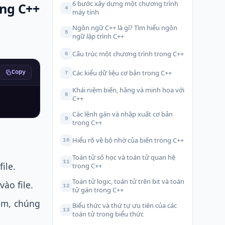
6 bước xây dựng một chương trình
ong C++
4
máy tính
Ngôn ngữ C++ là gì? Tìm hiểu ngôn
5
ngữ lập trình C++
Cấu trúc một chương trình trong C++
6
Các kiểu dữ liệu cơ bản trong C++
Copy
7
Khái niệm biến, hằng và minh họa với
8
C++
Các lệnh gán và nhập xuất cơ bản
9
trong C++
Hiểu rõ về bộ nhớ của biến trong C++
10
Toán tử số học và toán tử quan hệ
11
ile.
trong C++
Toán tử logic, toán tử trên bit và toán
vào file.
12
tử gán trong C++
eam, chúng
Biểu thức và thứ tự ưu tiên của các
13
toán tử trong biểu thức