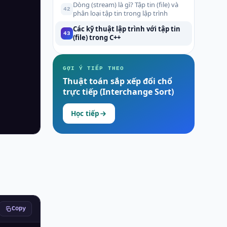
Dòng (stream) là gì? Tập tin (file) và
42
phân loại tập tin trong lập trình
Các kỹ thuật lập trình với tập tin
43
(file) trong C++
GỢI Ý TIẾP THEO
Thuật toán sắp xếp đổi chổ
trực tiếp (Interchange Sort)
Học tiếp
Copy