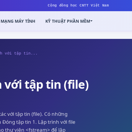
Cộng đồng học CNTT Việt Nam
MẠNG MÁY TÍNH
KỸ THUẬT PHẦN MỀM
h với tập tin...
với tập tin (file)
 với tập tin (file). Có những
 Đóng tập tin 1. Lập trình với file
o thư viện <fstream> để lập