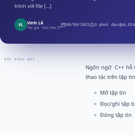
trình với file […]
Vinh Lê
VL
30/09/2021
3 phút đọc
6,014
Tác giả · Góc Học IT
NỘI DUNG BÀI
Ngôn ngữ C++ hỗ t
thao tác trên tập ti
Mở tập tin
Đọc/ghi tập t
Đóng tập tin