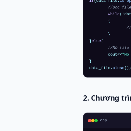
if
(data_file.
is_o
//Đọc fil
while
(!da
	{

/
	}

}
else
{

//Mở file
	cout<<
"Mo
}

data_file.
close
()
2. Chương trì
cpp