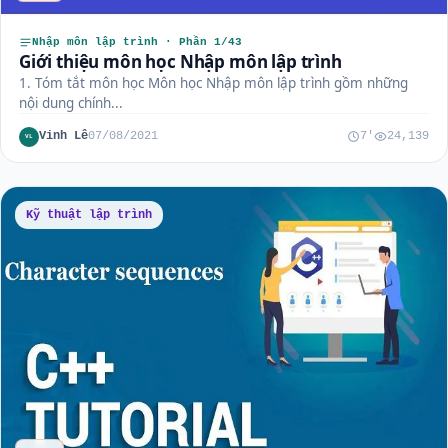
Nhập môn lập trình · Phần 1/43
Giới thiệu môn học Nhập môn lập trình
1. Tóm tắt môn học Môn học Nhập môn lập trình gồm những
nội dung chính...
Vinh Lê
07/08/2021
7'
24,139
VL
Kỹ thuật lập trình