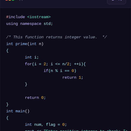
#
include
<iostream>
using
namespace
 std;

/* This function returns integer value.  */
int
prime
(
int
 n)
{

int
 i;

for
(i = 
2
; i <= n/
2
; ++i){

if
(n % i == 
0
)

return
1
;

	}

return
0
;

int
main
()
{

int
 num, flag = 
0
;
