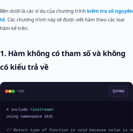
Bên dưới là các ví dụ của chương trình
kiểm tra số nguyên
tố
. Các chương trình này sẽ được viết hàm theo các loại
hàm kể trên.
1. Hàm không có tham số và không
có kiểu trả về
cpp
Copy
# 
include
<iostream>
using
namespace
 std;

// Return type of function is void because value is n