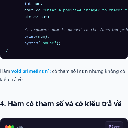
int
 num;

	cout << 
"Enter a positive integer to check: "
	cin >> num;

// Argument num is passed to the function pri
prime
(num);

system
(
"pause"
);

Hàm
void prime(int n);
có tham số
int n
nhưng không có
kiểu trả về.
4. Hàm có tham số và có kiểu trả về
cpp
Copy