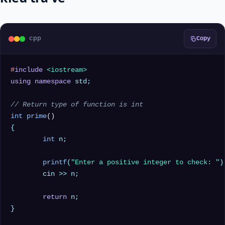
cpp
Copy
#
include
<iostream>
using
namespace
 std;

// Return type of function is int
int
prime
()
{

int
 n;

printf
(
"Enter a positive integer to check: "
);
	cin >> n;

return
 n;

}
