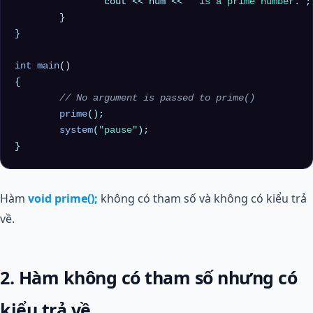
		cout << num << 
" is a prime number."
;

	}

}

int
main
()
{

// No argument is passed to prime()
prime
();

system
(
"pause"
);

Hàm
void prime();
không có tham số và không có kiểu trả
về.
2. Hàm không có tham số nhưng có
kiểu trả về