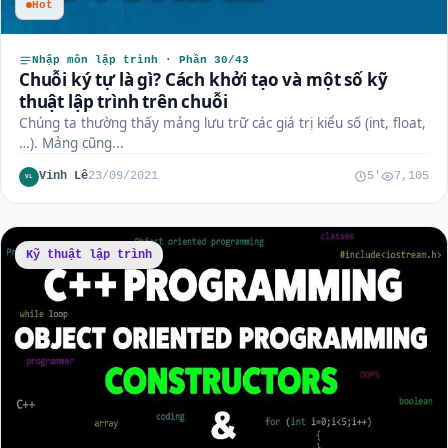
Hot
Nhập môn lập trình · Phần 30/43
Chuỗi ký tự là gì? Cách khởi tạo và một số kỹ
thuật lập trình trên chuỗi
Chúng ta thường thấy mảng lưu trữ các giá trị kiểu số (int, float,
…). Mảng cũng...
Vinh Lê
23/09/2021
5'
7,105
VL
Kỹ thuật lập trình