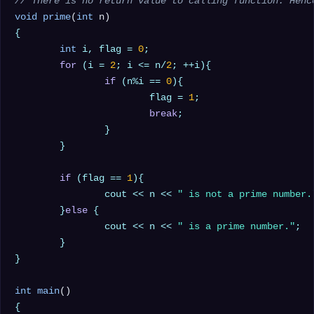
// There is no return value to calling function. Henc
void
prime
(
int
 n)
{

int
 i, flag = 
0
;

for
 (i = 
2
; i <= n/
2
; ++i){

if
 (n%i == 
0
){

			flag = 
1
;

break
;

		}

	}

if
 (flag == 
1
){

		cout << n << 
" is not a prime number.
	}
else
 {

		cout << n << 
" is a prime number."
;

	}

}

int
main
()
{
