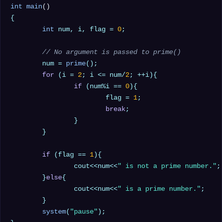
int
main
()
{

int
 num, i, flag = 
0
;

// No argument is passed to prime()
	num = 
prime
();

for
 (i = 
2
; i <= num/
2
; ++i){

if
 (num%i == 
0
){

			flag = 
1
;

break
;

		}

	}

if
 (flag == 
1
){

		cout<<num<<
" is not a prime number."
;

	}
else
{

		cout<<num<<
" is a prime number."
;

	}

system
(
"pause"
);
