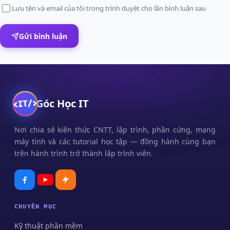
Lưu tên và email của tôi trong trình duyệt cho lần bình luận sau
Gửi bình luận
Góc Học IT
Nơi chia sẻ kiến thức CNTT, lập trình, phần cứng, mạng
máy tính và các tutorial học tập — đồng hành cùng bạn
trên hành trình trở thành lập trình viên.
CHUYÊN MỤC
Kỹ thuật phần mềm