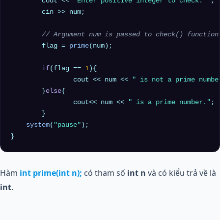
	cout << 
"Enter positive integer to check: "
;

	cin >> num;

// Argument num is passed to check() function
	flag = 
prime
(num);

if
(flag == 
1
){

		cout << num << 
" is not a prime numbe
	}
else
{

		cout<< num << 
" is a prime number."
;

	}

system
(
"pause"
);

Hàm
int prime(int n);
có tham số
int n
và có kiểu trả về là
int
.