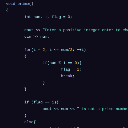
void
prime
()
{

int
 num, i, flag = 
0
;

	cout << 
"Enter a positive integer enter to ch
	cin >> num;

for
(i = 
2
; i <= num/
2
; ++i)

	{

if
(num % i == 
0
){

			flag = 
1
; 

break
;

		}

	}

if
 (flag == 
1
){

		cout << num << 
" is not a prime numbe
	}

else
{
