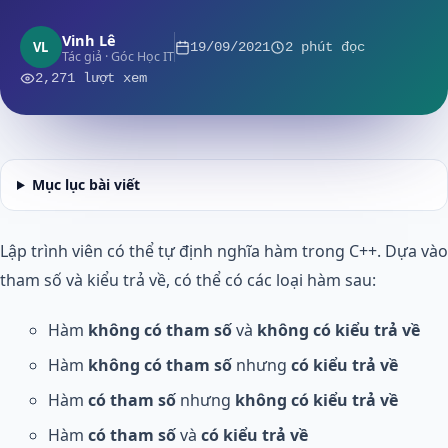
Vinh Lê
VL
19/09/2021
2 phút đọc
Tác giả · Góc Học IT
2,271 lượt xem
Mục lục bài viết
Lập trình viên có thể tự định nghĩa hàm trong C++. Dựa vào
tham số và kiểu trả về, có thể có các loại hàm sau:
Hàm
không có tham số
và
không có kiểu trả về
Hàm
không có tham số
nhưng
có kiểu trả về
Hàm
có tham số
nhưng
không có kiểu trả về
Hàm
có tham số
và
có kiểu trả về