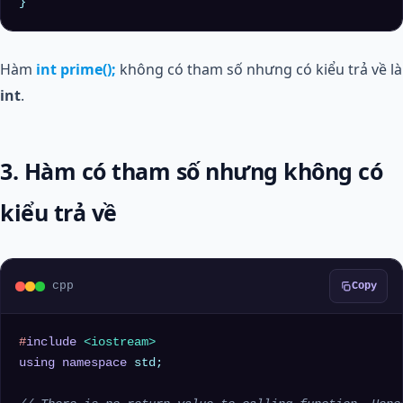
Hàm
int prime();
không có tham số nhưng có kiểu trả về là
int
.
3. Hàm có tham số nhưng không có
kiểu trả về
cpp
Copy
#
include
<iostream>
using
namespace
 std;
