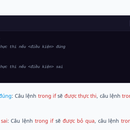


thực thi nếu <điều kiện> đúng
thực thi nếu <điều kiện> sai
đúng
: Câu lệnh
trong if
sẽ
được thực thi
, câu lệnh
tro
sai
: Câu lệnh
trong if
sẽ
được bỏ qua
, câu lệnh
tro