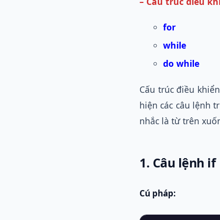
– Cấu trúc điều kh
for
while
do while
Cấu trúc điều khiể
hiện các câu lệnh 
nhắc là từ trên xuố
1. Câu lệnh if
Cú pháp: