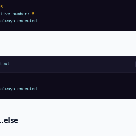
 
5
itive number: 
5
tput
5
f…else