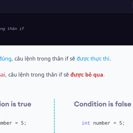


ong thân if
đúng
, câu lệnh trong thân if sẽ
được thực thi
.
ai
, câu lệnh trong thân if sẽ
được bỏ qua
.