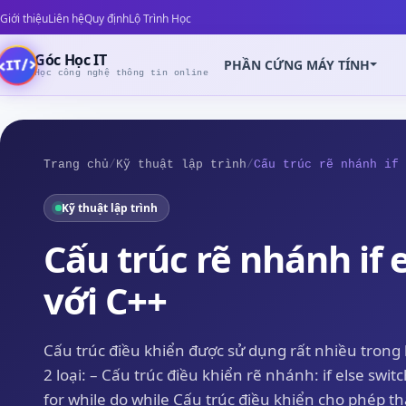
Giới thiệu
Liên hệ
Quy định
Lộ Trình Học
Góc Học IT
PHẦN CỨNG MÁY TÍNH
Học công nghệ thông tin online
Trang chủ
/
Kỹ thuật lập trình
/
Cấu trúc rẽ nhánh if 
Kỹ thuật lập trình
Z
Cấu trúc rẽ nhánh if 
với C++
Cấu trúc điều khiển được sử dụng rất nhiều trong l
2 loại: – Cấu trúc điều khiển rẽ nhánh: if else swit
for while do while Cấu trúc điều khiển cho phép th