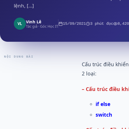
lệnh, […]
Vinh Lê
VL
15/09/2021
3 phút đọc
8,420
Tác giả · Góc Học IT
NỘI DUNG BÀI
Cấu trúc điều khiển
2 loại:
– Cấu trúc điều kh
if else
switch