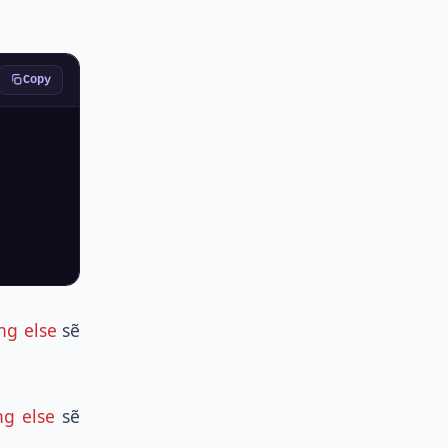
Copy
ng else
sẽ
ng else
sẽ