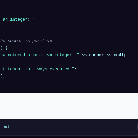
r an integer: "
;



the number is positive
0
) {

You entered a positive integer: "
 << number << endl;

 statement is always executed."
;

"
);

tput