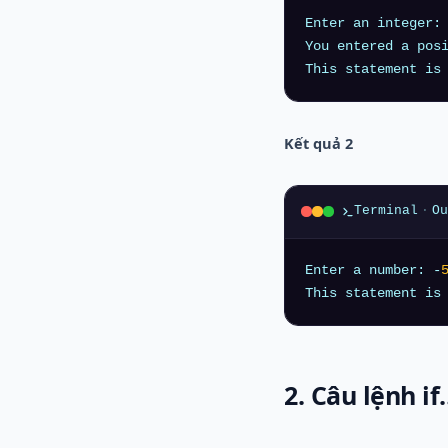
Enter an integer:
You entered a pos
Kết quả 2
Terminal
·
Ou
Enter a number: -
2. Câu lệnh i