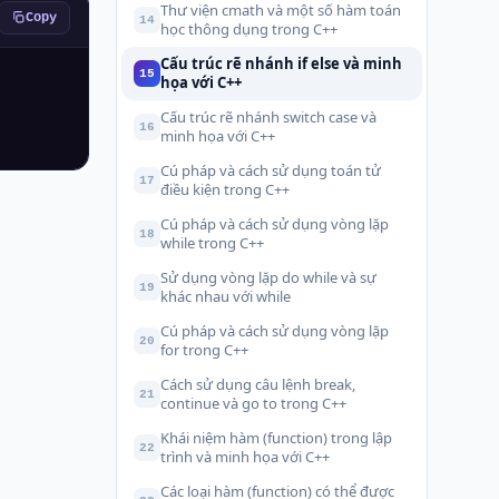
Thư viện cmath và một số hàm toán
Copy
14
học thông dụng trong C++
Cấu trúc rẽ nhánh if else và minh
15
họa với C++
Cấu trúc rẽ nhánh switch case và
16
minh họa với C++
Cú pháp và cách sử dụng toán tử
17
điều kiện trong C++
Cú pháp và cách sử dụng vòng lặp
18
while trong C++
Sử dụng vòng lặp do while và sự
19
khác nhau với while
Cú pháp và cách sử dụng vòng lặp
20
for trong C++
Cách sử dụng câu lệnh break,
21
continue và go to trong C++
Khái niệm hàm (function) trong lập
22
trình và minh họa với C++
Các loại hàm (function) có thể được