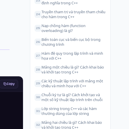
23
định nghĩa trong C++
Truyền tham trị và truyền tham chiếu
24
cho hàm trong C++
Nạp chồng hàm (function
25
overloading) là gì?
Biến toàn cục và biến cục bộ trong
26
chương trình
Hàm đệ quy trong lập trình và minh
27
họa với C++
Mảng một chiều là gì? Cách khai báo
28
và khởi tạo trong C++
Các kỹ thuật lập trình với mảng một
29
Copy
chiều và minh họa với C++
Chuỗi ký tự là gì? Cách khởi tạo và
30
một số kỹ thuật lập trình trên chuỗi
Lớp string trong C++ và các hàm
31
thường dùng của lớp string
Mảng hai chiều là gì? Cách khai báo
32
và khởi tạo trong C++