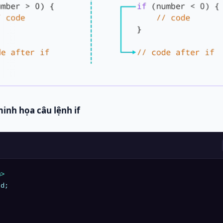
inh họa câu lệnh if
m>
d;
