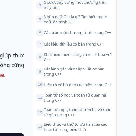
6 bước xây dựng một chương trình
4
máy tính
Ngôn ngữ C++ là gì? Tìm hiểu ngôn
5
ngữ lập trình C++
Cấu trúc một chương trình trong C++
6
Các kiểu dữ liệu cơ bản trong C++
7
 giúp thực
Khái niệm biến, hằng và minh họa với
8
C++
ông cứng
Các lệnh gán và nhập xuất cơ bản
9
se
.
trong C++
Hiểu rõ về bộ nhớ của biến trong C++
10
Toán tử số học và toán tử quan hệ
11
trong C++
Toán tử logic, toán tử trên bit và toán
12
tử gán trong C++
Biểu thức và thứ tự ưu tiên của các
13
toán tử trong biểu thức