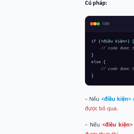
Cú pháp:
cpp
if
 (<điều kiện>) {
// code được 
else
 {

// code được 
– Nếu
<điều kiện>
được bỏ qua
.
– Nếu
<điều kiện>
được thực thi
.