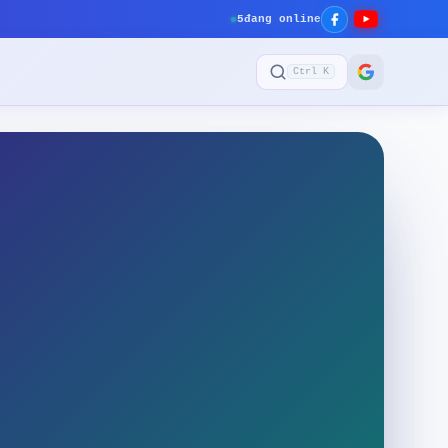
5
đang online
Ctrl K