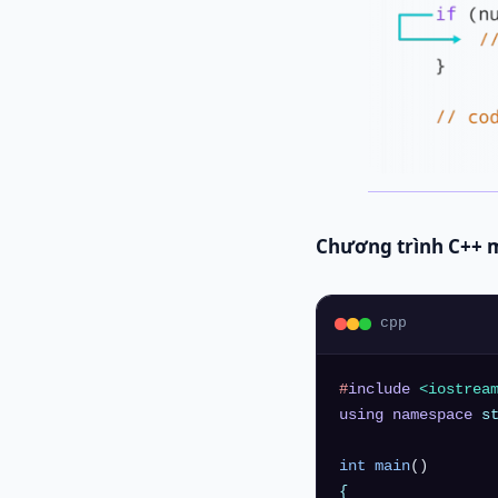
Chương trình C++ m
cpp
#
include
<iostrea
using
namespace
 st
int
main
()
{
