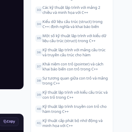
Các kỹ thuật lập trình với mảng 2
33
chiều và minh họa với C++
Kiểu dữ liệu cấu trúc (struct) trong
34
C++: định nghĩa và khai báo biến
Một số kỹ thuật lập trình với kiểu dữ
35
liệu cấu trúc (struct) trong C++
Kỹ thuật lập trình với mảng cấu trúc
36
và truyền cấu trúc cho hàm
Khái niệm con trỏ (pointer) và cách
37
khai báo biến con trỏ trong C++
Sự tương quan giữa con trỏ và mảng
38
trong C++
Kỹ thuật lập trình với kiểu cấu trúc và
39
con trỏ trong C++
Kỹ thuật lập trình truyền con trỏ cho
40
hàm trong C++
Kỹ thuật cấp phát bộ nhớ động và
Copy
41
minh họa với C++