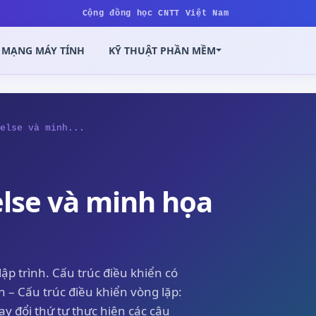
Cộng đồng học CNTT Việt Nam
MẠNG MÁY TÍNH
KỸ THUẬT PHẦN MỀM
else và minh...
else và minh họa
ập trình. Cấu trúc điều khiển có
ch – Cấu trúc điều khiển vòng lặp:
ay đổi thứ tự thực hiện các câu