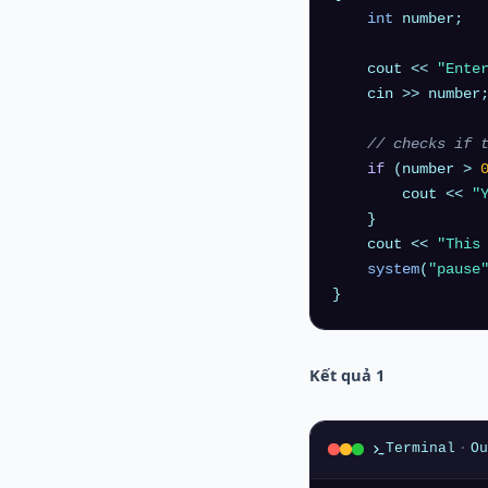
int
 number;

    cout << 
"Ente
    cin >> number;
// checks if 
if
 (number > 
        cout << 
"
    }

    cout << 
"This
system
(
"pause
}
Kết quả 1
Terminal
·
Ou