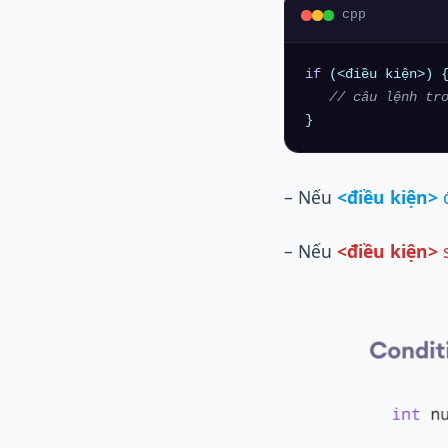
cpp
if
 (<điều kiện>) {
// câu lệnh tr
– Nếu
<điều kiện>
– Nếu
<điều kiện>
s