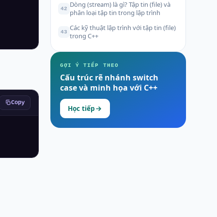
Dòng (stream) là gì? Tập tin (file) và
42
phân loại tập tin trong lập trình
Các kỹ thuật lập trình với tập tin (file)
43
trong C++
GỢI Ý TIẾP THEO
Cấu trúc rẽ nhánh switch
case và minh họa với C++
Copy
Học tiếp