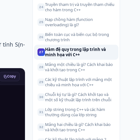
Truyền tham trị và truyền tham chiếu
24
cho hàm trong C++
Nạp chồng hàm (function
25
overloading) là gì?
Biến toàn cục và biến cục bộ trong
26
chương trình
ự tính S(n-
Hàm đệ quy trong lập trình và
27
minh họa với C++
Mảng một chiều là gì? Cách khai báo
28
và khởi tạo trong C++
Copy
Các kỹ thuật lập trình với mảng một
29
chiều và minh họa với C++
Chuỗi ký tự là gì? Cách khởi tạo và
30
một số kỹ thuật lập trình trên chuỗi
Lớp string trong C++ và các hàm
31
thường dùng của lớp string
Mảng hai chiều là gì? Cách khai báo
32
và khởi tạo trong C++
Các kỹ thuật lập trình với mảng 2