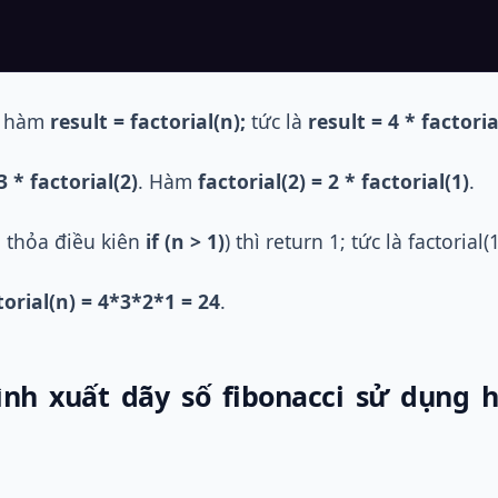
i hàm
result = factorial(n);
tức là
result = 4 * factoria
3 * factorial(2)
. Hàm
factorial(2) = 2 * factorial(1)
.
g thỏa điều kiên
if (n > 1)
) thì return 1; tức là factorial(1
torial(n) = 4*3*2*1 = 24
.
ình xuất dãy số fibonacci sử dụng