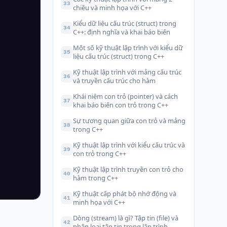
33
chiều và minh họa với C++
Kiểu dữ liệu cấu trúc (struct) trong
34
C++: định nghĩa và khai báo biến
Một số kỹ thuật lập trình với kiểu dữ
35
liệu cấu trúc (struct) trong C++
Kỹ thuật lập trình với mảng cấu trúc
36
và truyền cấu trúc cho hàm
Khái niệm con trỏ (pointer) và cách
37
khai báo biến con trỏ trong C++
Sự tương quan giữa con trỏ và mảng
38
trong C++
Kỹ thuật lập trình với kiểu cấu trúc và
39
con trỏ trong C++
Kỹ thuật lập trình truyền con trỏ cho
40
hàm trong C++
Kỹ thuật cấp phát bộ nhớ động và
41
minh họa với C++
Dòng (stream) là gì? Tập tin (file) và
42
phân loại tập tin trong lập trình