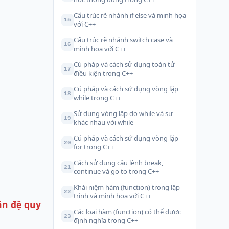
Cấu trúc rẽ nhánh if else và minh họa
15
với C++
Cấu trúc rẽ nhánh switch case và
16
minh họa với C++
Cú pháp và cách sử dụng toán tử
17
điều kiện trong C++
Cú pháp và cách sử dụng vòng lặp
18
while trong C++
Sử dụng vòng lặp do while và sự
19
khác nhau với while
Cú pháp và cách sử dụng vòng lặp
20
for trong C++
Cách sử dụng câu lệnh break,
21
continue và go to trong C++
Khái niệm hàm (function) trong lập
22
trình và minh họa với C++
ặn đệ quy
Các loại hàm (function) có thể được
23
định nghĩa trong C++