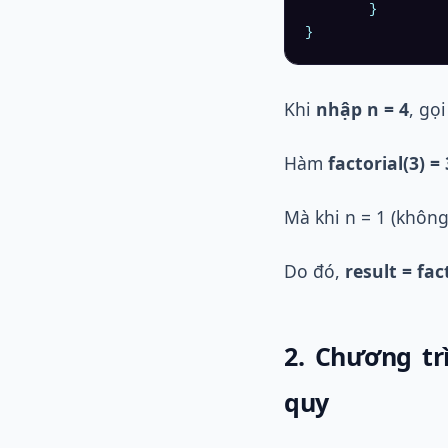
	}

Khi
nhập n = 4
, gọ
Hàm
factorial(3) = 
Mà khi n = 1 (khôn
Do đó,
result = fac
2. Chương tr
quy