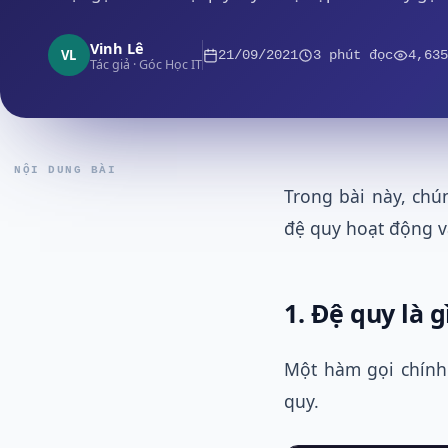
Vinh Lê
VL
21/09/2021
3 phút đọc
4,635
Tác giả · Góc Học IT
NỘI DUNG BÀI
Trong bài này, chú
đệ quy hoạt động và
1. Đệ quy là g
Một hàm gọi chính
quy.