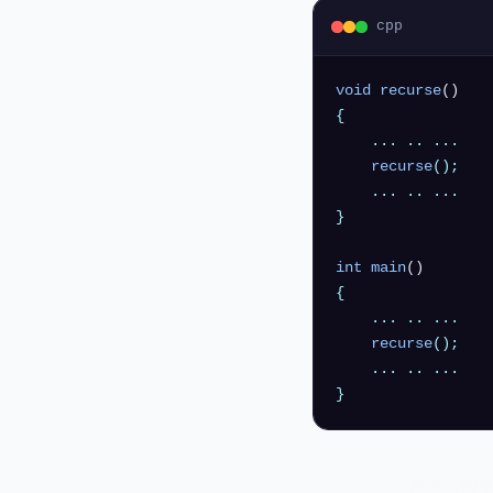
cpp
void
recurse
()
{

    ... .. ...

recurse
();

    ... .. ...

}

int
main
()
{

    ... .. ...

recurse
();

    ... .. ...
