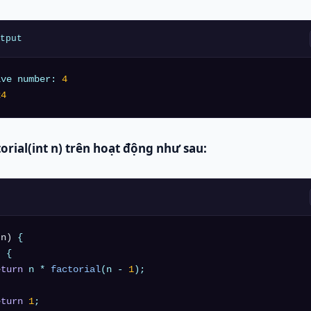
tput
ive number: 
4
24
torial(int n)
trên hoạt động như sau:
 n)
{

 {

eturn
 n * 
factorial
(n - 
1
);

eturn
1
;
