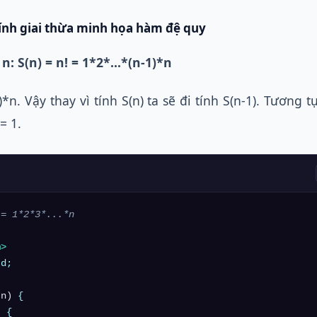
ính giai thừa minh họa hàm đệ quy
 n: S(n) = n! = 1*2*…*(n-1)*n
)*n. Vậy thay vì tính S(n) ta sẽ đi tính S(n-1). Tương t
 = 1.
 = 1*2*3*...*n
m>
d;

 n)
{

 {
