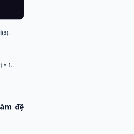
l(3)
.
) = 1.
 hàm đệ