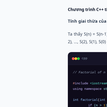
Chương trình C++ t
Tính giai thừa của
Ta thấy S(n) = S(n-1
2), …, S(2), S(1), S(0)
cpp
// Factorial of n
#
include
<iostrea
using
namespace
 st
int
factorial
(
int
if
 (n > 
1
)