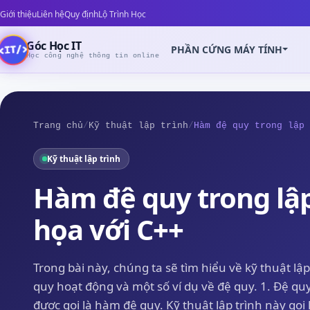
Giới thiệu
Liên hệ
Quy định
Lộ Trình Học
Góc Học IT
PHẦN CỨNG MÁY TÍNH
Học công nghệ thông tin online
Trang chủ
/
Kỹ thuật lập trình
/
Hàm đệ quy trong lập 
Kỹ thuật lập trình
Z
Hàm đệ quy trong lập
họa với C++
Trong bài này, chúng ta sẽ tìm hiểu về kỹ thuật lập
quy hoạt động và một số ví dụ về đệ quy. 1. Đệ quy
được gọi là hàm đệ quy. Kỹ thuật lập trình này gọi 