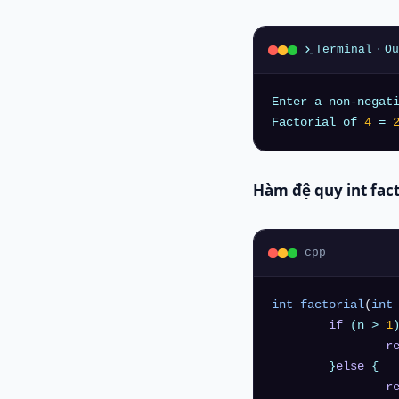
Terminal
·
Ou
Enter a non-negat
Factorial of 
4
 = 
Hàm đệ quy
int fac
cpp
int
factorial
(
int
if
 (n > 
1
)
r
	}
else
 {

r