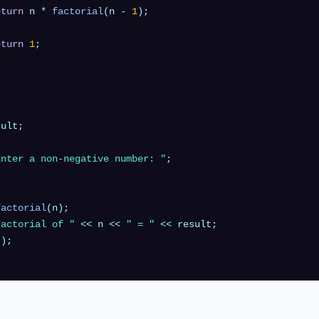
eturn
 n * 
factorial
(n - 
1
);

eturn
1
;

ult;

Enter a non-negative number: "
;

factorial
(n);

Factorial of "
 << n << 
" = "
 << result;

"
);
