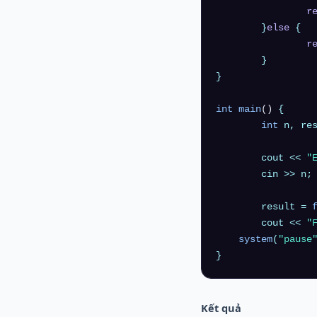
r
	}
else
 {

r
	}

}

int
main
()
{

int
 n, res
	cout << 
"
	cin >> n;

	result = 
	cout << 
"
system
(
"pause
Kết quả