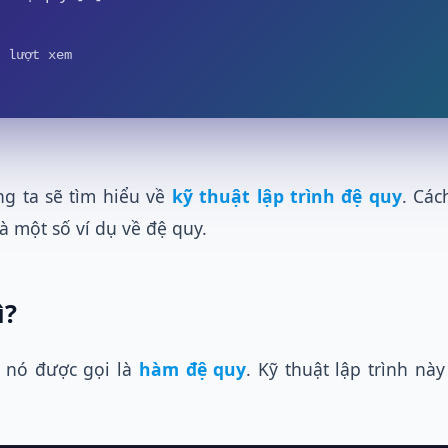
 lượt xem
ng ta sẽ tìm hiểu về
kỹ thuật lập trình đệ quy
. Các
 một số ví dụ về đệ quy.
ì?
 nó được gọi là
hàm đệ quy
. Kỹ thuật lập trình này