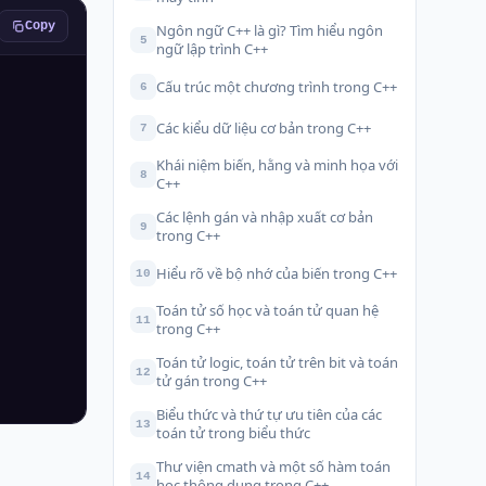
Copy
Ngôn ngữ C++ là gì? Tìm hiểu ngôn
5
ngữ lập trình C++
Cấu trúc một chương trình trong C++
6
Các kiểu dữ liệu cơ bản trong C++
7
Khái niệm biến, hằng và minh họa với
8
C++
Các lệnh gán và nhập xuất cơ bản
9
trong C++
Hiểu rõ về bộ nhớ của biến trong C++
10
Toán tử số học và toán tử quan hệ
11
trong C++
Toán tử logic, toán tử trên bit và toán
12
tử gán trong C++
Biểu thức và thứ tự ưu tiên của các
13
toán tử trong biểu thức
Thư viện cmath và một số hàm toán
14
học thông dụng trong C++