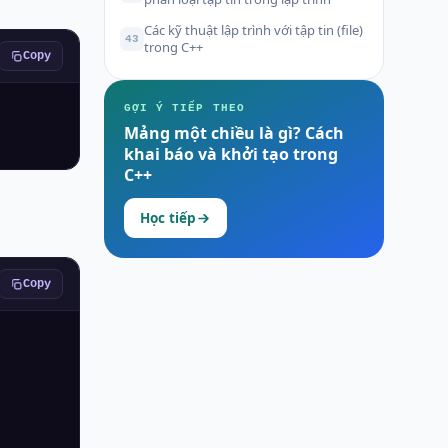
Các kỹ thuật lập trình với tập tin (file)
43
trong C++
Copy
GỢI Ý TIẾP THEO
Mảng một chiều là gì? Cách
khai báo và khởi tạo trong
C++
Học tiếp
Copy