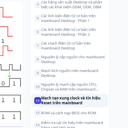
Các hãng sản xuất Desktop và phân
4
biệt các khái niệm ODM, OEM, OBM
Các linh kiện điện tử cơ bản trên
5
mainboard Desktop - Phần 1
Các linh kiện điện tử cơ bản trên
6
mainboard Desktop - Phần 2
Các mạch điện tử cơ bản trên
7
mainboard Desktop
Nguyên lý cấp nguồn cho mainboard
8
Desktop
Mạch kích nguồn trên mainboard
9
Desktop
Nguyên lý mạch cấp nguồn CPU,
10
Chipset và RAM trên mainboard
Desktop
Mạch tạo xung clock và tín hiệu
11
Reset trên mainboard
ROM và cách nạp BIOS cho ROM
12
Kiểm tra các tín hiệu trên mainboard
13
bằng card test main