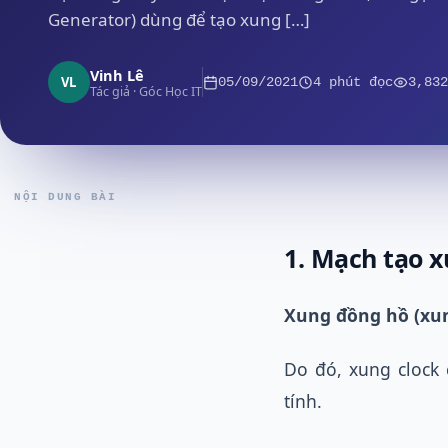
Generator) dùng để tạo xung […]
Vinh Lê
VL
05/09/2021
4 phút đọc
3,832
Tác giả · Góc Học IT
NỘI DUNG BÀI
1. Mạch tạo x
Xung đồng hồ (xu
Do đó, xung clock
tính.