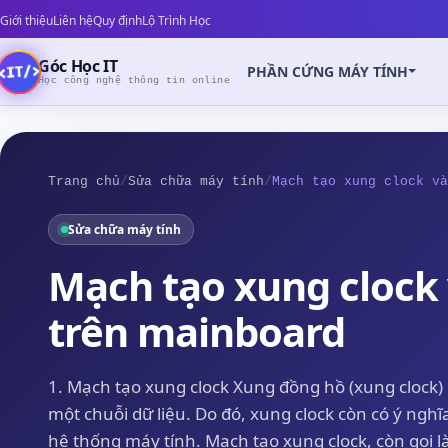
Giới thiệu
Liên hệ
Quy định
Lộ Trình Học
Góc Học IT
PHẦN CỨNG MÁY TÍNH
Học công nghệ thông tin online
Trang chủ
/
Sửa chữa máy tính
/
Mạch tạo xung clock và
Sửa chữa máy tính
Z
Mạch tạo xung clock 
trên mainboard
1. Mạch tạo xung clock Xung đồng hồ (xung clock) 
một chuỗi dữ liệu. Do đó, xung clock còn có ý nghĩ
hệ thống máy tính. Mạch tạo xung clock, còn gọi 