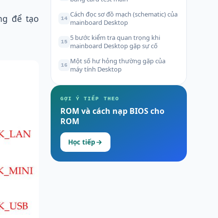
Cách đọc sơ đồ mạch (schematic) của
ng để tạo
14
mainboard Desktop
5 bước kiểm tra quan trọng khi
15
mainboard Desktop gặp sự cố
Một số hư hỏng thường gặp của
16
máy tính Desktop
GỢI Ý TIẾP THEO
ROM và cách nạp BIOS cho
ROM
Học tiếp