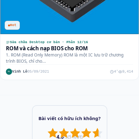
Hot
Sửa chữa Desktop cơ bản · Phần 12/16
ROM và cách nạp BIOS cho ROM
1. ROM (Read Only Memory) ROM là một IC lưu trữ chương
trình BIOS, chỉ cho...
Vinh Lê
05/09/2021
4'
9,414
VL
Bài viết có hữu ích không?
4.6
/5
(5 lượt)