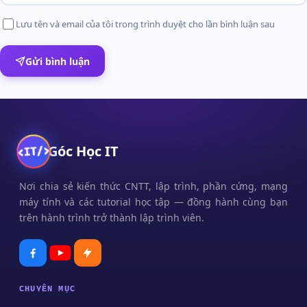
Lưu tên và email của tôi trong trình duyệt cho lần bình luận sau
Gửi bình luận
Góc Học IT
Nơi chia sẻ kiến thức CNTT, lập trình, phần cứng, mạng
máy tính và các tutorial học tập — đồng hành cùng bạn
trên hành trình trở thành lập trình viên.
CHUYÊN MỤC