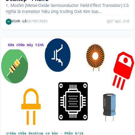
1. Mosfet (Metal-Oxide Semiconductor Field-Effect Transistor) Có
nghĩa là transistor hiệu ứng trường Oxit Kim loại...
Vinh Lê
02/09/2021
2'
2,210
VL
Sửa chữa máy tính
Sửa chữa Desktop cơ bản · Phần 5/16