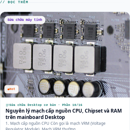
// ĐỌC THÊM
Sửa chữa máy tính
Hot
Sửa chữa Desktop cơ bản · Phần 10/16
Nguyên lý mạch cấp nguồn CPU, Chipset và RAM
trên mainboard Desktop
1. Mạch cấp nguồn CPU Còn gọi là mạch VRM (Voltage
Regulator Module). Mạch VRM thường...