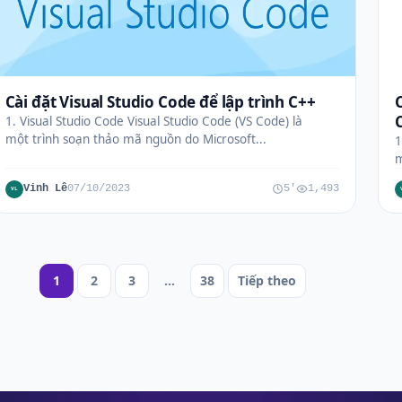
Cài đặt Visual Studio Code để lập trình C++
1. Visual Studio Code Visual Studio Code (VS Code) là
một trình soạn thảo mã nguồn do Microsoft...
1
m
Vinh Lê
07/10/2023
5'
1,493
VL
Phân
1
2
3
…
38
Tiếp theo
trang
bài
viết