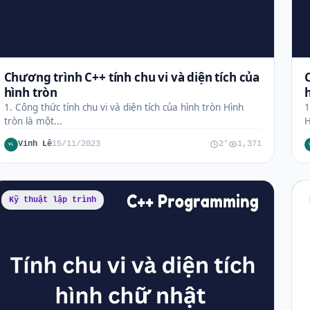
Chương trình C++ tính chu vi và diện tích của
hình tròn
1. Công thức tính chu vi và diện tích của hình tròn Hình
1
tròn là một...
H
Vinh Lê
15/11/2023
2'
1,371
VL
Kỹ thuật lập trình