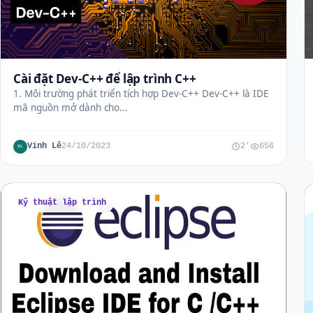
Cài đặt Dev-C++ để lập trình C++
1. Môi trường phát triển tích hợp Dev-C++ Dev-C++ là IDE
mã nguồn mở dành cho...
Vinh Lê
24/10/2023
2'
656
VL
Kỹ thuật lập trình