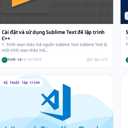
Cài đặt và sử dụng Sublime Text để lập trình
C++
1
N
1. Trình soạn thảo mã nguồn Sublime Text Sublime Text là
một trình soạn thảo mã...
Vinh Lê
23/10/2023
3'
1,571
VL
Kỹ thuật lập trình