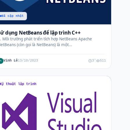
Đã cập nhật
Sử dụng NetBeans để lập trình C++
. Môi trường phát triển tích hợp NetBeans Apache
etBeans (còn gọi là NetBeans) là một...
Vinh Lê
13/10/2023
3'
511
VL
Kỹ thuật lập trình