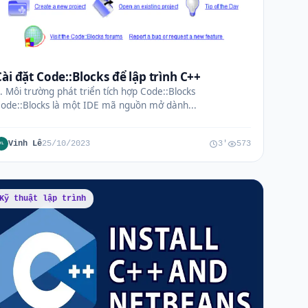
Cài đặt Code::Blocks để lập trình C++
. Môi trường phát triển tích hợp Code::Blocks
ode::Blocks là một IDE mã nguồn mở dành...
Vinh Lê
25/10/2023
3'
573
VL
Kỹ thuật lập trình