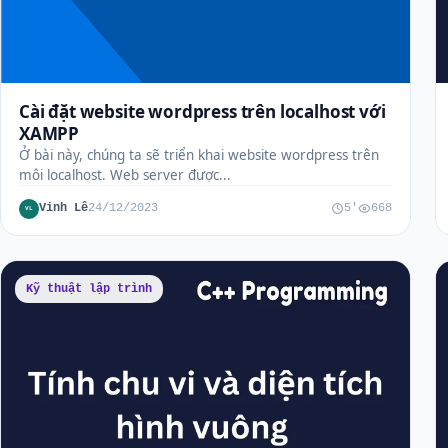
Cài đặt website wordpress trên localhost với
XAMPP
Ở bài này, chúng ta sẽ triển khai website wordpress trên
môi localhost. Web server được...
Vinh Lê
24/12/2023
5'
668
VL
Kỹ thuật lập trình