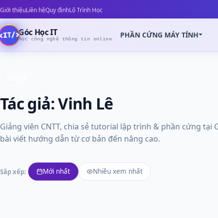
Giới thiệu
Liên hệ
Quy định
Lộ Trình Học
Góc Học IT
PHẦN CỨNG MÁY TÍNH
Học công nghệ thông tin online
Tác giả
Tác giả:
Vinh Lê
Giảng viên CNTT, chia sẻ tutorial lập trình & phần cứng tại
bài viết hướng dẫn từ cơ bản đến nâng cao.
Mới nhất
Nhiều xem nhất
Sắp xếp: