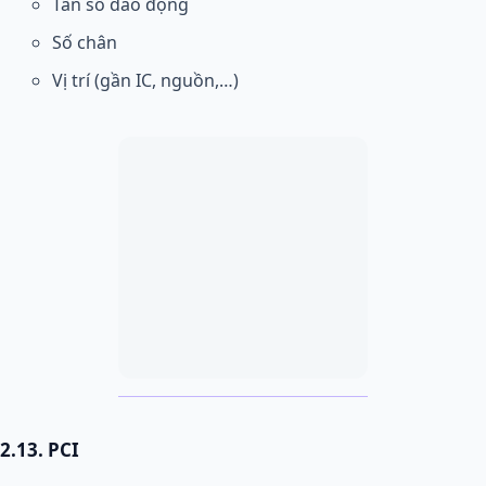
Tần số dao động
Số chân
Vị trí (gần IC, nguồn,…)
2.13. PCI