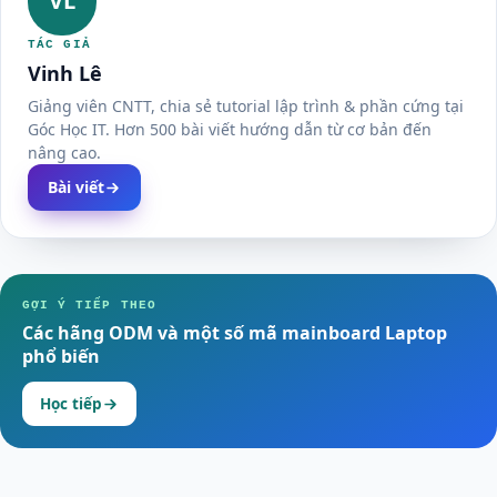
VL
TÁC GIẢ
Vinh Lê
Giảng viên CNTT, chia sẻ tutorial lập trình & phần cứng tại
Góc Học IT. Hơn 500 bài viết hướng dẫn từ cơ bản đến
nâng cao.
Bài viết
GỢI Ý TIẾP THEO
Các hãng ODM và một số mã mainboard Laptop
phổ biến
Học tiếp