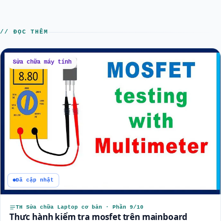
// ĐỌC THÊM
Sửa chữa máy tính
Đã cập nhật
TH Sửa chữa Laptop cơ bản · Phần 9/10
Thực hành kiểm tra mosfet trên mainboard