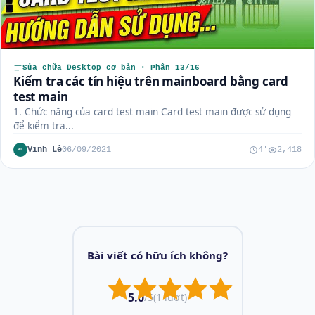
Sửa chữa Desktop cơ bản · Phần 13/16
Kiểm tra các tín hiệu trên mainboard bằng card
test main
1. Chức năng của card test main Card test main được sử dụng
để kiểm tra...
Vinh Lê
06/09/2021
4'
2,418
VL
Bài viết có hữu ích không?
5.0
/5
(1 lượt)