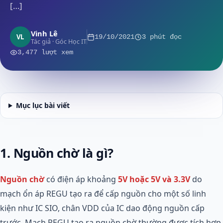
[…]
Vinh Lê
VL
19/10/2021
3 phút đọc
Tác giả · Góc Học IT
3,477 lượt xem
Mục lục bài viết
1. Nguồn chờ là gì?
Nguồn chờ
có điện áp khoảng
5V hoặc 5V và 3.3V
do
mạch ổn áp REGU tạo ra để cấp nguồn cho một số linh
kiện như IC SIO, chân VDD của IC dao động nguồn cấp
trước. Mạch REGU tạo ra nguồn chờ thường được tích hợp