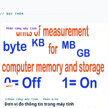
// ĐỌC THÊM
Phần cứng máy tính
Hot
Phần cứng máy tính · Phần 8/42
Đơn vị đo thông tin trong máy tính