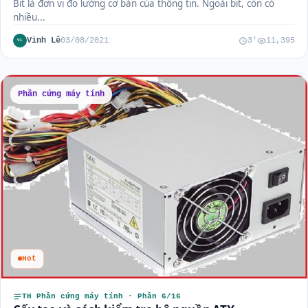
Bit là đơn vị đo lường cơ bản của thông tin. Ngoài bit, còn có
nhiều...
Vinh Lê
03/08/2021
3'
11,395
VL
Phần cứng máy tính
Hot
TH Phần cứng máy tính · Phần 6/16