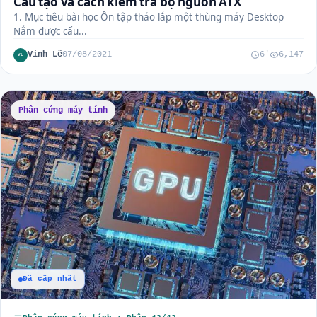
Cấu tạo và cách kiểm tra bộ nguồn ATX
1. Mục tiêu bài học Ôn tập tháo lắp một thùng máy Desktop
Nắm được cấu...
Vinh Lê
07/08/2021
6'
6,147
VL
Phần cứng máy tính
Đã cập nhật