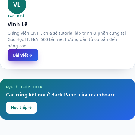
VL
TÁC GIẢ
Vinh Lê
Giảng viên CNTT, chia sẻ tutorial lập trình & phần cứng tại
Góc Học IT. Hơn 500 bài viết hướng dẫn từ cơ bản đến
nâng cao.
Bài viết
GỢI Ý TIẾP THEO
Các cổng kết nối ở Back Panel của mainboard
Học tiếp