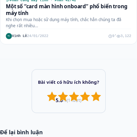
Phần cứng máy tính · Phần 42/42
Một số “card màn hình onboard” phổ biến trong
máy tính
Khi chọn mua hoặc sử dụng máy tính, chắc hẳn chúng ta đã
nghe rất nhiều...
Vinh Lê
24/01/2022
9'
3,122
VL
Bài viết có hữu ích không?
5.0
/5
(1 lượt)
Để lại bình luận