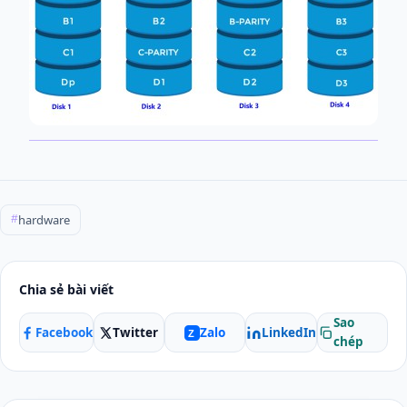
hardware
#
Chia sẻ bài viết
Sao
Facebook
Twitter
LinkedIn
Zalo
Z
chép