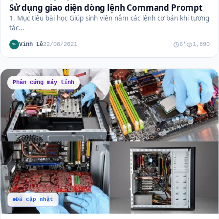
Sử dụng giao diện dòng lệnh Command Prompt
1. Mục tiêu bài học Giúp sinh viên nắm các lệnh cơ bản khi tương
tác...
Vinh Lê
22/08/2021
6'
1,890
VL
Phần cứng máy tính
Đã cập nhật