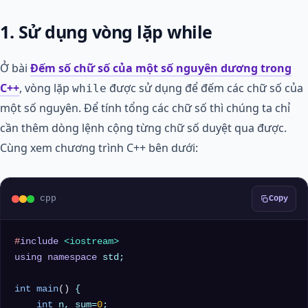
1. Sử dụng vòng lặp while
Ở bài
Đếm số chữ số của một số nguyên dương trong
C++
, vòng lặp
được sử dụng để đếm các chữ số của
while
một số nguyên. Để tính tổng các chữ số thì chúng ta chỉ
cần thêm dòng lệnh cộng từng chữ số duyệt qua được.
Cùng xem chương trình C++ bên dưới:
cpp
Copy
#
include
<iostream>
using
namespace
 std;

int
main
()
{

int
 n, sum=
0
;
