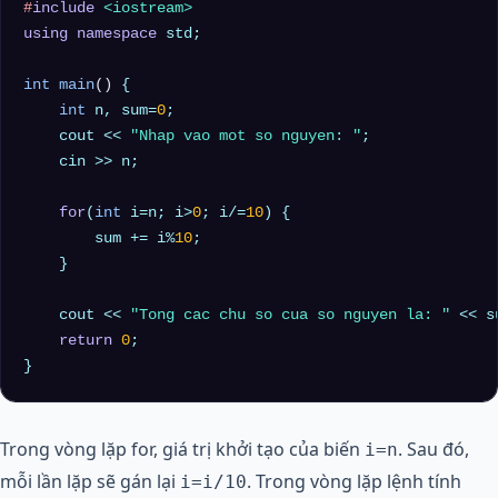
#
include
<iostream>
using
namespace
 std;

int
main
()
{

int
 n, sum=
0
;

    cout << 
"Nhap vao mot so nguyen: "
;

    cin >> n;

for
(
int
 i=n; i>
0
; i/=
10
) {

        sum += i%
10
;

    }

    cout << 
"Tong cac chu so cua so nguyen la: "
 << s
return
0
;

Trong vòng lặp for, giá trị khởi tạo của biến
. Sau đó,
i=n
mỗi lần lặp sẽ gán lại
. Trong vòng lặp lệnh tính
i=i/10