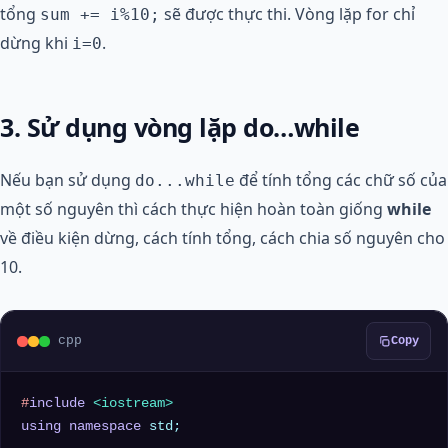
tổng
sẽ được thực thi. Vòng lặp for chỉ
sum += i%10;
dừng khi
.
i=0
3. Sử dụng vòng lặp do…while
Nếu bạn sử dụng
để tính tổng các chữ số của
do...while
một số nguyên thì cách thực hiện hoàn toàn giống
while
về điều kiện dừng, cách tính tổng, cách chia số nguyên cho
10.
cpp
Copy
#
include
<iostream>
using
namespace
 std;
