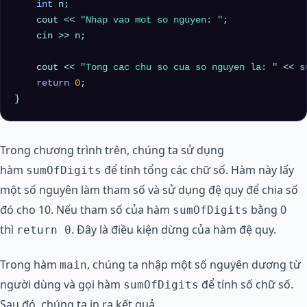
int
 n;

    cout << 
"Nhap vao mot so nguyen: "
;

    cin >> n;

    cout << 
"Tong cac chu so cua so nguyen la: "
 << 
s
return
0
;

Trong chương trình trên, chúng ta sử dụng
hàm
để tính tổng các chữ số. Hàm này lấy
sumOfDigits
một số nguyên làm tham số và sử dụng đệ quy để chia số
đó cho 10. Nếu tham số của hàm
bằng 0
sumOfDigits
thì
. Đây là điều kiện dừng của hàm đệ quy.
return 0
Trong hàm
, chúng ta nhập một số nguyên dương từ
main
người dùng và gọi hàm
để tính số chữ số.
sumOfDigits
Sau đó, chúng ta in ra kết quả.