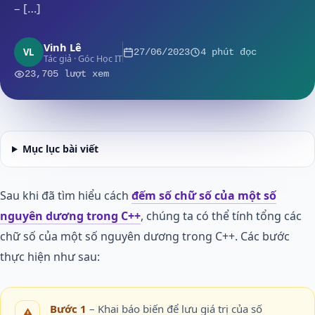
– […]
Vinh Lê
VL
27/06/2023
4 phút đọc
Tác giả · Góc Học IT
23,705 lượt xem
Mục lục bài viết
Sau khi đã tìm hiểu cách
đếm số chữ số của một số
nguyên dương trong C++
, chúng ta có thể tính tổng các
chữ số của một số nguyên dương trong C++. Các bước
thực hiện như sau:
Bước 1
– Khai báo biến để lưu giá trị của số