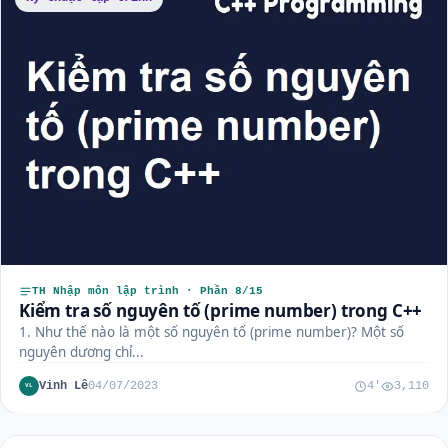
TH Nhập môn lập trình · Phần 8/15
Kiểm tra số nguyên tố (prime number) trong C++
1. Như thế nào là một số nguyên tố (prime number)? Một số
nguyên dương chỉ...
Vinh Lê
04/07/2023
4'
3,110
VL