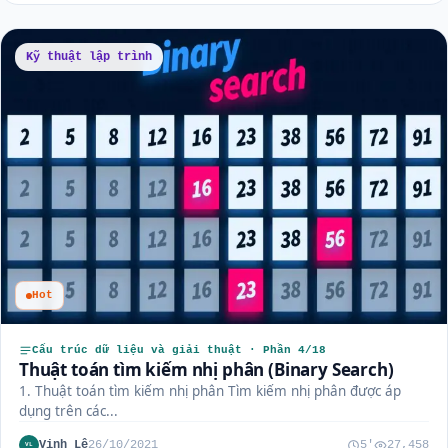
Kỹ thuật lập trình
Hot
Cấu trúc dữ liệu và giải thuật · Phần 4/18
Thuật toán tìm kiếm nhị phân (Binary Search)
1. Thuật toán tìm kiếm nhị phân Tìm kiếm nhị phân được áp
dụng trên các...
Vinh Lê
26/10/2021
5'
27,458
VL