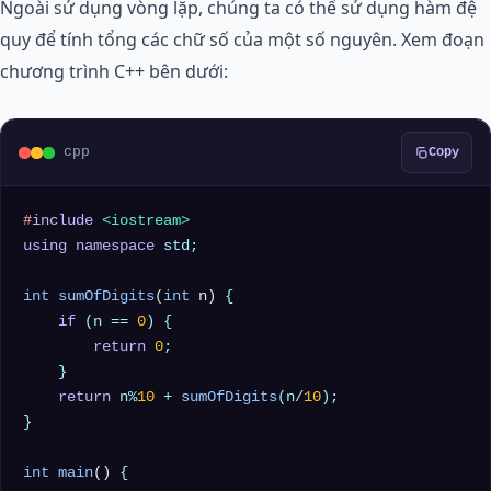
Ngoài sử dụng vòng lặp, chúng ta có thể sử dụng hàm đệ
quy để tính tổng các chữ số của một số nguyên. Xem đoạn
chương trình C++ bên dưới:
cpp
Copy
#
include
<iostream>
using
namespace
 std;

int
sumOfDigits
(
int
 n)
{

if
 (n == 
0
) {

return
0
;

    }

return
 n%
10
 + 
sumOfDigits
(n/
10
);

}

int
main
()
{
