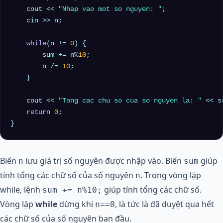
    cout << 
"Nhap vao mot so nguyen: "
;

    cin >> n;

while
(n != 
0
) {

        sum += n%
10
;

        n /= 
10
;

    }

    cout << 
"Tong cac chu so cua so nguyen la: "
 << s
return
0
;

}
Biến
lưu giá trị số nguyên được nhập vào. Biến
giúp
n
sum
tính tổng các chữ số của số nguyên
. Trong vòng lặp
n
while, lệnh
giúp tính tổng các chữ số.
sum += n%10;
Vòng lặp
while
dừng khi
, là tức là đã duyệt qua hết
n==0
các chữ số của số nguyên ban đầu.