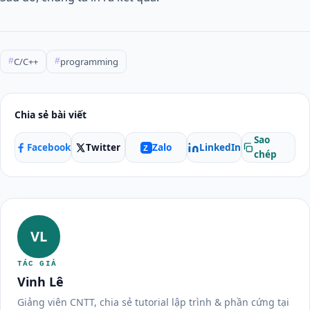
C/C++
programming
#
#
Chia sẻ bài viết
Sao
Facebook
Twitter
LinkedIn
Zalo
Z
chép
VL
TÁC GIẢ
Vinh Lê
Giảng viên CNTT, chia sẻ tutorial lập trình & phần cứng tại