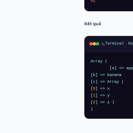
?>
Kết quả
Terminal
·
Ou
Array ( 

	[a] => apple 

[b] => banana 

[c] => Array ( 

[
0
] => x 

[
1
] => y 

[
2
] => z ) 
