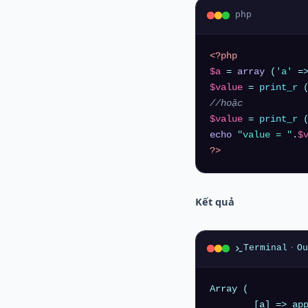
php
<?php
$a
 = 
array
 (
'a'
 =
$value
 = 
print_r
 
//hoặc
$value
 = 
print_r
 
echo
"value = "
.
$
?>
Kết quả
Terminal
·
Ou
Array ( 

	[a] => apple 
