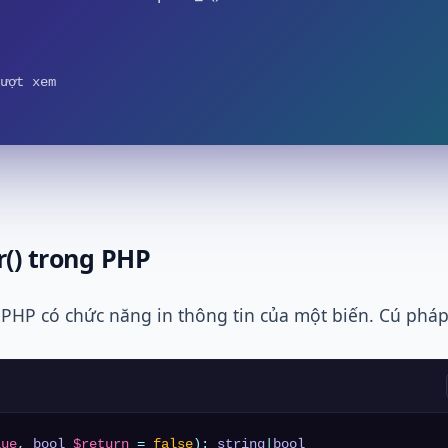
ượt xem
r() trong PHP
PHP có chức năng in thông tin của một biến. Cú pháp
lue
, 
bool
$return
 = 
false
): 
string
|
bool