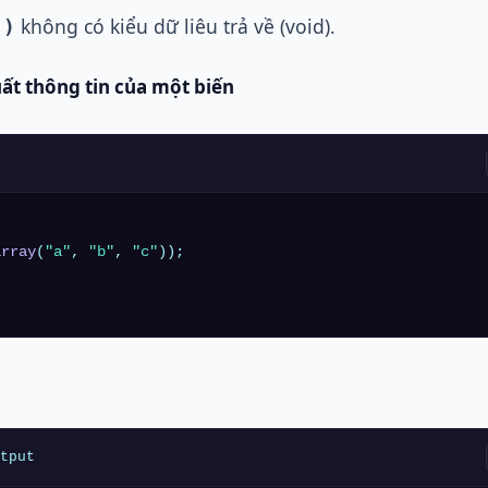
không có kiểu dữ liêu trả về (void).
()
t thông tin của một biến
array
(
"a"
, 
"b"
, 
"c"
tput