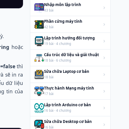
Nhập môn lập trình
43 bài
Phần cứng máy tính
42 bài
ỳ.
Lập trình hướng đối tượng
19 bài · 4 chương
ring
hoặc
Cấu trúc dữ liệu và giải thuật
18 bài · 6 chương
=false
thì
Sửa chữa Laptop cơ bản
và sẽ in ra
18 bài
ểu dữ liệu
Thực hành Mạng máy tính
g tin của
17 bài
Lập trình Arduino cơ bản
16 bài · 4 chương
Sửa chữa Desktop cơ bản
16 bài