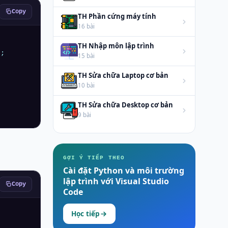
Copy
TH Phần cứng máy tính
16 bài
TH Nhập môn lập trình
15 bài
TH Sửa chữa Laptop cơ bản
10 bài
TH Sửa chữa Desktop cơ bản
9 bài
GỢI Ý TIẾP THEO
Cài đặt Python và môi trường
lập trình với Visual Studio
Copy
Code
Học tiếp