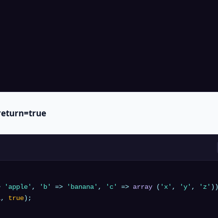
$return=true
> 
'apple'
, 
'b'
 => 
'banana'
, 
'c'
 => 
array
 (
'x'
, 
'y'
, 
'z'
a
, 
true