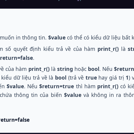
 muốn in thông tin.
$value
có thể có kiểu dữ liệu bất k
m số quyết định kiểu trả về của hàm
print_r()
là
st
return=false
.
 về của hàm
print_r()
là
string
hoặc
bool
. Nếu
$return
kiểu dữ liệu trả về là
bool
(trả về
true
hay giá trị
1
) 
iến
$value
. Nếu
$return=true
thì hàm
print_r()
có ki
chứa thông tin của biến
$value
và không in ra thôn
return=false