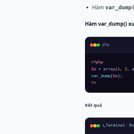
Hàm
var_dump
Hàm var_dump() xuấ
php
<?php
$a
 = 
array
(
1
, 
2
, 
var_dump
(
$a
?>
Kết quả
Terminal
·
Ou