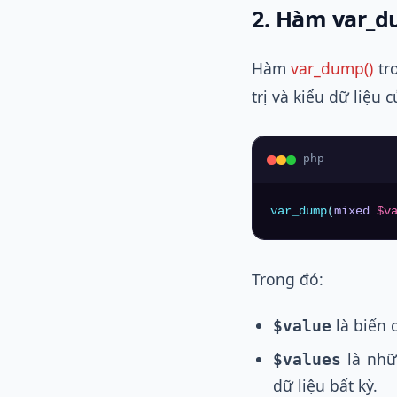
2. Hàm var_d
Hàm
var_dump()
tr
trị và kiểu dữ liệu 
php
var_dump
(
mixed
$v
Trong đó:
là biến 
$value
là nhữ
$values
dữ liệu bất kỳ.