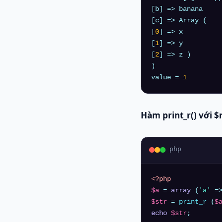
[b] => banana 

[c] => Array ( 

[
0
] => x 

[
1
] => y 

[
2
] => z ) 

)

value = 
1
Hàm print_r() với 
php
<?php
$a
 = 
array
 (
'a'
 =
$str
 = 
print_r
 (
$
echo
$str