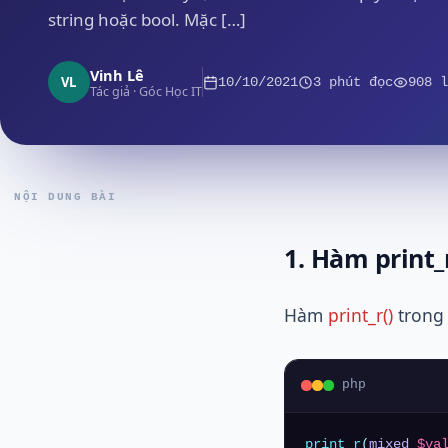
string hoặc bool. Mặc […]
Vinh Lê
VL
10/10/2021
3 phút đọc
908 l
Tác giả · Góc Học IT
NỘI DUNG BÀI
1. Hàm print_
Hàm
print_r()
trong 
php
print_r
(
mixed
$va