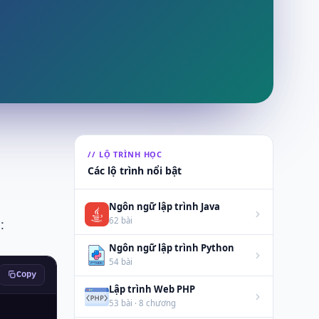
// LỘ TRÌNH HỌC
Các lộ trình nổi bật
Ngôn ngữ lập trình Java
62 bài
:
Ngôn ngữ lập trình Python
54 bài
Copy
Lập trình Web PHP
53 bài · 8 chương