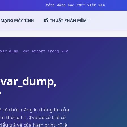
Cộng đồng học CNTT Việt Nam
MẠNG MÁY TÍNH
KỸ THUẬT PHẦN MỀM
var_dump, var_export trong PHP
 var_dump,
P
P có chức năng in thông tin của
n thông tin. $value có thể có
iểu trả về của hàm print_r() là