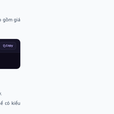
o gồm giá
Copy
.
ể có kiểu