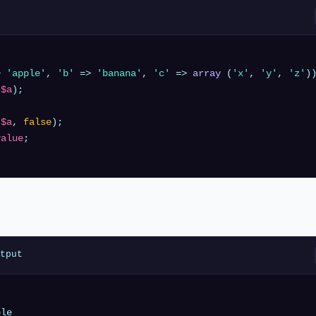
> 
'apple'
, 
'b'
 => 
'banana'
, 
'c'
 => 
array
 (
'x'
, 
'y'
, 
'z'
(
$a
(
$a
, 
false
value
tput