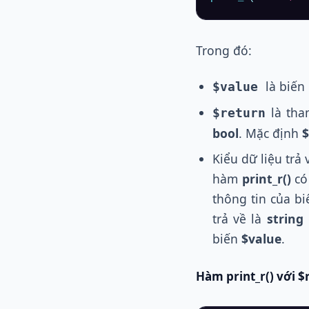
Trong đó:
là biến
$value
là tha
$return
bool
. Mặc định
$
Kiểu dữ liệu trả
hàm
print_r()
có 
thông tin của b
trả về là
string
biến
$value
.
Hàm print_r() với $