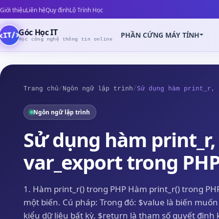
Giới thiệu
Liên hệ
Quy định
Lộ Trình Học
Góc Học IT
PHẦN CỨNG MÁY TÍNH
Học công nghệ thông tin online
Trang chủ
/
Ngôn ngữ lập trình
/
Sử dụng hàm print_r, 
Ngôn ngữ lập trình
Z
Sử dụng hàm print_r,
var_export trong PH
1. Hàm print_r() trong PHP Hàm print_r() trong PH
một biến. Cú pháp: Trong đó: $value là biến muốn i
kiểu dữ liệu bất kỳ. $return là tham số quyết định k