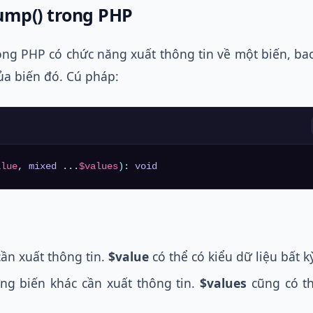
ump() trong PHP
ong PHP có chức năng xuất thông tin về một biến, ba
của biến đó. Cú pháp:
alue
, 
mixed
 ...
$values
): 
void
cần xuất thông tin.
$value
có thể có kiểu dữ liệu bất kỳ
ng biến khác cần xuất thông tin.
$values
cũng có th