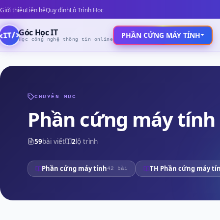
Giới thiệu
Liên hệ
Quy định
Lộ Trình Học
Góc Học IT
PHẦN CỨNG MÁY TÍNH
Học công nghệ thông tin online
CHUYÊN MỤC
Phần cứng máy tính
59
bài viết
2
lộ trình
Phần cứng máy tính
TH Phần cứng máy tí
42 bài