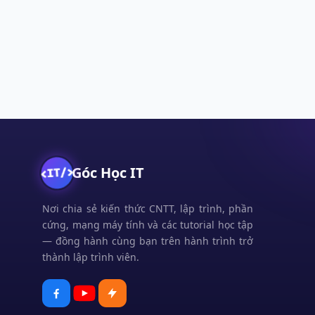
Góc Học IT
Nơi chia sẻ kiến thức CNTT, lập trình, phần
cứng, mạng máy tính và các tutorial học tập
— đồng hành cùng bạn trên hành trình trở
thành lập trình viên.