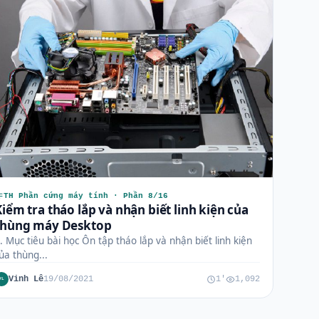
TH Phần cứng máy tính · Phần 8/16
Kiểm tra tháo lắp và nhận biết linh kiện của
thùng máy Desktop
. Mục tiêu bài học Ôn tập tháo lắp và nhận biết linh kiện
ủa thùng...
Vinh Lê
19/08/2021
1'
1,092
VL