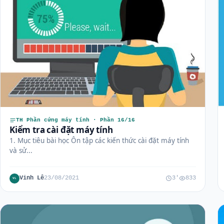
TH Phần cứng máy tính · Phần 16/16
Kiểm tra cài đặt máy tính
1. Mục tiêu bài học Ôn tập các kiến thức cài đặt máy tính
và sử...
Vinh Lê
23/08/2021
3'
833
VL