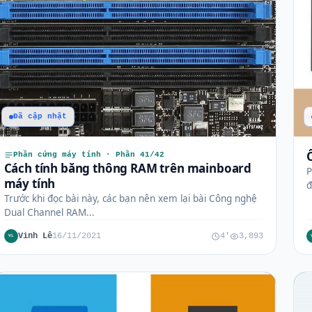
Đã cập nhật
Phần cứng máy tính · Phần 41/42
Cách tính băng thông RAM trên mainboard
P
máy tính
đ
Trước khi đọc bài này, các bạn nên xem lại bài Công nghệ
Dual Channel RAM...
Vinh Lê
16/11/2021
4'
3,893
VL