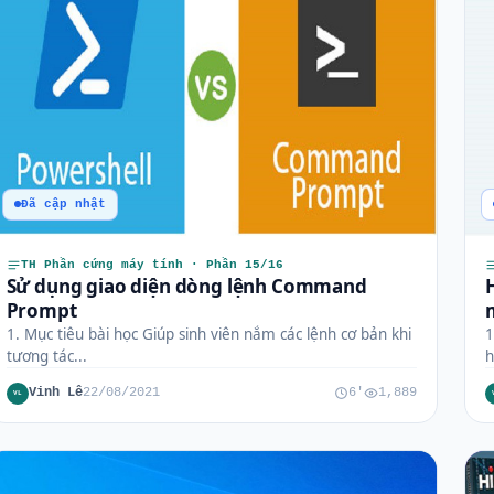
Đã cập nhật
TH Phần cứng máy tính · Phần 15/16
Sử dụng giao diện dòng lệnh Command
Prompt
1. Mục tiêu bài học Giúp sinh viên nắm các lệnh cơ bản khi
1
tương tác...
h
Vinh Lê
22/08/2021
6'
1,889
VL