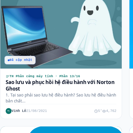
Đã cập nhật
TH Phần cứng máy tính · Phần 13/16
Sao lưu và phục hồi hệ điều hành với Norton
Ghost
1. Tại sao phải sao lưu hệ điều hành? Sao lưu hệ điều hành
bản chất...
Vinh Lê
21/08/2021
5'
4,762
VL