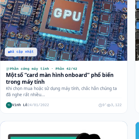
Đã cập nhật
Phần cứng máy tính · Phần 42/42
Một số “card màn hình onboard” phổ biến
trong máy tính
Khi chọn mua hoặc sử dụng máy tính, chắc hẳn chúng ta
đã nghe rất nhiều...
Vinh Lê
24/01/2022
9'
3,122
VL