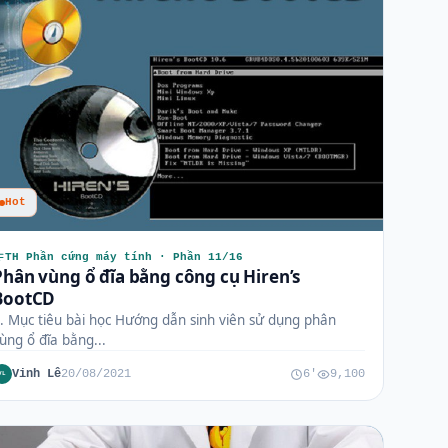
Hot
TH Phần cứng máy tính · Phần 11/16
Phân vùng ổ đĩa bằng công cụ Hiren’s
BootCD
. Mục tiêu bài học Hướng dẫn sinh viên sử dụng phân
ùng ổ đĩa bằng...
Vinh Lê
20/08/2021
6'
9,100
VL