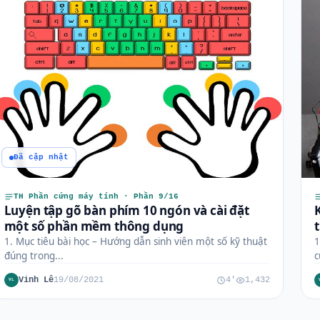
Đã cập nhật
TH Phần cứng máy tính · Phần 9/16
Luyện tập gõ bàn phím 10 ngón và cài đặt
một số phần mềm thông dụng
1. Mục tiêu bài học – Hướng dẫn sinh viên một số kỹ thuật
1
đúng trong...
c
Vinh Lê
19/08/2021
4'
1,432
VL