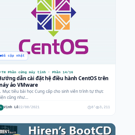
Đã cập nhật
TH Phần cứng máy tính · Phần 14/16
Hướng dẫn cài đặt hệ điều hành CentOS trên
máy ảo VMware
. Mục tiêu bài học Cung cấp cho sinh viên trình tự thực
iện cũng như...
Vinh Lê
22/08/2021
8'
3,211
VL