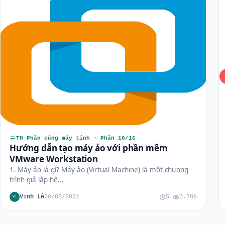
TH Phần cứng máy tính · Phần 10/16
Hướng dẫn tạo máy ảo với phần mềm
VMware Workstation
1. Máy ảo là gì? Máy ảo (Virtual Machine) là một chương
trình giả lập hệ...
Vinh Lê
20/08/2021
5'
3,706
VL