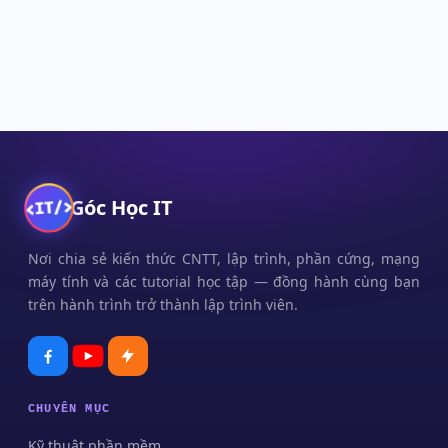
Góc Học IT
Nơi chia sẻ kiến thức CNTT, lập trình, phần cứng, mạng
máy tính và các tutorial học tập — đồng hành cùng bạn
trên hành trình trở thành lập trình viên.
CHUYÊN MỤC
Kỹ thuật phần mềm