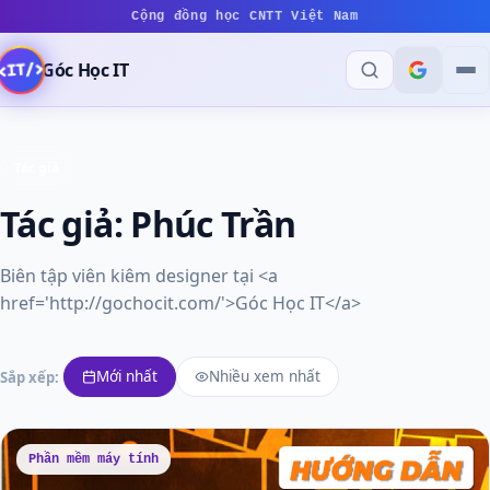
Cộng đồng học CNTT Việt Nam
Góc Học IT
Tác giả
Tác giả:
Phúc Trần
Biên tập viên kiêm designer tại <a
href='http://gochocit.com/'>Góc Học IT</a>
Mới nhất
Nhiều xem nhất
Sắp xếp:
Phần mềm máy tính